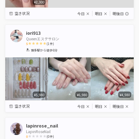
¥2,300
空き状況
今日
×
明日
×
明後日
◎
iori913
Queenエステサロン
5
(
1
件)
1
2
3
4
5
博多駅
から徒歩6分
Star
Stars
Stars
Stars
Stars
¥5,980
¥6,980
¥4,980
空き状況
今日
×
明日
×
明後日
×
lapinrose_nail
LapinRoseNail
0
(
0
件)