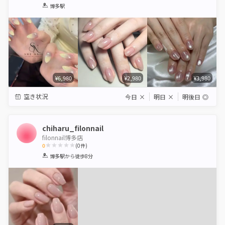
1
2
3
4
5
博多駅
Star
Stars
Stars
Stars
Stars
¥6,980
¥2,980
¥3,980
空き状況
今日
×
明日
×
明後日
◎
chiharu_filonnail
filonnail博多店
0
(
0
件)
1
2
3
4
5
博多駅
から徒歩8分
Star
Stars
Stars
Stars
Stars