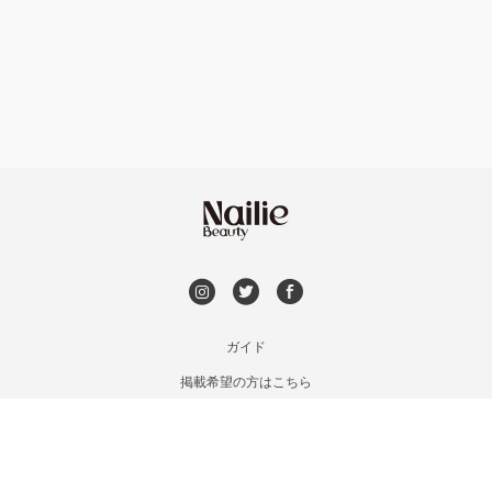
フット
持ち込み OK
六本松・別府・西新
オフのみ
やり放題 あり
井尻・南福岡・春日原
初回オフ 無料
七隈・野芥・次郎丸
DVD観賞
姪浜・筑前前原・九大学研都市
メンズOK
ガイド
吉塚・箱崎・香椎
掲載希望の方はこちら
出張OK
利用規約
九産大・福津・糟屋郡
お問い合わせ
子連れOK
特定商取引法に基づく表記