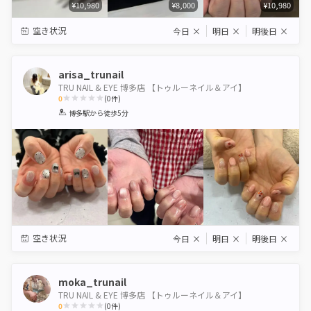
¥10,980
¥8,000
¥10,980
空き状況
今日
×
明日
×
明後日
×
arisa_trunail
TRU NAIL & EYE 博多店 【トゥルーネイル＆アイ】
0
(
0
件)
1
2
3
4
5
博多駅
から徒歩5分
Star
Stars
Stars
Stars
Stars
空き状況
今日
×
明日
×
明後日
×
moka_trunail
TRU NAIL & EYE 博多店 【トゥルーネイル＆アイ】
0
(
0
件)