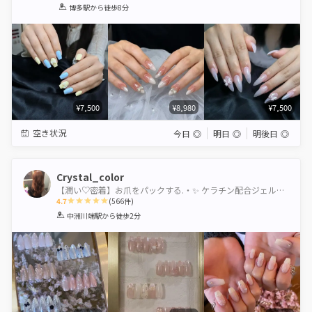
1
2
3
4
5
博多駅
から徒歩8分
Star
Stars
Stars
Stars
Stars
¥7,500
¥8,980
¥7,500
空き状況
今日
◎
明日
◎
明後日
◎
Crystal_color
【潤い♡密着】お爪をパックする.・✨ ケラチン配合ジェル使用
4.7
(
566
件)
1
2
3
4
5
中洲川端駅
から徒歩2分
Star
Stars
Stars
Stars
Stars