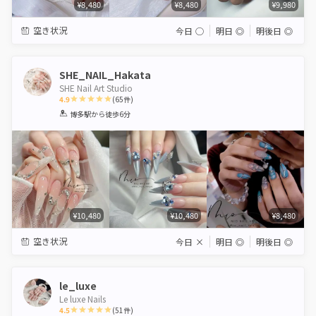
¥8,480
¥8,480
¥9,980
空き状況
今日
◯
明日
◎
明後日
◎
SHE_NAIL_Hakata
SHE Nail Art Studio
4.9
(
65
件)
1
2
3
4
5
博多駅
から徒歩6分
Star
Stars
Stars
Stars
Stars
¥10,480
¥10,480
¥8,480
空き状況
今日
×
明日
◎
明後日
◎
le_luxe
Le luxe Nails
4.5
(
51
件)