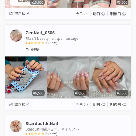
¥10,000
¥5,000
空き状況
今日
△
明日
◎
明後日
◎
ZenNail_0506
禅ZEN beauty nail spa massage
4.4
(
17
件)
1
2
3
4
5
博多駅
Star
Stars
Stars
Stars
Stars
¥6,500
¥8,500
¥8,500
空き状況
今日
◯
明日
◎
明後日
◎
StardustJr.Nail
Stardust Nailジュニアネイリスト
4.3
(
32
件)