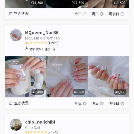
¥11,500
¥11,500
¥11,500
空き状況
今日
△
明日
◎
明後日
◯
MQueen_Nail86
M.Queenネイルサロン
4.6
(
119
件)
1
2
3
4
5
博多駅
から徒歩5分
Star
Stars
Stars
Stars
Stars
¥8,480
¥9,980
¥9,980
空き状況
今日
◎
明日
◎
明後日
◎
chip_nailchibi
Chip Nail
4.8
(
965
件)