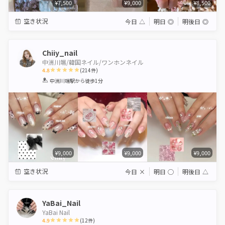
¥7,500
¥9,000
¥8,500
空き状況
今日
△
明日
◎
明後日
◎
Chiiy_nail
中洲川端/韓国ネイル/ワンホンネイル
4.8
(
214
件)
1
2
3
4
5
中洲川端駅
から徒歩1分
Star
Stars
Stars
Stars
Stars
¥9,000
¥9,000
¥9,000
空き状況
今日
×
明日
◯
明後日
△
YaBai_Nail
YaBai Nail
4.9
(
12
件)