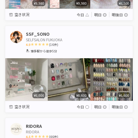
¥9,980
¥9,980
¥8,500
空き状況
今日
△
明日
◎
明後日
◎
SSF_SONO
SELFSALON FUKUOKA
4.9
(
16
件)
1
2
3
4
5
博多駅
から徒歩5分
Star
Stars
Stars
Stars
Stars
¥6,600
¥6,600
¥6,600
空き状況
今日
◯
明日
◎
明後日
◎
RIDORA
RIDORA
4.5
(
46
件)