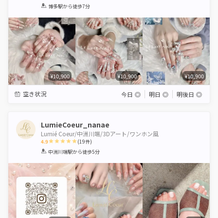
1
2
3
4
5
博多駅
から徒歩7分
Star
Stars
Stars
Stars
Stars
¥10,900
¥10,900
¥10,900
空き状況
今日
◎
明日
◎
明後日
◎
LumieCoeur_nanae
Lumié Coeur/中洲川端/3Dアート/ワンホン風
4.9
(
19
件)
1
2
3
4
5
中洲川端駅
から徒歩5分
Star
Stars
Stars
Stars
Stars