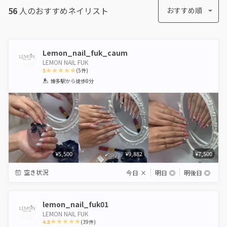
56
人のおすすめ
ネイリスト
おすすめ順
Lemon_nail_fuk_caum
LEMON NAIL FUK
5
(
5
件)
1
2
3
4
5
博多駅
から徒歩8分
Star
Stars
Stars
Stars
Stars
¥5,500
¥9,882
¥7,500
空き状況
今日
×
明日
◎
明後日
◎
lemon_nail_fuk01
LEMON NAIL FUK
4.8
(
39
件)