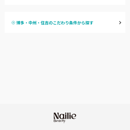
ハンドジェル
博多・中州・住吉
博多・中州・住吉のこだわり条件から探す
ハンドスカルプ
パラジェル
渡辺通・薬院
ハンドケアカラー
フィルイン
平尾・高宮・大橋
フット
持ち込み OK
六本松・別府・西新
オフのみ
やり放題 あり
井尻・南福岡・春日原
初回オフ 無料
七隈・野芥・次郎丸