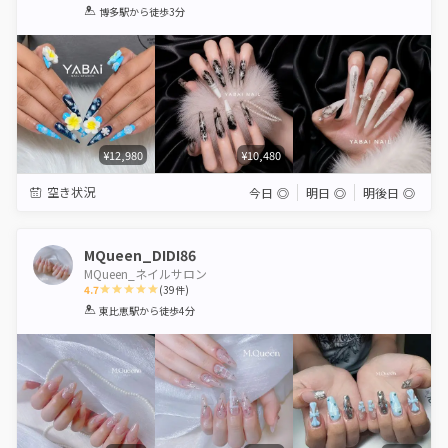
1
2
3
4
5
博多駅
から徒歩3分
Star
Stars
Stars
Stars
Stars
¥12,980
¥10,480
空き状況
今日
◎
明日
◎
明後日
◎
MQueen_DIDI86
MQueen_ネイルサロン
4.7
(
39
件)
1
2
3
4
5
東比恵駅
から徒歩4分
Star
Stars
Stars
Stars
Stars