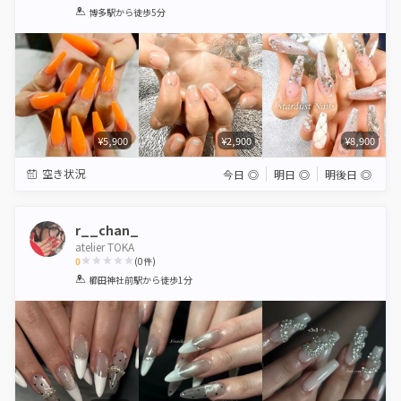
1
2
3
4
5
博多駅
から徒歩5分
Star
Stars
Stars
Stars
Stars
¥5,900
¥2,900
¥8,900
空き状況
今日
◎
明日
◎
明後日
◎
r__chan_
atelier TOKA
0
(
0
件)
1
2
3
4
5
櫛田神社前駅
から徒歩1分
Star
Stars
Stars
Stars
Stars