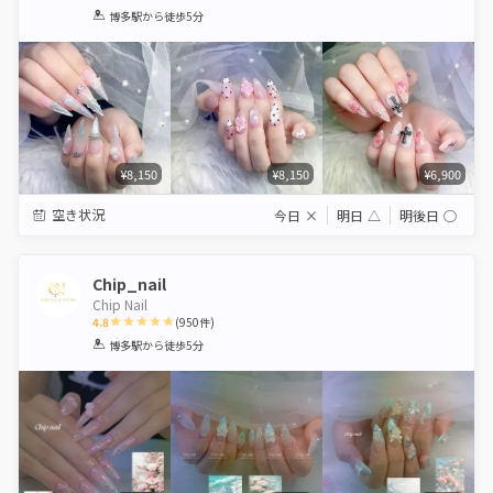
1
2
3
4
5
博多駅
から徒歩5分
Star
Stars
Stars
Stars
Stars
¥8,150
¥8,150
¥6,900
空き状況
今日
×
明日
△
明後日
◯
Chip_nail
Chip Nail
4.8
(
950
件)
1
2
3
4
5
博多駅
から徒歩5分
Star
Stars
Stars
Stars
Stars