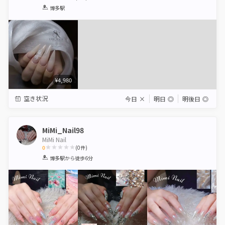
1
2
3
4
5
博多駅
Star
Stars
Stars
Stars
Stars
¥4,980
空き状況
今日
×
明日
◎
明後日
◎
MiMi_Nail98
MiMi Nail
0
(
0
件)
1
2
3
4
5
博多駅
から徒歩6分
Star
Stars
Stars
Stars
Stars