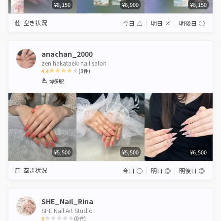
¥8,150
¥6,900
¥8,150
空き状況
今日
△
明日
×
明後日
◯
anachan_2000
zen hakataeki nail salon
4.4
(
3
件)
1
2
3
4
5
博多駅
Star
Stars
Stars
Stars
Stars
¥5,500
¥5,500
¥6,500
空き状況
今日
◯
明日
◎
明後日
◎
SHE_Nail_Rina
SHE Nail Art Studio
0
(
0
件)