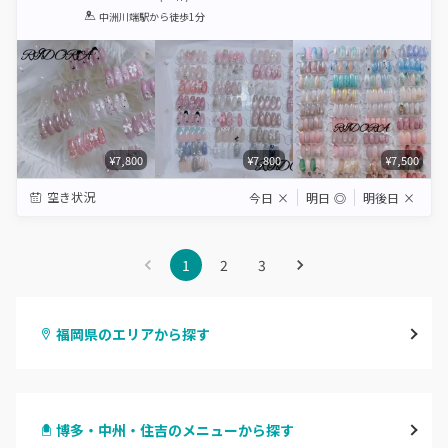
1
2
3
4
5
中洲川端駅
から徒歩1分
Star
Stars
Stars
Stars
Stars
¥7,800
¥7,800
¥7,500
空き状況
今日
×
明日
◎
明後日
×
1
2
3
福岡県のエリアから探す
天神・大名・今泉
博多・中州・住吉のメニューから探す
警固・赤坂・大濠