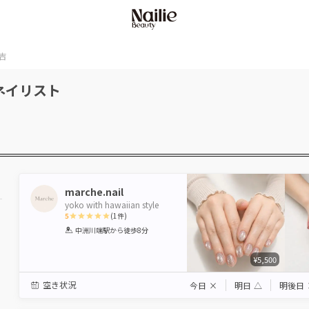
吉
ネイリスト
marche.nail
yoko with hawaiian style
5
(
1
件)
1
2
3
4
5
中洲川端駅
から徒歩8分
Star
Stars
Stars
Stars
Stars
¥5,500
空き状況
今日
×
明日
△
明後日