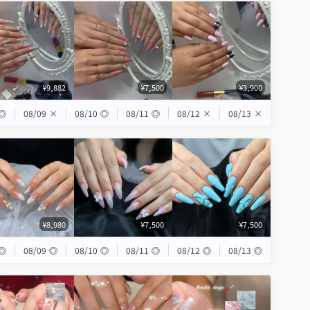
¥9,882
¥7,500
¥3,900
◎
08/09
×
08/10
◎
08/11
◎
08/12
×
08/13
×
¥8,980
¥7,500
¥7,500
◎
08/09
◎
08/10
◎
08/11
◎
08/12
◎
08/13
◎