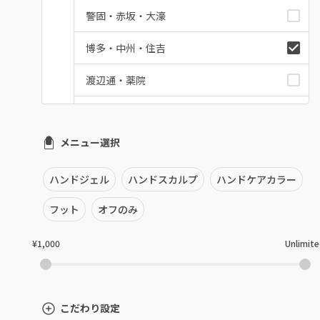
警固・赤坂・大濠
博多・中州・住吉
渡辺通・薬院
平尾・高宮・大橋
メニュー選択
六本松・別府・西新
井尻・南福岡・春日原
ハンドジェル
ハンドスカルプ
ハンドケアカラー
七隈・野芥・次郎丸
フット
オフのみ
姪浜・筑前前原・九大学研都市
¥1,000
Unlimit
吉塚・箱崎・香椎
九産大・福津・糟屋郡
こだわり設定