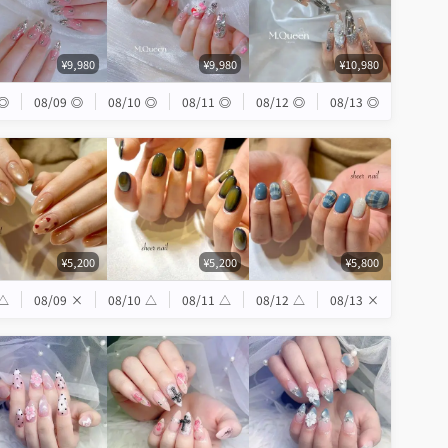
¥9,980
¥9,980
¥10,980
◎
08/09
◎
08/10
◎
08/11
◎
08/12
◎
08/13
◎
¥5,200
¥5,200
¥5,800
△
08/09
×
08/10
△
08/11
△
08/12
△
08/13
×