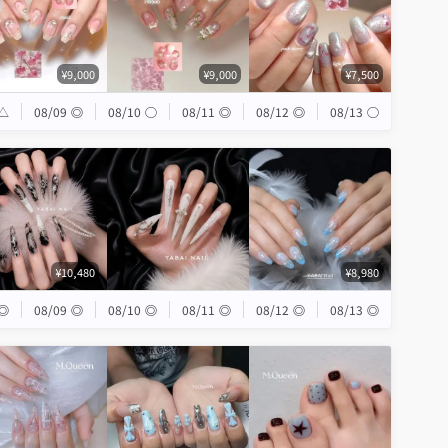
¥9,000
¥9,000
¥7,500
△
08/09
◎
08/10
◯
08/11
◎
08/12
◎
08/13
◯
¥10,480
¥8,980
◎
08/09
◎
08/10
◎
08/11
◎
08/12
◎
08/13
◎