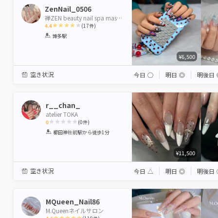
ZenNail_0506
禅ZEN beauty nail spa massage
4.4
(
17
件)
1
2
3
4
5
博多駅
Star
Stars
Stars
Stars
Stars
¥6,500
空き状況
今日
◯
明日
◎
明後日
r__chan_
atelier TOKA
0
(
0
件)
1
2
3
4
5
櫛田神社前駅
から徒歩1分
Star
Stars
Stars
Stars
Stars
¥11,500
空き状況
今日
△
明日
◎
明後日
MQueen_Nail86
M.Queenネイルサロン