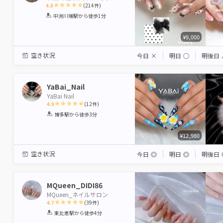
4.8
(
214
件)
1
2
3
4
5
中洲川端駅
から徒歩1分
Star
Stars
Stars
Stars
Stars
¥9,000
空き状況
今日
×
明日
◯
明後日
YaBai_Nail
YaBai Nail
4.9
(
12
件)
1
2
3
4
5
博多駅
から徒歩3分
Star
Stars
Stars
Stars
Stars
¥12,980
空き状況
今日
◎
明日
◎
明後日
MQueen_DIDI86
MQueen_ネイルサロン
4.7
(
39
件)
1
2
3
4
5
東比恵駅
から徒歩4分
Star
Stars
Stars
Stars
Stars