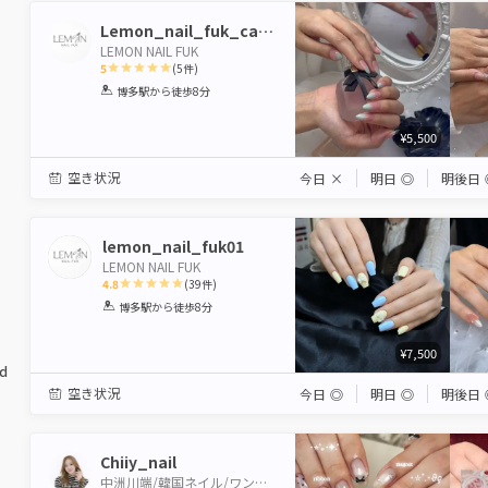
Lemon_nail_fuk_caum
LEMON NAIL FUK
5
(
5
件)
1
2
3
4
5
博多駅
から徒歩8分
Star
Stars
Stars
Stars
Stars
¥5,500
空き状況
今日
×
明日
◎
明後日
lemon_nail_fuk01
LEMON NAIL FUK
4.8
(
39
件)
1
2
3
4
5
博多駅
から徒歩8分
Star
Stars
Stars
Stars
Stars
¥7,500
ed
空き状況
今日
◎
明日
◎
明後日
Chiiy_nail
中洲川端/韓国ネイル/ワンホンネイル