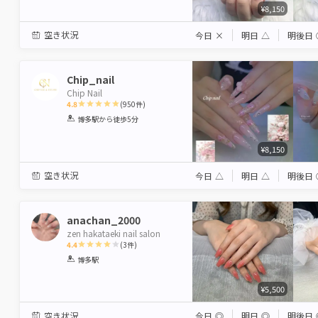
¥8,150
空き状況
今日
×
明日
△
明後日
Chip_nail
Chip Nail
4.8
(
950
件)
1
2
3
4
5
博多駅
から徒歩5分
Star
Stars
Stars
Stars
Stars
¥8,150
空き状況
今日
△
明日
△
明後日
anachan_2000
zen hakataeki nail salon
4.4
(
3
件)
1
2
3
4
5
博多駅
Star
Stars
Stars
Stars
Stars
¥5,500
空き状況
今日
◎
明日
◎
明後日