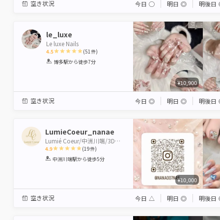
空き状況
今日
◯
明日
◎
明後日
le_luxe
Le luxe Nails
4.5
(
51
件)
1
2
3
4
5
博多駅
から徒歩7分
Star
Stars
Stars
Stars
Stars
¥10,900
空き状況
今日
◎
明日
◎
明後日
LumieCoeur_nanae
Lumié Coeur/中洲川端/3Dアート/ワンホン風
4.9
(
19
件)
1
2
3
4
5
中洲川端駅
から徒歩5分
Star
Stars
Stars
Stars
Stars
¥10,000
空き状況
今日
△
明日
◎
明後日