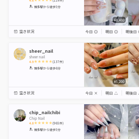
4.6
(
119
件)
1
2
3
4
5
博多駅
から徒歩5分
Star
Stars
Stars
Stars
Stars
¥8,480
空き状況
今日
◎
明日
◎
明後日
sheer_nail
sheer nail
4.9
(
137
件)
1
2
3
4
5
博多駅
から徒歩6分
Star
Stars
Stars
Stars
Stars
¥5,200
空き状況
今日
×
明日
△
明後日
chip_nailchibi
Chip Nail
4.8
(
965
件)
1
2
3
4
5
博多駅
から徒歩5分
Star
Stars
Stars
Stars
Stars