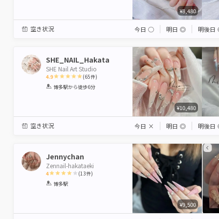
¥8,480
空き状況
今日
◯
明日
◎
明後日
SHE_NAIL_Hakata
SHE Nail Art Studio
4.9
(
65
件)
1
2
3
4
5
博多駅
から徒歩6分
Star
Stars
Stars
Stars
Stars
¥10,480
空き状況
今日
×
明日
◎
明後日
Jennychan
Zennail-hakataeki
4
(
13
件)
1
2
3
4
5
博多駅
Star
Stars
Stars
Stars
Stars
¥9,500