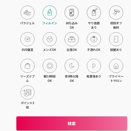
久留米・筑後
柳川・大川・大牟田
パラジェル
フィルイン
持ち込み

やり放題

初回オフ

OK
あり
無料
小倉・八幡・折尾
新宮・古賀
DVD観賞
メンズOK
出張OK
子連れOK
個室あり
飯塚・田川
リーズナブ
朝10時前
夜8時以降
駐車場あり
プライベー
ル
OK
OK
トサロン
ポイント3
倍
検索