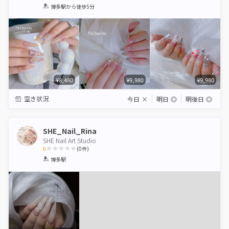
1
2
3
4
5
博多駅
から徒歩5分
Star
Stars
Stars
Stars
Stars
¥8,480
¥9,980
¥9,980
空き状況
今日
×
明日
◎
明後日
◎
SHE_Nail_Rina
SHE Nail Art Studio
0
(
0
件)
1
2
3
4
5
博多駅
Star
Stars
Stars
Stars
Stars