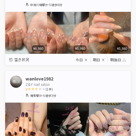
1
2
3
4
5
中洲川端駅
から徒歩6分
Star
Stars
Stars
Stars
Stars
¥6,980
¥5,980
¥5,980
空き状況
今日
×
明日
×
明後日
△
wanlove1982
Z&Y nail salon
3
(
1
件)
1
2
3
4
5
博多駅
から徒歩3分
Star
Stars
Stars
Stars
Stars