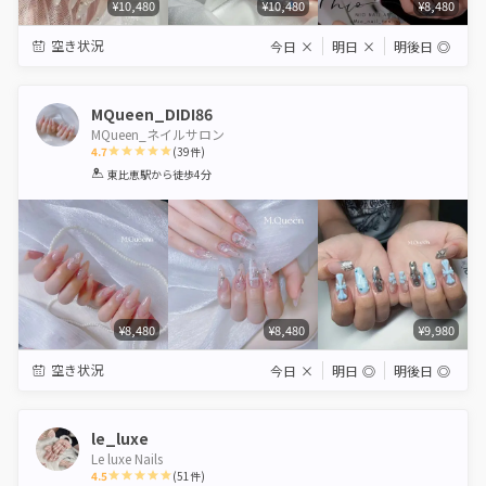
¥10,480
¥10,480
¥8,480
空き状況
今日
×
明日
×
明後日
◎
MQueen_DIDI86
MQueen_ネイルサロン
4.7
(
39
件)
1
2
3
4
5
東比恵駅
から徒歩4分
Star
Stars
Stars
Stars
Stars
¥8,480
¥8,480
¥9,980
空き状況
今日
×
明日
◎
明後日
◎
le_luxe
Le luxe Nails
4.5
(
51
件)