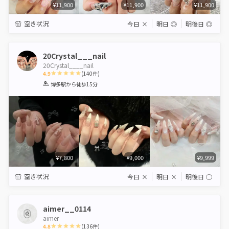
¥11,900
¥11,900
¥11,900
空き状況
今日
×
明日
◎
明後日
◎
20Crystal___nail
20Crystal____nail
4.9
(
140
件)
1
2
3
4
5
博多駅
から徒歩15分
Star
Stars
Stars
Stars
Stars
¥7,800
¥9,000
¥9,999
空き状況
今日
×
明日
×
明後日
◯
aimer__0114
aimer
4.8
(
136
件)