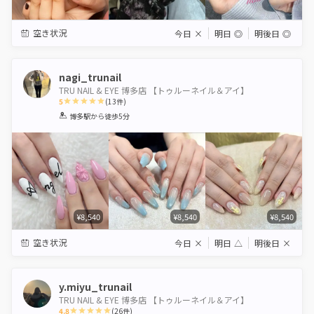
空き状況
今日
×
明日
◎
明後日
◎
nagi_trunail
TRU NAIL & EYE 博多店 【トゥルーネイル＆アイ】
5
(
13
件)
1
2
3
4
5
博多駅
から徒歩5分
Star
Stars
Stars
Stars
Stars
¥8,540
¥8,540
¥8,540
空き状況
今日
×
明日
△
明後日
×
y.miyu_trunail
TRU NAIL & EYE 博多店 【トゥルーネイル＆アイ】
4.8
(
26
件)