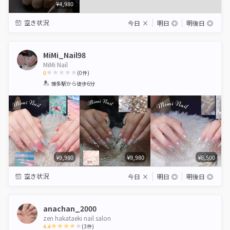
¥4,980
空き状況
今日
×
明日
◎
明後日
◎
MiMi_Nail98
MiMi Nail
0
(
0
件)
1
2
3
4
5
博多駅
から徒歩6分
Star
Stars
Stars
Stars
Stars
¥9,980
¥9,980
¥8,500
空き状況
今日
×
明日
◎
明後日
◎
anachan_2000
zen hakataeki nail salon
4.4
(
3
件)