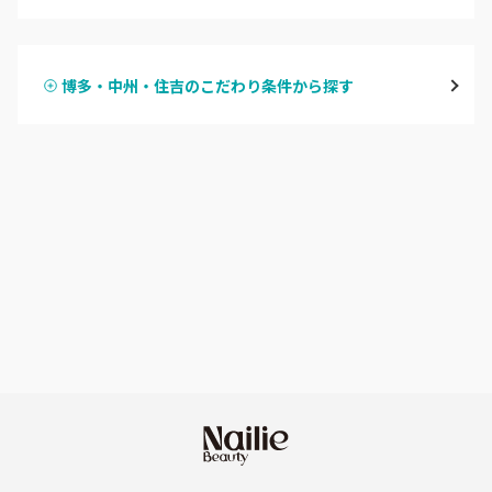
ハンドジェル
博多・中州・住吉
博多・中州・住吉のこだわり条件から探す
ハンドスカルプ
パラジェル
渡辺通・薬院
ハンドケアカラー
フィルイン
平尾・高宮・大橋
フット
持ち込み OK
六本松・別府・西新
オフのみ
やり放題 あり
井尻・南福岡・春日原
初回オフ 無料
七隈・野芥・次郎丸