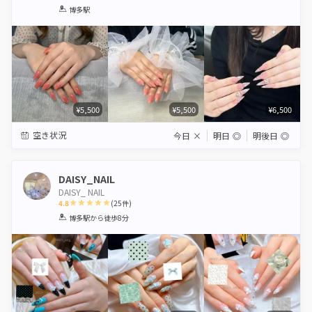
1
2
3
4
5
博多駅
Star
Stars
Stars
Stars
Stars
¥5,500
¥5,500
¥6,500
空き状況
今日
×
明日
◎
明後日
◎
DAISY_NAIL
DAISY_ NAIL
4.8
(
25
件)
1
2
3
4
5
博多駅
から徒歩8分
Star
Stars
Stars
Stars
Stars