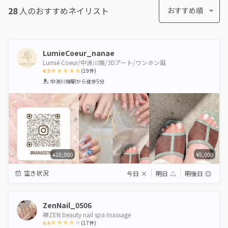
28
人のおすすめ
ネイリスト
おすすめ順
LumieCoeur_nanae
Lumié Coeur/中洲川端/3Dアート/ワンホン風
4.9
(
19
件)
1
2
3
4
5
中洲川端駅
から徒歩5分
Star
Stars
Stars
Stars
Stars
¥10,000
¥5,000
空き状況
今日
×
明日
△
明後日
◎
ZenNail_0506
禅ZEN beauty nail spa massage
4.4
(
17
件)