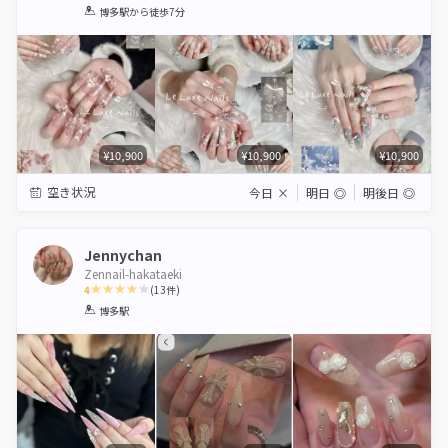
1
2
3
4
5
博多駅
から徒歩7分
Star
Stars
Stars
Stars
Stars
¥10,900
¥10,900
¥10,900
空き状況
今日
×
明日
◎
明後日
◎
Jennychan
Zennail-hakataeki
4
(
13
件)
1
2
3
4
5
博多駅
Star
Stars
Stars
Stars
Stars