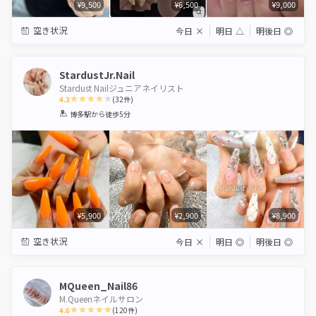
¥9,500
¥6,500
¥9,000
空き状況
今日
×
明日
△
明後日
◎
StardustJr.Nail
Stardust Nailジュニアネイリスト
4.3
(
32
件)
1
2
3
4
5
博多駅
から徒歩5分
Star
Stars
Stars
Stars
Stars
¥5,900
¥2,900
¥8,900
空き状況
今日
×
明日
◎
明後日
◎
MQueen_Nail86
M.Queenネイルサロン
4.6
(
120
件)