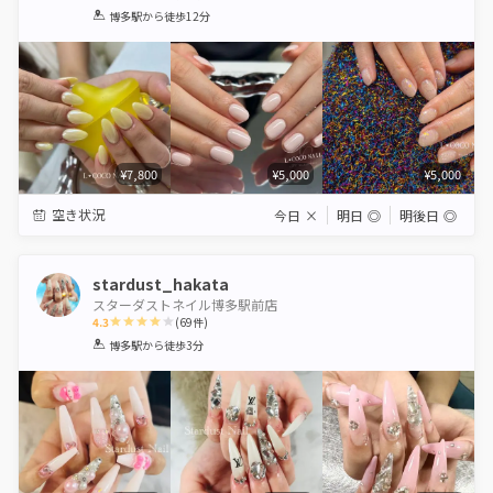
1
2
3
4
5
博多駅
から徒歩12分
Star
Stars
Stars
Stars
Stars
¥7,800
¥5,000
¥5,000
空き状況
今日
×
明日
◎
明後日
◎
stardust_hakata
スターダストネイル博多駅前店
4.3
(
69
件)
1
2
3
4
5
博多駅
から徒歩3分
Star
Stars
Stars
Stars
Stars