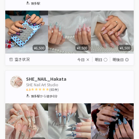
1
2
3
4
5
博多駅
Star
Stars
Stars
Stars
Stars
¥6,500
¥8,500
¥8,500
空き状況
今日
×
明日
◯
明後日
◎
SHE_NAIL_Hakata
SHE Nail Art Studio
4.9
(
65
件)
1
2
3
4
5
博多駅
から徒歩6分
Star
Stars
Stars
Stars
Stars