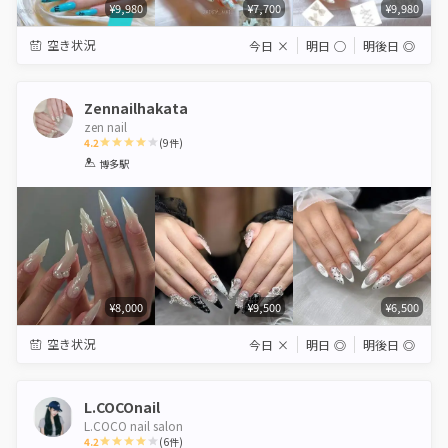
¥9,980
¥7,700
¥9,980
空き状況
今日
×
明日
◯
明後日
◎
Zennailhakata
zen nail
4.2
(
9
件)
1
2
3
4
5
博多駅
Star
Stars
Stars
Stars
Stars
¥8,000
¥9,500
¥6,500
空き状況
今日
×
明日
◎
明後日
◎
L.COCOnail
L.COCO nail salon
4.2
(
6
件)