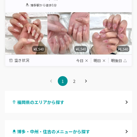
1
2
3
4
5
博多駅
から徒歩5分
Star
Stars
Stars
Stars
Stars
¥8,540
¥6,540
¥8,540
空き状況
今日
×
明日
×
明後日
△
1
2
福岡県のエリアから探す
天神・大名・今泉
博多・中州・住吉のメニューから探す
警固・赤坂・大濠