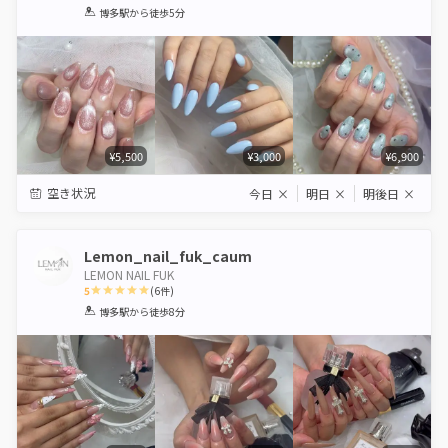
1
2
3
4
5
博多駅
から徒歩5分
Star
Stars
Stars
Stars
Stars
¥5,500
¥3,000
¥6,900
空き状況
今日
×
明日
×
明後日
×
Lemon_nail_fuk_caum
LEMON NAIL FUK
5
(
6
件)
1
2
3
4
5
博多駅
から徒歩8分
Star
Stars
Stars
Stars
Stars