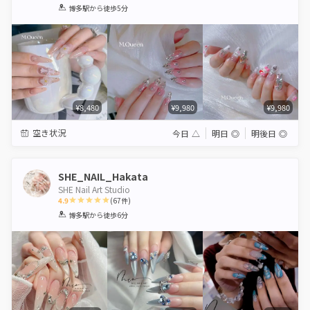
1
2
3
4
5
博多駅
から徒歩5分
Star
Stars
Stars
Stars
Stars
¥8,480
¥9,980
¥9,980
空き状況
今日
△
明日
◎
明後日
◎
SHE_NAIL_Hakata
SHE Nail Art Studio
4.9
(
67
件)
1
2
3
4
5
博多駅
から徒歩6分
Star
Stars
Stars
Stars
Stars