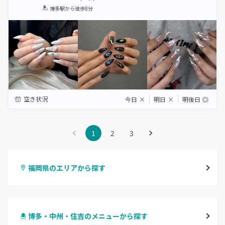
1
2
3
4
5
博多駅
から徒歩8分
Star
Stars
Stars
Stars
Stars
空き状況
今日
×
明日
×
明後日
◎
1
2
3
福岡県のエリアから探す
天神・大名・今泉
博多・中州・住吉のメニューから探す
警固・赤坂・大濠