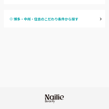
ハンドジェル
博多・中州・住吉
博多・中州・住吉のこだわり条件から探す
ハンドスカルプ
パラジェル
渡辺通・薬院
ハンドケアカラー
フィルイン
平尾・高宮・大橋
フット
持ち込み OK
六本松・別府・西新
オフのみ
やり放題 あり
井尻・南福岡・春日原
初回オフ 無料
七隈・野芥・次郎丸