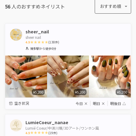
56
人のおすすめ
ネイリスト
おすすめ順
sheer_nail
sheer nail
4.9
(
138
件)
1
2
3
4
5
博多駅
から徒歩6分
Star
Stars
Stars
Stars
Stars
¥5,200
¥5,200
¥5,200
空き状況
今日
×
明日
×
明後日
△
LumieCoeur_nanae
Lumié Coeur/中洲川端/3Dアート/ワンホン風
4.9
(
19
件)