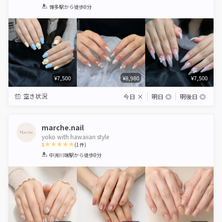
1
2
3
4
5
博多駅
から徒歩8分
Star
Stars
Stars
Stars
Stars
¥7,500
¥8,980
¥7,500
空き状況
今日
×
明日
◎
明後日
◎
marche.nail
yoko with hawaiian style
5
(
1
件)
1
2
3
4
5
中洲川端駅
から徒歩8分
Star
Stars
Stars
Stars
Stars