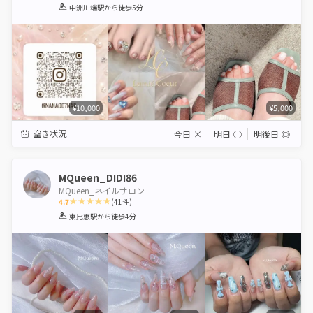
1
2
3
4
5
中洲川端駅
から徒歩5分
Star
Stars
Stars
Stars
Stars
¥10,000
¥5,000
空き状況
今日
×
明日
◯
明後日
◎
MQueen_DIDI86
MQueen_ネイルサロン
4.7
(
41
件)
1
2
3
4
5
東比恵駅
から徒歩4分
Star
Stars
Stars
Stars
Stars