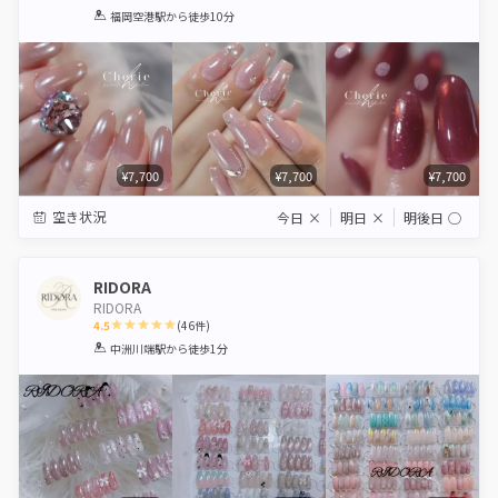
1
2
3
4
5
福岡空港駅
から徒歩10分
Star
Stars
Stars
Stars
Stars
¥7,700
¥7,700
¥7,700
空き状況
今日
×
明日
×
明後日
◯
RIDORA
RIDORA
4.5
(
46
件)
1
2
3
4
5
中洲川端駅
から徒歩1分
Star
Stars
Stars
Stars
Stars