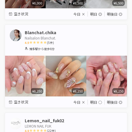
¥8,000
¥9,500
¥6,500
空き状況
今日
×
明日
◎
明後日
◎
Blanchat.chika
Nailsalon Blanchat.
4.9
(
5
件)
1
2
3
4
5
博多駅
から徒歩6分
Star
Stars
Stars
Stars
Stars
¥8,250
¥8,250
¥8,250
空き状況
今日
×
明日
◯
明後日
◎
Lemon_nail_fuk02
LEMON NAIL FUK
4.9
(
22
件)