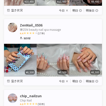
¥10,480
¥10,480
¥8,480
空き状況
今日
×
明日
◎
明後日
◎
ZenNail_0506
禅ZEN beauty nail spa massage
4.4
(
17
件)
1
2
3
4
5
博多駅
Star
Stars
Stars
Stars
Stars
¥6,500
¥8,500
¥8,500
空き状況
今日
×
明日
◎
明後日
◎
chip_nailzun
Chip Nail
4.6
(
50
件)