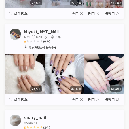
¥7,800
¥7,800
¥7,500
空き状況
今日
×
明日
×
明後日
△
Miyuki_MYT_NAIL
MYT ♡ NAIL みーネイル
0
(
0
件)
1
2
3
4
5
東比恵駅
から徒歩5分
Star
Stars
Stars
Stars
Stars
¥3,500
¥7,480
¥7,480
空き状況
今日
×
明日
△
明後日
◎
soary_nail
soary nail
5
(
2
件)