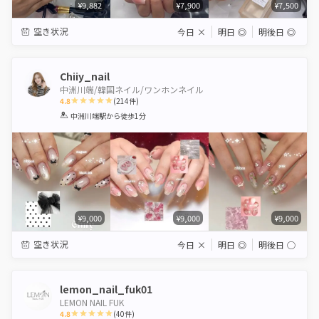
¥9,882
¥7,900
¥7,500
空き状況
今日
×
明日
◎
明後日
◎
Chiiy_nail
中洲川端/韓国ネイル/ワンホンネイル
4.8
(
214
件)
1
2
3
4
5
中洲川端駅
から徒歩1分
Star
Stars
Stars
Stars
Stars
¥9,000
¥9,000
¥9,000
空き状況
今日
×
明日
◎
明後日
◯
lemon_nail_fuk01
LEMON NAIL FUK
4.8
(
40
件)