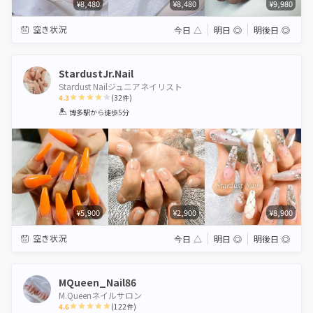
¥8,480
¥8,480
¥9,980
空き状況
今日
△
明日
◎
明後日
◎
StardustJr.Nail
Stardust Nailジュニアネイリスト
4.3
(
32
件)
1
2
3
4
5
博多駅
から徒歩5分
Star
Stars
Stars
Stars
Stars
¥5,900
¥2,900
¥8,900
空き状況
今日
△
明日
◎
明後日
◎
MQueen_Nail86
M.Queenネイルサロン
4.6
(
122
件)