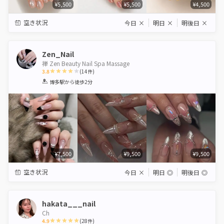
¥5,500
¥5,500
¥4,500
空き状況
今日
×
明日
×
明後日
×
Zen_Nail
禅 Zen Beauty Nail Spa Massage
3.8
(
14
件)
1
2
3
4
5
博多駅
から徒歩2分
Star
Stars
Stars
Stars
Stars
¥7,500
¥9,500
¥9,500
空き状況
今日
×
明日
◎
明後日
◎
hakata___nail
Ch
4.9
(
28
件)