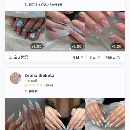
1
2
3
4
5
櫛田神社前駅
から徒歩1分
Star
Stars
Stars
Stars
Stars
¥8,550
¥6,550
¥6,550
空き状況
今日
×
明日
×
明後日
◎
Zennailhakata
zen nail
4.2
(
9
件)
1
2
3
4
5
博多駅
Star
Stars
Stars
Stars
Stars