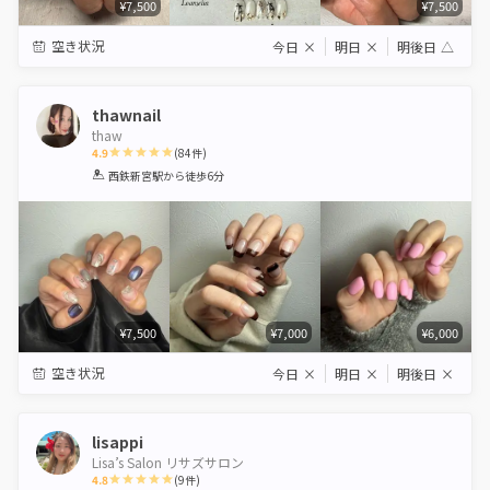
¥7,500
¥7,500
空き状況
今日
×
明日
×
明後日
△
thawnail
thaw
4.9
(
84
件)
1
2
3
4
5
西鉄新宮駅
から徒歩6分
Star
Stars
Stars
Stars
Stars
¥7,500
¥7,000
¥6,000
空き状況
今日
×
明日
×
明後日
×
lisappi
Lisa’s Salon リサズサロン
4.8
(
9
件)