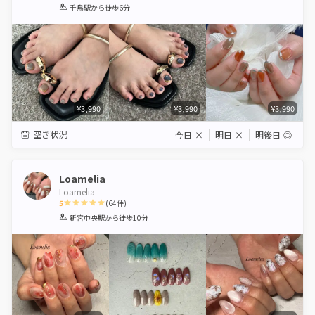
1
2
3
4
5
千鳥駅
から徒歩6分
Star
Stars
Stars
Stars
Stars
¥3,990
¥3,990
¥3,990
空き状況
今日
×
明日
×
明後日
◎
Loamelia
Loamelia
5
(
64
件)
1
2
3
4
5
新宮中央駅
から徒歩10分
Star
Stars
Stars
Stars
Stars