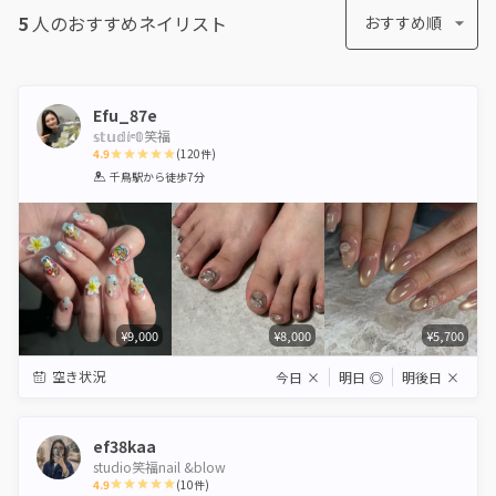
5
人のおすすめ
ネイリスト
おすすめ順
Efu_87e
𝕤𝕥𝕦𝕕𝕚ᵉ𝟘笑福
4.9
(
120
件)
1
2
3
4
5
千鳥駅
から徒歩7分
Star
Stars
Stars
Stars
Stars
¥9,000
¥8,000
¥5,700
空き状況
今日
×
明日
◎
明後日
×
ef38kaa
studio笑福nail &blow
4.9
(
10
件)