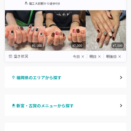
1
2
3
4
5
福工大前駅
から徒歩4分
Star
Stars
Stars
Stars
Stars
¥9,000
¥7,000
¥7,000
空き状況
今日
×
明日
×
明後日
×
福岡県のエリアから探す
天神・大名・今泉
新宮・古賀のメニューから探す
警固・赤坂・大濠
ハンドジェル
博多・中州・住吉