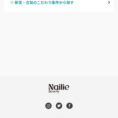
新宮・古賀のこだわり条件から探す
ハンドスカルプ
パラジェル
渡辺通・薬院
ハンドケアカラー
フィルイン
平尾・高宮・大橋
フット
持ち込み OK
六本松・別府・西新
オフのみ
やり放題 あり
井尻・南福岡・春日原
初回オフ 無料
七隈・野芥・次郎丸
DVD観賞
姪浜・筑前前原・九大学研都市