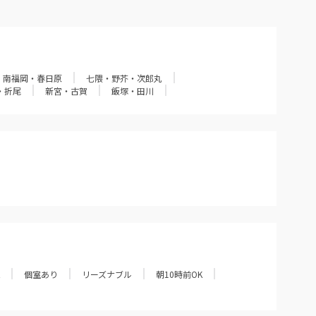
・南福岡・春日原
七隈・野芥・次郎丸
・折尾
新宮・古賀
飯塚・田川
個室あり
リーズナブル
朝10時前OK