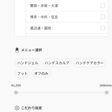
警固・赤坂・大濠
博多・中州・住吉
渡辺通・薬院
平尾・高宮・大橋
メニュー選択
六本松・別府・西新
井尻・南福岡・春日原
ハンドジェル
ハンドスカルプ
ハンドケアカラー
七隈・野芥・次郎丸
フット
オフのみ
姪浜・筑前前原・九大学研都市
¥1,000
Unlimit
吉塚・箱崎・香椎
九産大・福津・糟屋郡
こだわり設定