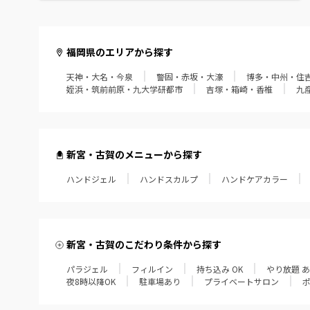
福岡県のエリアから探す
天神・大名・今泉
警固・赤坂・大濠
博多・中州・住
姪浜・筑前前原・九大学研都市
吉塚・箱崎・香椎
九
新宮・古賀のメニューから探す
ハンドジェル
ハンドスカルプ
ハンドケアカラー
新宮・古賀のこだわり条件から探す
パラジェル
フィルイン
持ち込み OK
やり放題 
夜8時以降OK
駐車場あり
プライベートサロン