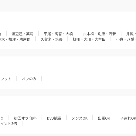
吉
渡辺通・薬院
平尾・高宮・大橋
六本松・別府・西新
井尻
産大・福津・糟屋郡
久留米・筑後
柳川・大川・大牟田
小倉・八幡
フット
オフのみ
あり
初回オフ 無料
DVD観賞
メンズOK
出張OK
子連れOK
ポイント3倍