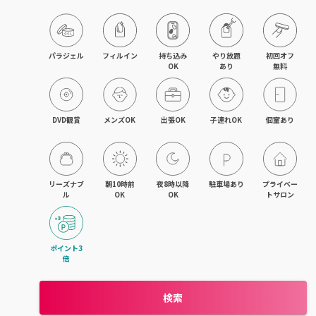
久留米・筑後
柳川・大川・大牟田
パラジェル
フィルイン
持ち込み

やり放題

初回オフ

OK
あり
無料
小倉・八幡・折尾
新宮・古賀
DVD観賞
メンズOK
出張OK
子連れOK
個室あり
飯塚・田川
リーズナブ
朝10時前
夜8時以降
駐車場あり
プライベー
ル
OK
OK
トサロン
ポイント3
倍
検索