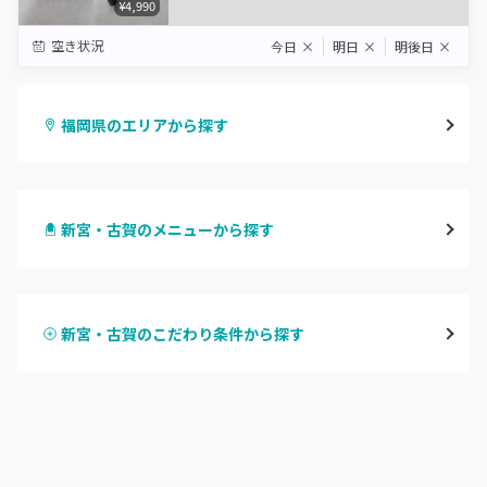
¥4,990
空き状況
今日
×
明日
×
明後日
×
福岡県のエリアから探す
天神・大名・今泉
新宮・古賀のメニューから探す
警固・赤坂・大濠
ハンドジェル
博多・中州・住吉
新宮・古賀のこだわり条件から探す
ハンドスカルプ
パラジェル
渡辺通・薬院
ハンドケアカラー
フィルイン
平尾・高宮・大橋