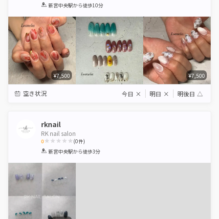
1
2
3
4
5
新宮中央駅
から徒歩10分
Star
Stars
Stars
Stars
Stars
¥7,500
¥7,500
空き状況
今日
×
明日
×
明後日
△
rknail
RK nail salon
0
(
0
件)
1
2
3
4
5
新宮中央駅
から徒歩3分
Star
Stars
Stars
Stars
Stars