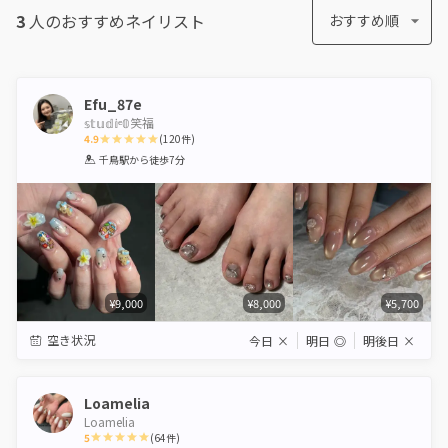
3
人のおすすめ
ネイリスト
おすすめ順
Efu_87e
𝕤𝕥𝕦𝕕𝕚ᵉ𝟘笑福
4.9
(
120
件)
1
2
3
4
5
千鳥駅
から徒歩7分
Star
Stars
Stars
Stars
Stars
¥9,000
¥8,000
¥5,700
空き状況
今日
×
明日
◎
明後日
×
Loamelia
Loamelia
5
(
64
件)