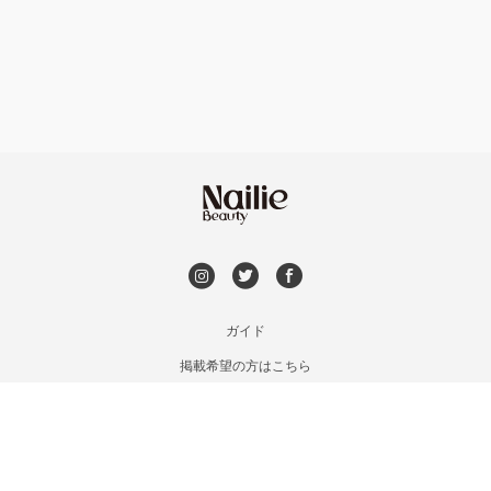
フット
持ち込み OK
六本松・別府・西新
オフのみ
やり放題 あり
井尻・南福岡・春日原
初回オフ 無料
七隈・野芥・次郎丸
DVD観賞
姪浜・筑前前原・九大学研都市
メンズOK
ガイド
吉塚・箱崎・香椎
掲載希望の方はこちら
出張OK
利用規約
九産大・福津・糟屋郡
お問い合わせ
子連れOK
特定商取引法に基づく表記
久留米・筑後