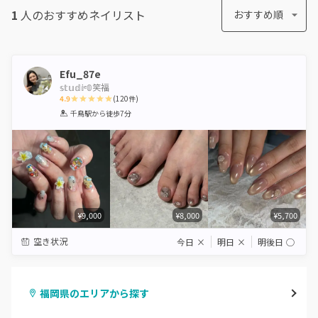
1
人のおすすめ
ネイリスト
おすすめ順
Efu_87e
𝕤𝕥𝕦𝕕𝕚ᵉ𝟘笑福
4.9
(
120
件)
1
2
3
4
5
千鳥駅
から徒歩7分
Star
Stars
Stars
Stars
Stars
¥9,000
¥8,000
¥5,700
空き状況
今日
×
明日
×
明後日
◯
福岡県のエリアから探す