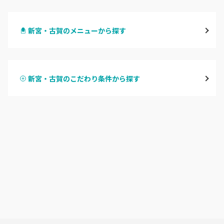
天神・大名・今泉
新宮・古賀のメニューから探す
警固・赤坂・大濠
ハンドジェル
博多・中州・住吉
新宮・古賀のこだわり条件から探す
ハンドスカルプ
パラジェル
渡辺通・薬院
ハンドケアカラー
フィルイン
平尾・高宮・大橋
フット
持ち込み OK
六本松・別府・西新
オフのみ
やり放題 あり
井尻・南福岡・春日原