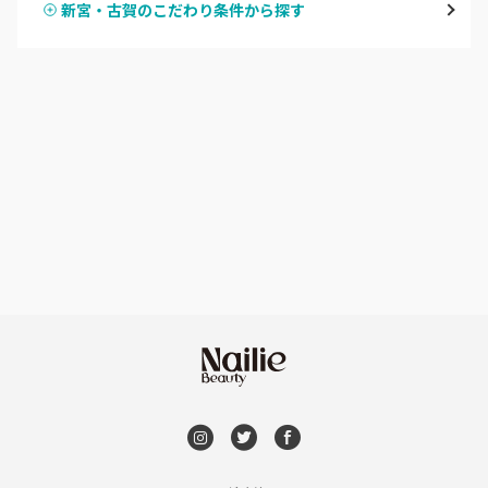
新宮・古賀のこだわり条件から探す
ハンドスカルプ
パラジェル
渡辺通・薬院
ハンドケアカラー
フィルイン
平尾・高宮・大橋
フット
持ち込み OK
六本松・別府・西新
オフのみ
やり放題 あり
井尻・南福岡・春日原
初回オフ 無料
七隈・野芥・次郎丸
DVD観賞
姪浜・筑前前原・九大学研都市