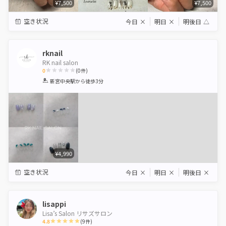
¥7,500
¥7,500
空き状況
今日
×
明日
×
明後日
△
rknail
RK nail salon
0
(
0
件)
1
2
3
4
5
新宮中央駅
から徒歩3分
Star
Stars
Stars
Stars
Stars
¥4,990
空き状況
今日
×
明日
×
明後日
×
lisappi
Lisa’s Salon リサズサロン
4.8
(
9
件)