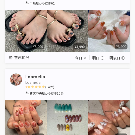
1
2
3
4
5
千鳥駅
から徒歩6分
Star
Stars
Stars
Stars
Stars
¥3,990
¥3,990
¥3,990
空き状況
今日
×
明日
◯
明後日
◎
Loamelia
Loamelia
5
(
64
件)
1
2
3
4
5
新宮中央駅
から徒歩10分
Star
Stars
Stars
Stars
Stars