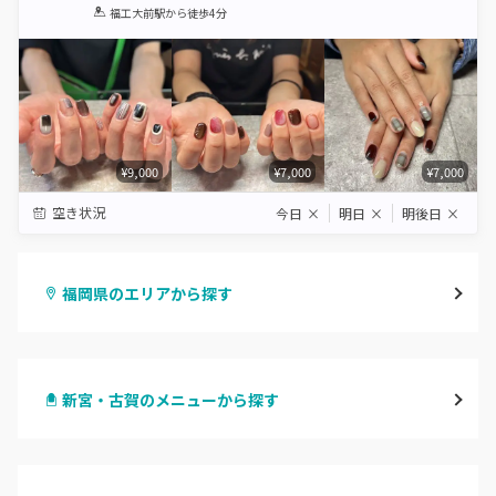
1
2
3
4
5
福工大前駅
から徒歩4分
Star
Stars
Stars
Stars
Stars
¥9,000
¥7,000
¥7,000
空き状況
今日
×
明日
×
明後日
×
福岡県のエリアから探す
天神・大名・今泉
新宮・古賀のメニューから探す
警固・赤坂・大濠
ハンドジェル
博多・中州・住吉