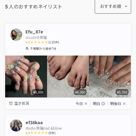
5
人のおすすめ
ネイリスト
おすすめ順
Efu_87e
𝕤𝕥𝕦𝕕𝕚ᵉ𝟘笑福
4.9
(
120
件)
1
2
3
4
5
千鳥駅
から徒歩7分
Star
Stars
Stars
Stars
Stars
¥9,000
¥8,000
¥5,700
空き状況
今日
×
明日
◎
明後日
×
ef38kaa
studio笑福nail &blow
4.9
(
9
件)