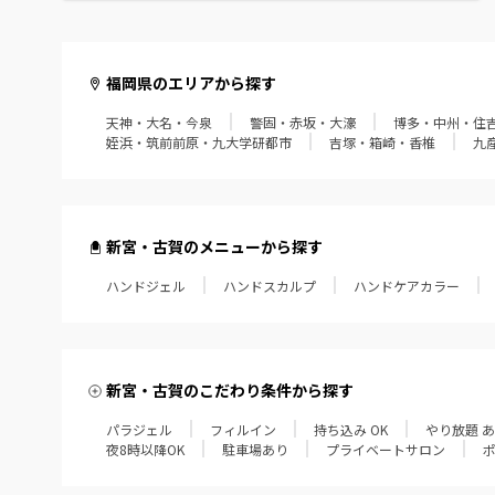
福岡県のエリアから探す
天神・大名・今泉
警固・赤坂・大濠
博多・中州・住
姪浜・筑前前原・九大学研都市
吉塚・箱崎・香椎
九
新宮・古賀のメニューから探す
ハンドジェル
ハンドスカルプ
ハンドケアカラー
新宮・古賀のこだわり条件から探す
パラジェル
フィルイン
持ち込み OK
やり放題 
夜8時以降OK
駐車場あり
プライベートサロン