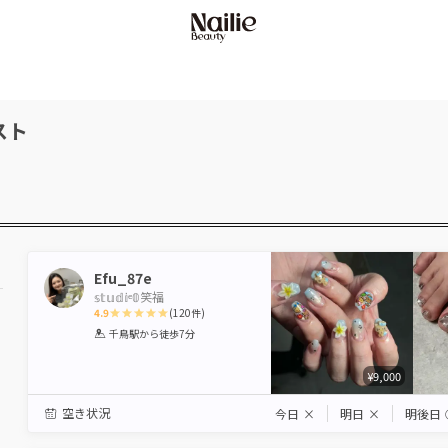
スト
Efu_87e
𝕤𝕥𝕦𝕕𝕚ᵉ𝟘笑福
4.9
(
120
件)
1
2
3
4
5
千鳥駅
から徒歩7分
Star
Stars
Stars
Stars
Stars
¥9,000
空き状況
今日
×
明日
×
明後日