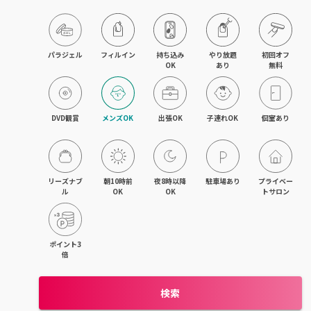
久留米・筑後
柳川・大川・大牟田
パラジェル
フィルイン
持ち込み

やり放題

初回オフ

OK
あり
無料
小倉・八幡・折尾
新宮・古賀
DVD観賞
メンズOK
出張OK
子連れOK
個室あり
飯塚・田川
リーズナブ
朝10時前
夜8時以降
駐車場あり
プライベー
ル
OK
OK
トサロン
ポイント3
倍
検索