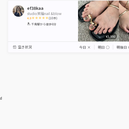
ef38kaa
studio笑福nail &blow
4.9
(
10
件)
1
2
3
4
5
千鳥駅
から徒歩6分
Star
Stars
Stars
Stars
Stars
¥3,990
空き状況
今日
×
明日
◯
明後日
ed