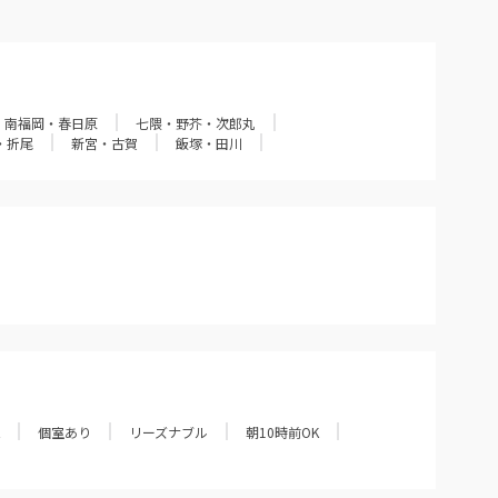
・南福岡・春日原
七隈・野芥・次郎丸
・折尾
新宮・古賀
飯塚・田川
個室あり
リーズナブル
朝10時前OK