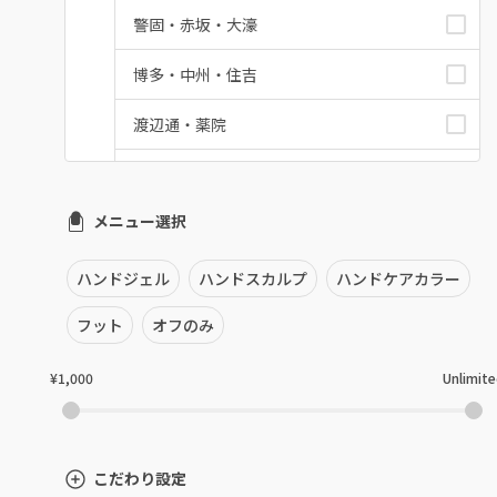
警固・赤坂・大濠
博多・中州・住吉
渡辺通・薬院
平尾・高宮・大橋
メニュー選択
六本松・別府・西新
井尻・南福岡・春日原
ハンドジェル
ハンドスカルプ
ハンドケアカラー
七隈・野芥・次郎丸
フット
オフのみ
姪浜・筑前前原・九大学研都市
¥1,000
Unlimit
吉塚・箱崎・香椎
九産大・福津・糟屋郡
こだわり設定