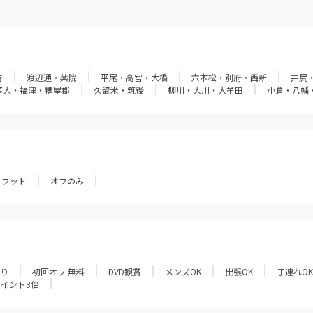
吉
渡辺通・薬院
平尾・高宮・大橋
六本松・別府・西新
井尻
産大・福津・糟屋郡
久留米・筑後
柳川・大川・大牟田
小倉・八幡
フット
オフのみ
あり
初回オフ 無料
DVD観賞
メンズOK
出張OK
子連れOK
ポイント3倍