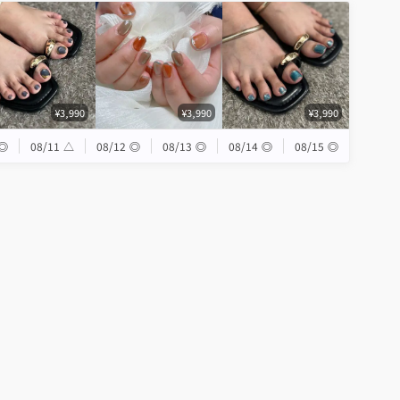
¥3,990
¥3,990
¥3,990
◎
08/11
△
08/12
◎
08/13
◎
08/14
◎
08/15
◎