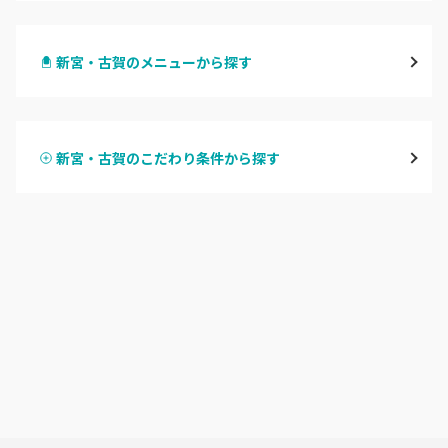
天神・大名・今泉
新宮・古賀のメニューから探す
警固・赤坂・大濠
ハンドジェル
博多・中州・住吉
新宮・古賀のこだわり条件から探す
ハンドスカルプ
パラジェル
渡辺通・薬院
ハンドケアカラー
フィルイン
平尾・高宮・大橋
フット
持ち込み OK
六本松・別府・西新
オフのみ
やり放題 あり
井尻・南福岡・春日原