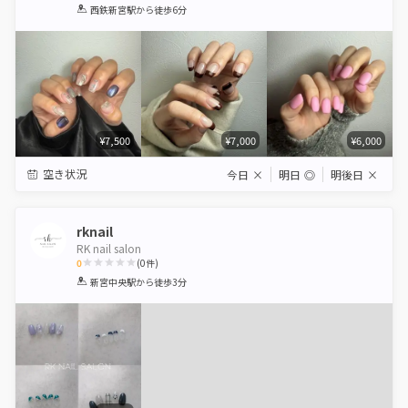
1
2
3
4
5
西鉄新宮駅
から徒歩6分
Star
Stars
Stars
Stars
Stars
¥7,500
¥7,000
¥6,000
空き状況
今日
×
明日
◎
明後日
×
rknail
RK nail salon
0
(
0
件)
1
2
3
4
5
新宮中央駅
から徒歩3分
Star
Stars
Stars
Stars
Stars