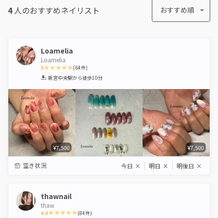
4
人のおすすめ
ネイリスト
おすすめ順
Loamelia
Loamelia
5
(
64
件)
1
2
3
4
5
新宮中央駅
から徒歩10分
Star
Stars
Stars
Stars
Stars
¥7,500
¥7,500
空き状況
今日
×
明日
×
明後日
×
thawnail
thaw
4.9
(
84
件)