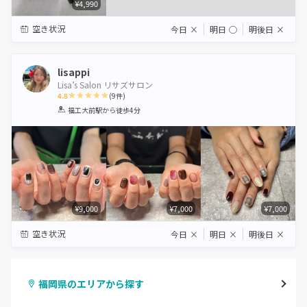
¥4,990
空き状況
今日
×
明日
◯
明後日
×
lisappi
Lisa’s Salon リサズサロン
4.8
(
9
件)
1
2
3
4
5
福工大前駅
から徒歩4分
Star
Stars
Stars
Stars
Stars
¥9,000
¥7,000
¥7,000
空き状況
今日
×
明日
×
明後日
×
福岡県のエリアから探す