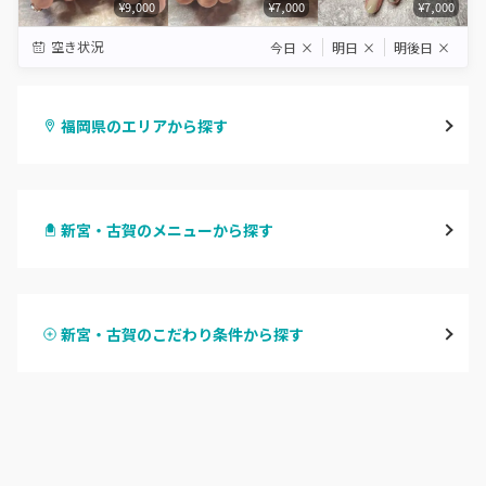
¥9,000
¥7,000
¥7,000
空き状況
今日
×
明日
×
明後日
×
福岡県のエリアから探す
天神・大名・今泉
新宮・古賀のメニューから探す
警固・赤坂・大濠
ハンドジェル
博多・中州・住吉
新宮・古賀のこだわり条件から探す
ハンドスカルプ
パラジェル
渡辺通・薬院
ハンドケアカラー
フィルイン
平尾・高宮・大橋