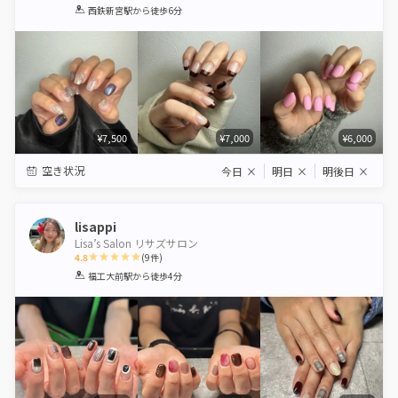
1
2
3
4
5
西鉄新宮駅
から徒歩6分
Star
Stars
Stars
Stars
Stars
¥7,500
¥7,000
¥6,000
空き状況
今日
×
明日
×
明後日
×
lisappi
Lisa’s Salon リサズサロン
4.8
(
9
件)
1
2
3
4
5
福工大前駅
から徒歩4分
Star
Stars
Stars
Stars
Stars