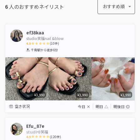
6
人のおすすめ
ネイリスト
おすすめ順
ef38kaa
studio笑福nail &blow
4.9
(
10
件)
1
2
3
4
5
千鳥駅
から徒歩6分
Star
Stars
Stars
Stars
Stars
¥3,990
¥3,990
¥3,990
空き状況
今日
×
明日
△
明後日
◎
Efu_87e
𝕤𝕥𝕦𝕕𝕚ᵉ𝟘笑福
4.9
(
120
件)