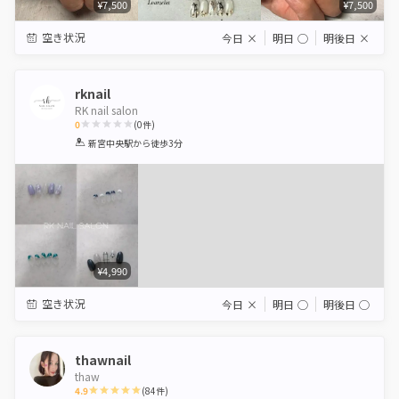
¥7,500
¥7,500
空き状況
今日
×
明日
◯
明後日
×
rknail
RK nail salon
0
(
0
件)
1
2
3
4
5
新宮中央駅
から徒歩3分
Star
Stars
Stars
Stars
Stars
¥4,990
空き状況
今日
×
明日
◯
明後日
◯
thawnail
thaw
4.9
(
84
件)