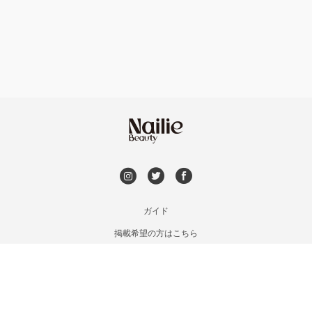
フット
持ち込み OK
六本松・別府・西新
オフのみ
やり放題 あり
井尻・南福岡・春日原
初回オフ 無料
七隈・野芥・次郎丸
DVD観賞
姪浜・筑前前原・九大学研都市
メンズOK
ガイド
吉塚・箱崎・香椎
掲載希望の方はこちら
出張OK
利用規約
九産大・福津・糟屋郡
お問い合わせ
子連れOK
特定商取引法に基づく表記
久留米・筑後