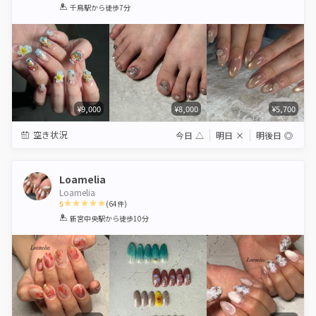
1
2
3
4
5
千鳥駅
から徒歩7分
Star
Stars
Stars
Stars
Stars
¥9,000
¥8,000
¥5,700
空き状況
今日
△
明日
×
明後日
◎
Loamelia
Loamelia
5
(
64
件)
1
2
3
4
5
新宮中央駅
から徒歩10分
Star
Stars
Stars
Stars
Stars