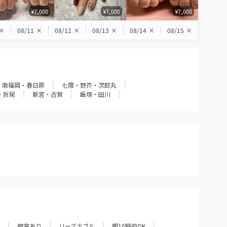
¥7,000
¥7,000
¥7,000
×
08/11
×
08/12
×
08/13
×
08/14
×
08/15
×
・南福岡・春日原
七隈・野芥・次郎丸
・折尾
新宮・古賀
飯塚・田川
個室あり
リーズナブル
朝10時前OK