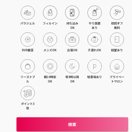
久留米・筑後
柳川・大川・大牟田
パラジェル
フィルイン
持ち込み

やり放題

初回オフ

OK
あり
無料
小倉・八幡・折尾
新宮・古賀
DVD観賞
メンズOK
出張OK
子連れOK
個室あり
飯塚・田川
リーズナブ
朝10時前
夜8時以降
駐車場あり
プライベー
ル
OK
OK
トサロン
ポイント3
倍
検索