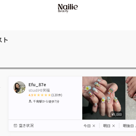
スト
Efu_87e
𝕤𝕥𝕦𝕕𝕚ᵉ𝟘笑福
4.9
(
120
件)
1
2
3
4
5
千鳥駅
から徒歩7分
Star
Stars
Stars
Stars
Stars
¥9,000
空き状況
今日
×
明日
×
明後日