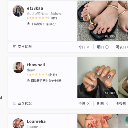
ef38kaa
studio笑福nail &blow
4.9
(
10
件)
1
2
3
4
5
千鳥駅
から徒歩6分
Star
Stars
Stars
Stars
Stars
¥3,990
空き状況
今日
×
明日
◯
明後日
thawnail
thaw
4.9
(
84
件)
1
2
3
4
5
西鉄新宮駅
から徒歩6分
Star
Stars
Stars
Stars
Stars
¥7,500
ed
空き状況
今日
×
明日
×
明後日
Loamelia
Loamelia