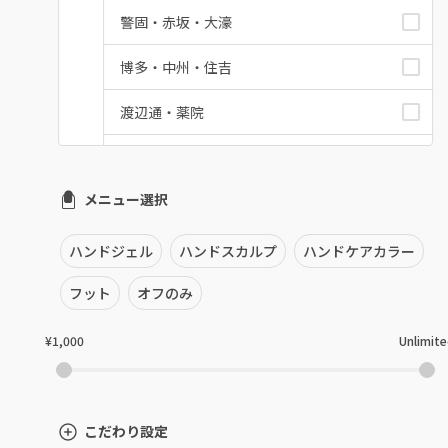
警固・赤坂・大濠
博多・中州・住吉
渡辺通・薬院
平尾・高宮・大橋
メニュー選択
六本松・別府・西新
井尻・南福岡・春日原
ハンドジェル
ハンドスカルプ
ハンドケアカラー
七隈・野芥・次郎丸
フット
オフのみ
姪浜・筑前前原・九大学研都市
¥1,000
Unlimit
吉塚・箱崎・香椎
九産大・福津・糟屋郡
こだわり設定