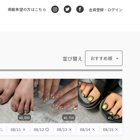
掲載希望の方はこちら
会員登録・ログイン
並び替え
おすすめ順
¥8,000
¥5,700
¥5,700
△
08/11
×
08/12
◎
08/13
×
08/14
×
08/15
×