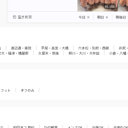
¥9,000
空き状況
今日
×
明日
×
明後日
吉
渡辺通・薬院
平尾・高宮・大橋
六本松・別府・西新
井尻
産大・福津・糟屋郡
久留米・筑後
柳川・大川・大牟田
小倉・八幡
フット
オフのみ
あり
初回オフ 無料
DVD観賞
メンズOK
出張OK
子連れOK