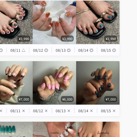
¥3,990
¥3,990
¥3,990
◎
08/11
△
08/12
◎
08/13
◎
08/14
◎
08/15
◎
¥7,000
¥6,000
¥7,000
×
08/11
×
08/12
×
08/13
×
08/14
×
08/15
×