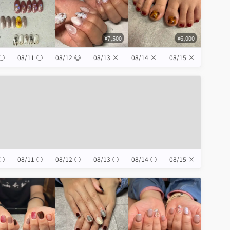
¥7,500
¥6,000
◯
08/11
◯
08/12
◎
08/13
×
08/14
×
08/15
×
◯
08/11
◯
08/12
◯
08/13
◯
08/14
◯
08/15
×