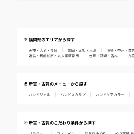
福岡県のエリアから探す
天神・大名・今泉
警固・赤坂・大濠
博多・中州・住
姪浜・筑前前原・九大学研都市
吉塚・箱崎・香椎
九
新宮・古賀のメニューから探す
ハンドジェル
ハンドスカルプ
ハンドケアカラー
新宮・古賀のこだわり条件から探す
パラジェル
フィルイン
持ち込み OK
やり放題 