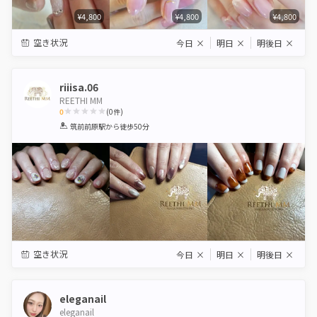
¥4,800
¥4,800
¥4,800
空き状況
今日
×
明日
×
明後日
×
riiisa.06
REETHI MM
0
(
0
件)
1
2
3
4
5
筑前前原駅
から徒歩50分
Star
Stars
Stars
Stars
Stars
空き状況
今日
×
明日
×
明後日
×
eleganail
eleganail