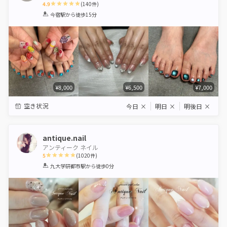
4.9
(
140
件)
1
2
3
4
5
今宿駅
から徒歩15分
Star
Stars
Stars
Stars
Stars
¥8,000
¥6,500
¥7,000
空き状況
今日
×
明日
×
明後日
×
antique.nail
アンティーク ネイル
5
(
1020
件)
1
2
3
4
5
九大学研都市駅
から徒歩0分
Star
Stars
Stars
Stars
Stars