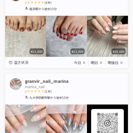
5
(
4
件)
1
2
3
4
5
姪浜駅
から徒歩10分
Star
Stars
Stars
Stars
Stars
¥13,000
¥13,000
¥10,000
空き状況
今日
×
明日
×
明後日
×
granvir_nail_marina
marina_nail
5
(
1
件)
1
2
3
4
5
九大学研都市駅
から徒歩10分
Star
Stars
Stars
Stars
Stars