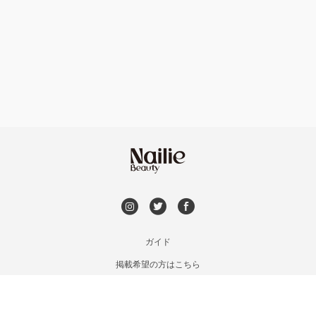
フィルイン
フット
六本松・別府・西新
持ち込み OK
オフのみ
井尻・南福岡・春日原
やり放題 あり
七隈・野芥・次郎丸
初回オフ 無料
姪浜・筑前前原・九大学研都市
DVD観賞
吉塚・箱崎・香椎
メンズOK
ガイド
掲載希望の方はこちら
九産大・福津・糟屋郡
出張OK
利用規約
お問い合わせ