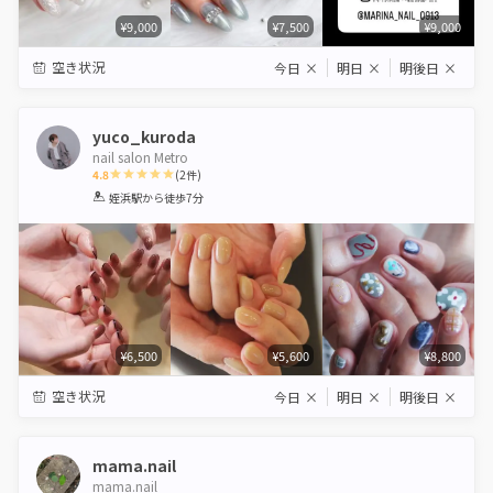
¥9,000
¥7,500
¥9,000
空き状況
今日
×
明日
×
明後日
×
yuco_kuroda
nail salon Metro
4.8
(
2
件)
1
2
3
4
5
姪浜駅
から徒歩7分
Star
Stars
Stars
Stars
Stars
¥6,500
¥5,600
¥8,800
空き状況
今日
×
明日
×
明後日
×
mama.nail
mama.nail