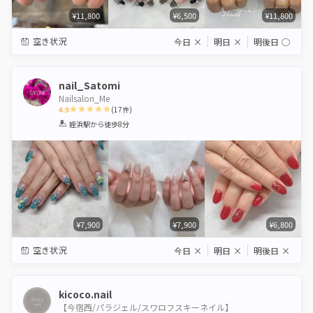
¥11,800
¥6,500
¥11,800
空き状況
今日
×
明日
×
明後日
◯
nail_Satomi
Nailsalon_Me
4.9
(
17
件)
1
2
3
4
5
姪浜駅
から徒歩8分
Star
Stars
Stars
Stars
Stars
¥7,900
¥7,900
¥6,800
空き状況
今日
×
明日
×
明後日
×
kicoco.nail
【今宿西/パラジェル/スワロフスキーネイル】