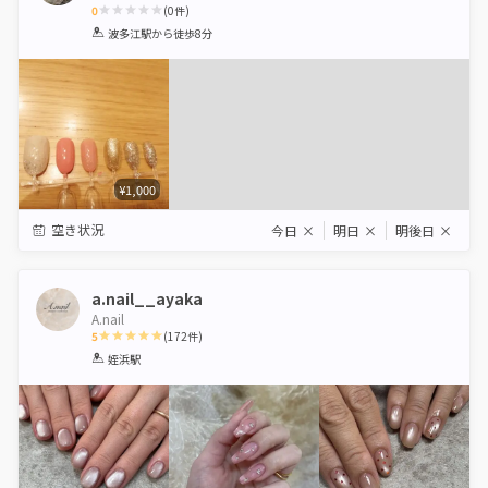
0
(
0
件)
1
2
3
4
5
波多江駅
から徒歩8分
Star
Stars
Stars
Stars
Stars
¥1,000
空き状況
今日
×
明日
×
明後日
×
a.nail__ayaka
A.nail
5
(
172
件)
1
2
3
4
5
姪浜駅
Star
Stars
Stars
Stars
Stars