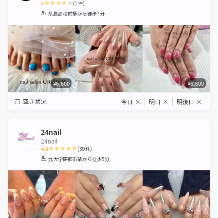
4
(
1
件)
1
2
3
4
5
糸島高校前駅
から徒歩7分
Star
Stars
Stars
Stars
Stars
¥6,600
¥6,600
空き状況
今日
×
明日
×
明後日
×
24nail
24nail
4.8
(
39
件)
1
2
3
4
5
九大学研都市駅
から徒歩5分
Star
Stars
Stars
Stars
Stars