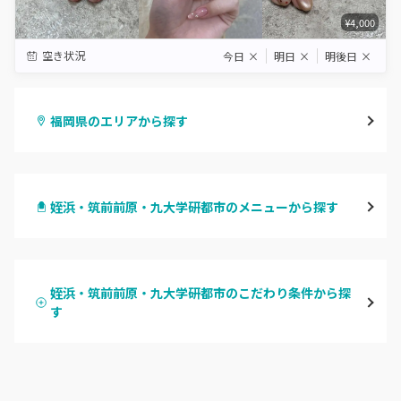
¥4,000
空き状況
今日
×
明日
×
明後日
×
福岡県のエリアから探す
天神・大名・今泉
姪浜・筑前前原・九大学研都市のメニューから探す
警固・赤坂・大濠
ハンドジェル
博多・中州・住吉
姪浜・筑前前原・九大学研都市のこだわり条件から探
ハンドスカルプ
す
渡辺通・薬院
パラジェル
ハンドケアカラー
平尾・高宮・大橋