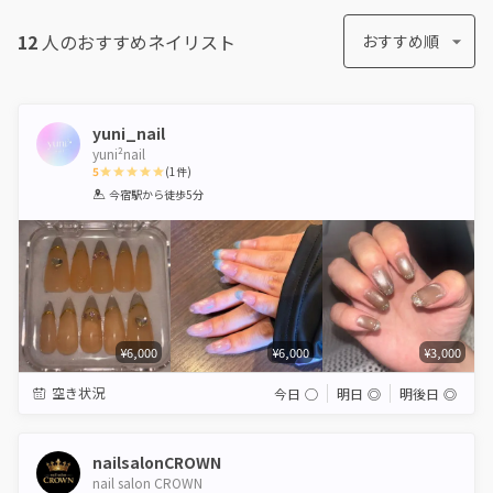
12
人のおすすめ
ネイリスト
おすすめ順
yuni_nail
yuni‎‎²nail
5
(
1
件)
1
2
3
4
5
今宿駅
から徒歩5分
Star
Stars
Stars
Stars
Stars
¥6,000
¥6,000
¥3,000
空き状況
今日
◯
明日
◎
明後日
◎
nailsalonCROWN
nail salon CROWN