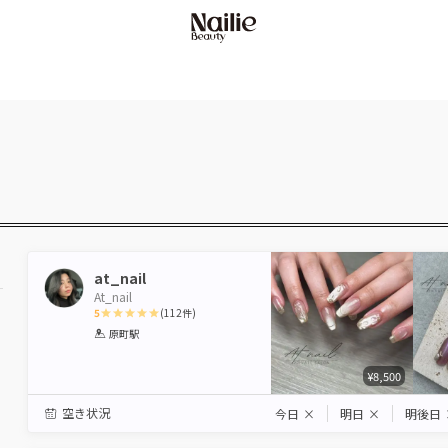
at_nail
At_nail
5
(
112
件)
1
2
3
4
5
原町駅
Star
Stars
Stars
Stars
Stars
¥8,500
駅から選ぶ
空き状況
今日
×
明日
×
明後日
エリアから選ぶ