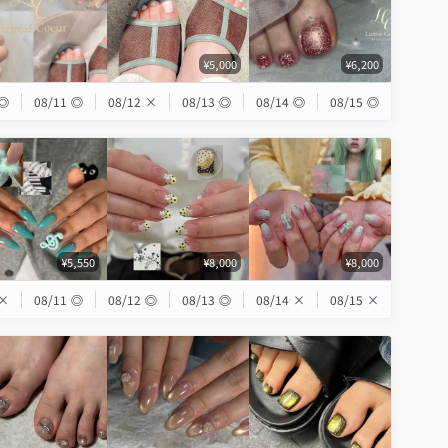
¥5,000
¥6,200
◎
08/11
◎
08/12
×
08/13
◎
08/14
◎
08/15
◎
¥5,550
¥8,000
¥8,000
×
08/11
◎
08/12
◎
08/13
◎
08/14
×
08/15
×