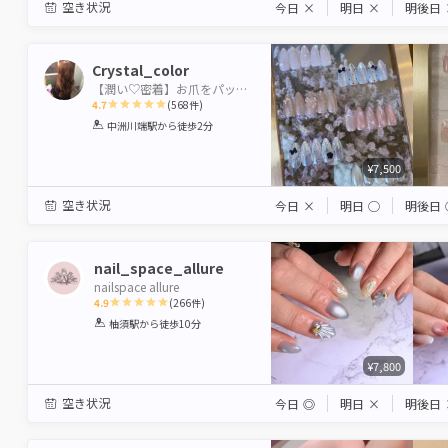
空き状況
今日
×
明日
×
明後日
Crystal_color
【潤い♡密着】お爪をパックする.・✨ ケラチン配合ジェル使用
4.7
(
568
件)
1
2
3
4
5
中洲川端駅
から徒歩2分
Star
Stars
Stars
Stars
Stars
¥7,500
空き状況
今日
×
明日
◯
明後日
nail_space_allure
nailspace allure
4.9
(
266
件)
1
2
3
4
5
柚須駅
から徒歩10分
Star
Stars
Stars
Stars
Stars
¥7,800
空き状況
今日
◎
明日
×
明後日