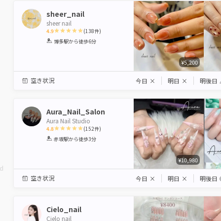
sheer_nail
sheer nail
4.9
(
138
件)
1
2
3
4
5
博多駅
から徒歩6分
Star
Stars
Stars
Stars
Stars
¥5,200
空き状況
今日
×
明日
×
明後日
Aura_Nail_Salon
Aura Nail Studio
4.8
(
152
件)
1
2
3
4
5
赤坂駅
から徒歩3分
Star
Stars
Stars
Stars
Stars
¥10,980
ed
空き状況
今日
×
明日
×
明後日
Cielo_nail
Cielo nail