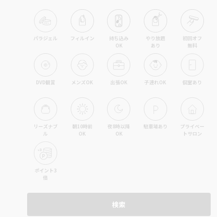
パラジェル
フィルイン
持ち込み

やり放題

初回オフ

OK
あり
無料
DVD観賞
メンズOK
出張OK
子連れOK
個室あり
リーズナブ
朝10時前
夜8時以降
駐車場あり
プライベー
ル
OK
OK
トサロン
ポイント3
倍
検索