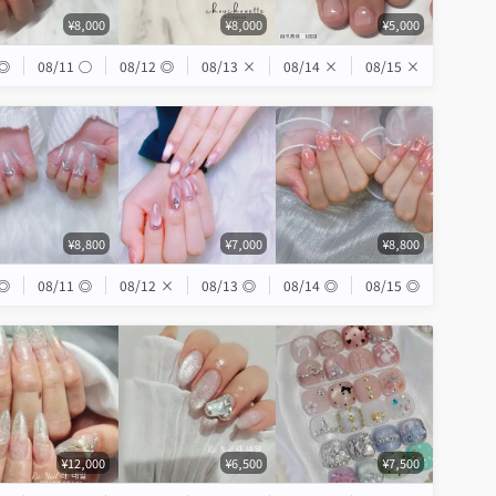
¥8,000
¥8,000
¥5,000
◎
08/11
◯
08/12
◎
08/13
×
08/14
×
08/15
×
¥8,800
¥7,000
¥8,800
◎
08/11
◎
08/12
×
08/13
◎
08/14
◎
08/15
◎
¥12,000
¥6,500
¥7,500