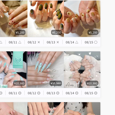
¥5,200
¥5,200
¥5,200
△
08/11
△
08/12
×
08/13
×
08/14
△
08/15
◯
¥10,980
¥10,980
¥10,980
◎
08/11
◎
08/12
◎
08/13
◎
08/14
◎
08/15
◎