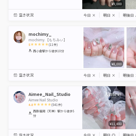
¥9,000
空き状況
今日
×
明日
×
明後日
mochimy_
mochimy.【もちみぃ】
5
(
11
件)
1
2
3
4
5
西小倉駅
から徒歩10分
Star
Stars
Stars
Stars
Stars
¥8,000
空き状況
今日
×
明日
×
明後日
Aimee_Nail_Studio
Aimee Nail Studio
4.8
(
541
件)
1
2
3
4
5
西鉄福岡（天神）駅
から徒歩5
分
Star
Stars
Stars
Stars
Stars
¥11,480
空き状況
今日
×
明日
◎
明後日