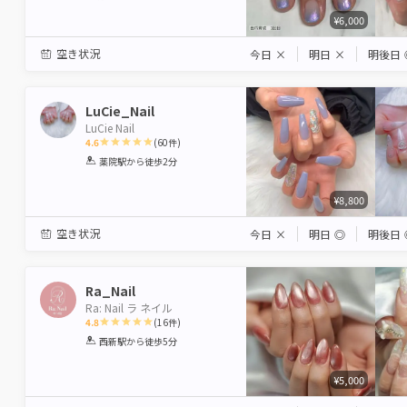
¥6,000
空き状況
今日
×
明日
×
明後日
LuCie_Nail
LuCie Nail
4.6
(
60
件)
1
2
3
4
5
薬院駅
から徒歩2分
Star
Stars
Stars
Stars
Stars
¥8,800
空き状況
今日
×
明日
◎
明後日
Ra_Nail
Ra: Nail ラ ネイル
4.8
(
16
件)
1
2
3
4
5
西新駅
から徒歩5分
Star
Stars
Stars
Stars
Stars
¥5,000