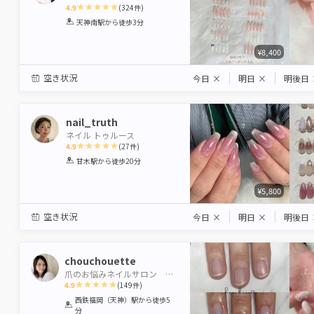
4.9
(
324
件)
1
2
3
4
5
天神南駅
から徒歩3分
Star
Stars
Stars
Stars
Stars
¥8,400
空き状況
今日
×
明日
×
明後日
nail_truth
ネイル トゥルース
4.9
(
27
件)
1
2
3
4
5
甘木駅
から徒歩20分
Star
Stars
Stars
Stars
Stars
¥5,800
空き状況
今日
×
明日
×
明後日
chouchouette
爪のお悩みネイルサロン chouchouette
4.9
(
149
件)
1
2
3
4
5
西鉄福岡（天神）駅
から徒歩5
分
Star
Stars
Stars
Stars
Stars