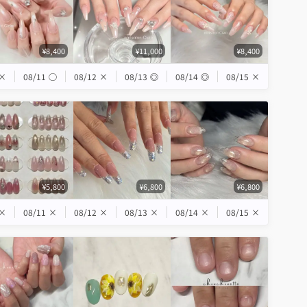
¥8,400
¥11,000
¥8,400
×
08/11
◯
08/12
×
08/13
◎
08/14
◎
08/15
×
¥5,800
¥6,800
¥6,800
×
08/11
×
08/12
×
08/13
×
08/14
×
08/15
×