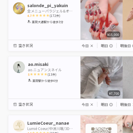
salonde_pi_yakuin
全メニューパラジェル&オフ無料♡salon de Pi薬院
4.7
(
172
件)
1
2
3
4
5
薬院大通駅
から徒歩3分
Star
Stars
Stars
Stars
Stars
¥15,000
空き状況
今日
×
明日
◎
明後日
ao.misaki
ao.ニュアンスネイル
5
(
13
件)
1
2
3
4
5
薬院駅
から徒歩4分
Star
Stars
Stars
Stars
Stars
¥7,700
空き状況
今日
×
明日
◎
明後日
LumieCoeur_nanae
Lumié Coeur/中洲川端/3Dアート/ワンホン風