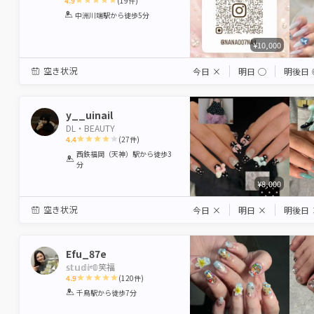
4.9
(
19
件)
1
2
3
4
5
中洲川端駅
から徒歩5分
Star
Stars
Stars
Stars
Stars
¥10,000
空き状況
今日
×
明日
◯
明後日
y__uinail
DL・BEAUTY
4.4
(
27
件)
1
2
3
4
5
西鉄福岡（天神）駅
から徒歩3
分
Star
Stars
Stars
Stars
Stars
¥8,000
空き状況
今日
×
明日
×
明後日
Efu_87e
𝕤𝕥𝕦𝕕𝕚ᵉ𝟘笑福
4.9
(
120
件)
1
2
3
4
5
千鳥駅
から徒歩7分
Star
Stars
Stars
Stars
Stars