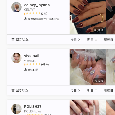
celavy_ayano
CELAVY
5
(
1
件)
1
2
3
4
5
東海学園前駅
から徒歩12分
Star
Stars
Stars
Stars
Stars
¥5,000
空き状況
今日
×
明日
×
明後日
vive.nail
vive.nail
5
(
68
件)
1
2
3
4
5
竜田口駅
Star
Stars
Stars
Stars
Stars
¥7,500
空き状況
今日
×
明日
×
明後日
POLISH37
POLISH plus