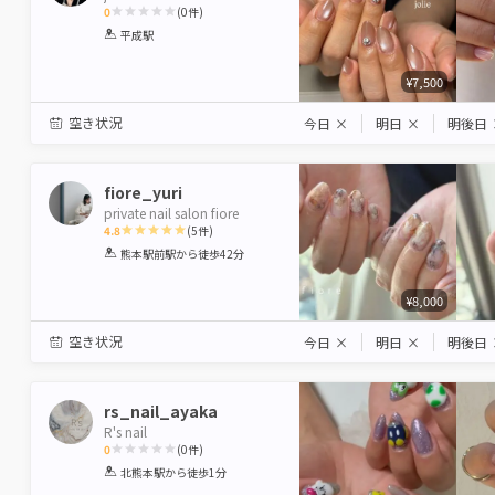
0
(
0
件)
1
2
3
4
5
平成駅
Star
Stars
Stars
Stars
Stars
¥7,500
空き状況
今日
×
明日
×
明後日
fiore_yuri
private nail salon fiore
4.8
(
5
件)
1
2
3
4
5
熊本駅前駅
から徒歩42分
Star
Stars
Stars
Stars
Stars
¥8,000
空き状況
今日
×
明日
×
明後日
rs_nail_ayaka
R's nail
0
(
0
件)
1
2
3
4
5
北熊本駅
から徒歩1分
Star
Stars
Stars
Stars
Stars