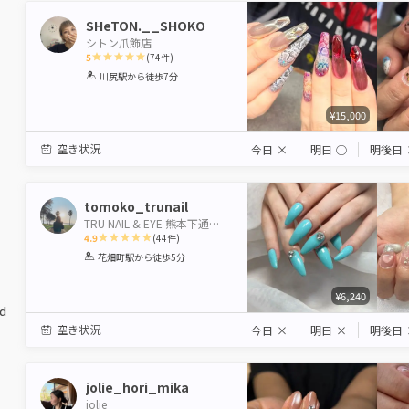
SHeTON.__SHOKO
シトン爪飾店
5
(
74
件)
1
2
3
4
5
川尻駅
から徒歩7分
Star
Stars
Stars
Stars
Stars
¥15,000
空き状況
今日
×
明日
◯
明後日
tomoko_trunail
TRU NAIL & EYE 熊本下通り店 【トゥルーネイル＆アイ】
4.9
(
44
件)
1
2
3
4
5
花畑町駅
から徒歩5分
Star
Stars
Stars
Stars
Stars
¥6,240
ed
空き状況
今日
×
明日
×
明後日
jolie_hori_mika
jolie