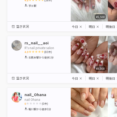
4.8
(
28
件)
1
2
3
4
5
宇土駅
Star
Stars
Stars
Stars
Stars
¥5,500
空き状況
今日
×
明日
×
明後日
rs_nail__aoi
R's nail private salon
4.9
(
83
件)
1
2
3
4
5
北熊本駅
から徒歩1分
Star
Stars
Stars
Stars
Stars
¥8,000
空き状況
今日
×
明日
×
明後日
nail_Ohana
nail Ohana
0
(
0
件)
1
2
3
4
5
堀川駅
から徒歩5分
Star
Stars
Stars
Stars
Stars