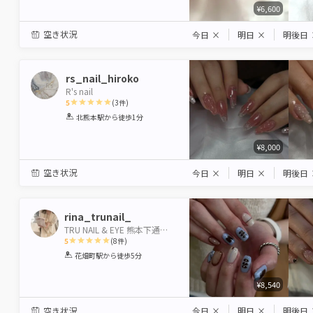
¥6,600
空き状況
今日
×
明日
×
明後日
rs_nail_hiroko
R's nail
5
(
3
件)
1
2
3
4
5
北熊本駅
から徒歩1分
Star
Stars
Stars
Stars
Stars
¥8,000
空き状況
今日
×
明日
×
明後日
rina_trunail_
TRU NAIL & EYE 熊本下通り店 【トゥルーネイル＆アイ】
5
(
8
件)
1
2
3
4
5
花畑町駅
から徒歩5分
Star
Stars
Stars
Stars
Stars
¥8,540
空き状況
今日
×
明日
×
明後日