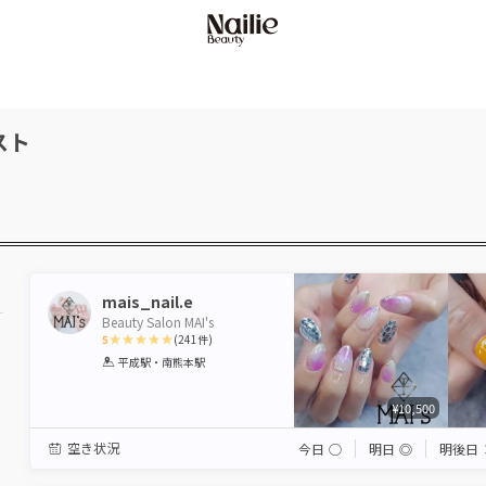
スト
mais_nail.e
Beauty Salon MAI's
5
(
241
件)
1
2
3
4
5
平成駅・南熊本駅
Star
Stars
Stars
Stars
Stars
¥10,500
空き状況
今日
◯
明日
◎
明後日