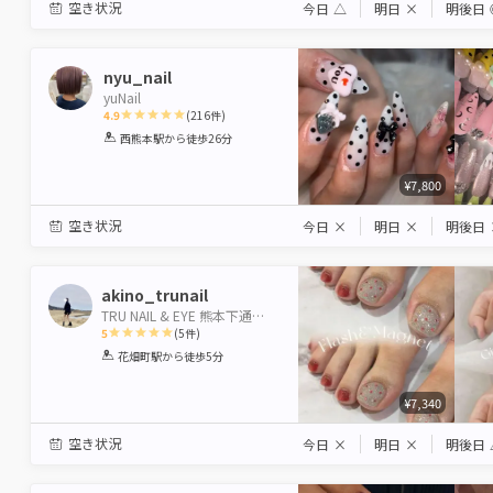
空き状況
今日
△
明日
×
明後日
nyu_nail
yuNail
4.9
(
216
件)
1
2
3
4
5
西熊本駅
から徒歩26分
Star
Stars
Stars
Stars
Stars
¥7,800
空き状況
今日
×
明日
×
明後日
akino_trunail
TRU NAIL & EYE 熊本下通り店 【トゥルーネイル＆アイ】
5
(
5
件)
1
2
3
4
5
花畑町駅
から徒歩5分
Star
Stars
Stars
Stars
Stars
¥7,340
空き状況
今日
×
明日
×
明後日