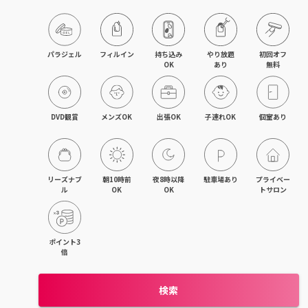
パラジェル
フィルイン
持ち込み

やり放題

初回オフ

OK
あり
無料
DVD観賞
メンズOK
出張OK
子連れOK
個室あり
リーズナブ
朝10時前
夜8時以降
駐車場あり
プライベー
ル
OK
OK
トサロン
ポイント3
倍
検索