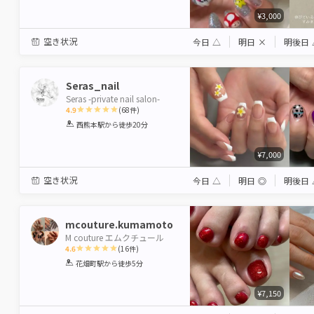
¥3,000
空き状況
今日
△
明日
×
明後日
Seras_nail
Seras -private nail salon-
4.9
(
68
件)
1
2
3
4
5
西熊本駅
から徒歩20分
Star
Stars
Stars
Stars
Stars
¥7,000
空き状況
今日
△
明日
◎
明後日
mcouture.kumamoto
M couture エムクチュール
4.6
(
16
件)
1
2
3
4
5
花畑町駅
から徒歩5分
Star
Stars
Stars
Stars
Stars
¥7,150