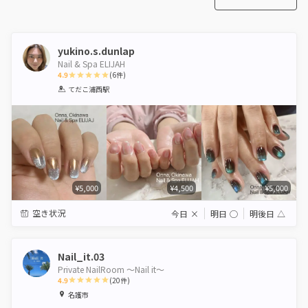
yukino.s.dunlap
Nail & Spa ELIJAH
4.9
(
6
件)
1
2
3
4
5
てだこ浦西駅
Star
Stars
Stars
Stars
Stars
¥5,000
¥4,500
¥5,000
空き状況
今日
×
明日
◯
明後日
△
Nail_it.03
Private NailRoom 〜Nail it〜
4.9
(
20
件)
1
2
3
4
5
名護市
Star
Stars
Stars
Stars
Stars