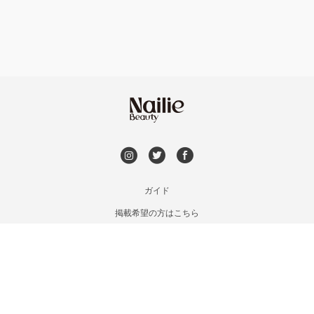
持ち込み OK
オフのみ
やり放題 あり
初回オフ 無料
DVD観賞
メンズOK
ガイド
掲載希望の方はこちら
出張OK
利用規約
お問い合わせ
子連れOK
特定商取引法に基づく表記
プライバシーポリシー