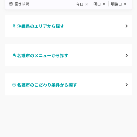
空き状況
今日
×
明日
×
明後日
×
沖縄県のエリアから探す
那覇・浦添
名護市のメニューから探す
沖縄・うるま・宜野湾
ハンドジェル
名護市
名護市のこだわり条件から探す
ハンドスカルプ
パラジェル
豊見城・糸満・南城
ハンドケアカラー
フィルイン
沖縄県その他
フット