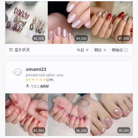
¥6,500
¥4,500
¥7,900
空き状況
今日
×
明日
×
明後日
◯
omami23
private nail salon -sou-
5
(
1
件)
1
2
3
4
5
てだこ浦西駅
Star
Stars
Stars
Stars
Stars
¥5,500
¥5,500
¥6,500