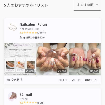
5
人のおすすめ
ネイリスト
おすすめ順
Nailsalon_Furan
Nailsalon Furan
4.9
(
156
件)
1
2
3
4
5
赤嶺駅
から徒歩20分
Star
Stars
Stars
Stars
Stars
¥5,000
¥5,000
¥6,000
空き状況
今日
×
明日
◎
明後日
△
52_nail
52nail
4.9
(
81
件)