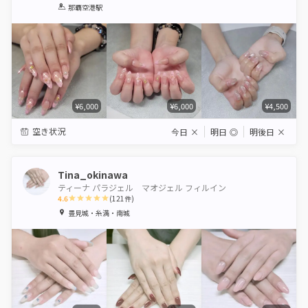
1
2
3
4
5
那覇空港駅
Star
Stars
Stars
Stars
Stars
¥6,000
¥6,000
¥4,500
空き状況
今日
×
明日
◎
明後日
×
Tina_okinawa
ティーナ パラジェル マオジェル フィルイン
4.6
(
121
件)
1
2
3
4
5
豊見城・糸満・南城
Star
Stars
Stars
Stars
Stars