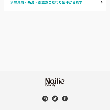
豊見城・糸満・南城のこだわり条件から探す
ハンドスカルプ
パラジェル
豊見城・糸満・南城
ハンドケアカラー
フィルイン
沖縄県その他
フット
持ち込み OK
オフのみ
やり放題 あり
初回オフ 無料
DVD観賞