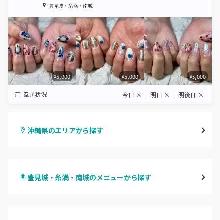
1
2
3
4
5
豊見城・糸満・南城
Star
Stars
Stars
Stars
Stars
¥5,000
¥5,000
¥5,000
空き状況
今日
×
明日
×
明後日
×
沖縄県のエリアから探す
那覇・浦添
豊見城・糸満・南城のメニューから探す
沖縄・うるま・宜野湾
ハンドジェル
名護市