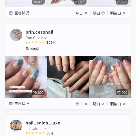
¥8,000
¥5,000
¥5,500
空き状況
今日
×
明日
◎
明後日
×
prin.cessnail
Prin.Cess Nail
5
(
103
件)
1
2
3
4
5
首里駅
Star
Stars
Stars
Stars
Stars
¥9,000
¥9,000
空き状況
今日
×
明日
×
明後日
×
nail_salon_luxe
nailsalon luxe
5
(
20
件)