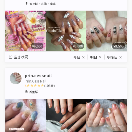
1
2
3
4
5
豊見城・糸満・南城
Star
Stars
Stars
Stars
Stars
¥9,500
¥5,000
¥9,500
空き状況
今日
×
明日
×
明後日
×
prin.cessnail
Prin.Cess Nail
5
(
103
件)
1
2
3
4
5
首里駅
Star
Stars
Stars
Stars
Stars