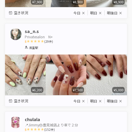
¥7,900
¥8,900
¥8,900
空き状況
今日
×
明日
×
明後日
×
sa_n.s
Privatesalon N+
5
(
29
件)
1
2
3
4
5
首里駅
Star
Stars
Stars
Stars
Stars
¥6,200
¥7,900
¥5,000
空き状況
今日
×
明日
×
明後日
×
chulala
📍Jimmy🎂豊見城店より車で２分
5
(
152
件)