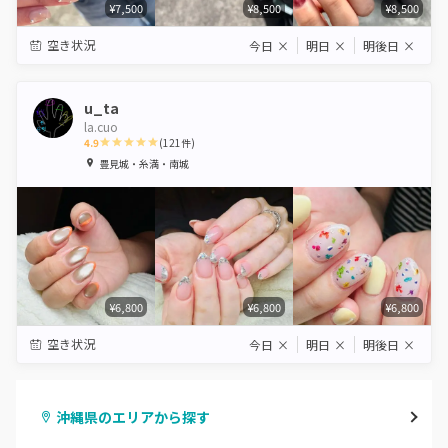
¥7,500
¥8,500
¥8,500
空き状況
今日
×
明日
×
明後日
×
u_ta
la.cuo
4.9
(
121
件)
1
2
3
4
5
豊見城・糸満・南城
Star
Stars
Stars
Stars
Stars
¥6,800
¥6,800
¥6,800
空き状況
今日
×
明日
×
明後日
×
沖縄県のエリアから探す