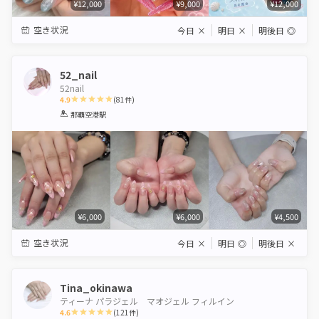
¥12,000
¥9,000
¥12,000
空き状況
今日
×
明日
×
明後日
◎
52_nail
52nail
4.9
(
81
件)
1
2
3
4
5
那覇空港駅
Star
Stars
Stars
Stars
Stars
¥6,000
¥6,000
¥4,500
空き状況
今日
×
明日
◎
明後日
×
Tina_okinawa
ティーナ パラジェル マオジェル フィルイン
4.6
(
121
件)