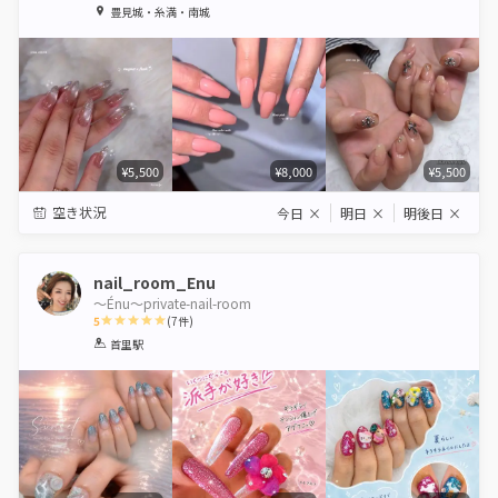
1
2
3
4
5
豊見城・糸満・南城
Star
Stars
Stars
Stars
Stars
¥5,500
¥8,000
¥5,500
空き状況
今日
×
明日
×
明後日
×
nail_room_Enu
〜Énu〜private-nail-room
5
(
7
件)
1
2
3
4
5
首里駅
Star
Stars
Stars
Stars
Stars