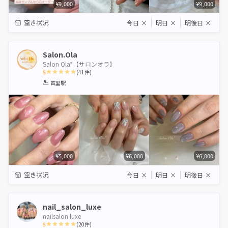
¥9,000
¥9,000
空き状況
今日
×
明日
×
明後日
×
Salon.Ola
Salon Ola*【サロンオラ】
5
(
41
件)
1
2
3
4
5
首里駅
Star
Stars
Stars
Stars
Stars
¥5,000
¥6,000
¥6,000
空き状況
今日
×
明日
×
明後日
×
nail_salon_luxe
nailsalon luxe
5
(
20
件)