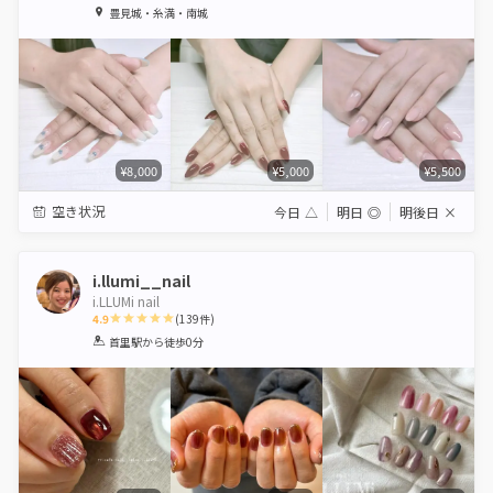
1
2
3
4
5
豊見城・糸満・南城
Star
Stars
Stars
Stars
Stars
¥8,000
¥5,000
¥5,500
空き状況
今日
△
明日
◎
明後日
×
i.llumi__nail
i.LLUMi nail
4.9
(
139
件)
1
2
3
4
5
首里駅
から徒歩0分
Star
Stars
Stars
Stars
Stars