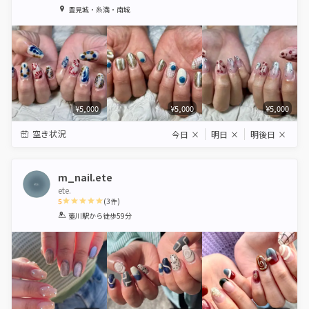
1
2
3
4
5
豊見城・糸満・南城
Star
Stars
Stars
Stars
Stars
¥5,000
¥5,000
¥5,000
空き状況
今日
×
明日
×
明後日
×
m_nail.ete
ete.
5
(
3
件)
1
2
3
4
5
壺川駅
から徒歩59分
Star
Stars
Stars
Stars
Stars