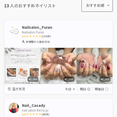
13
人のおすすめ
ネイリスト
おすすめ順
Nailsalon_Furan
Nailsalon Furan
4.9
(
156
件)
1
2
3
4
5
赤嶺駅
から徒歩20分
Star
Stars
Stars
Stars
Stars
¥5,000
¥5,000
¥6,000
空き状況
今日
×
明日
◎
明後日
◯
Nail_Casady
nail salon Re:na-ju
4.8
(
60
件)