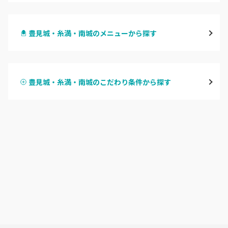
那覇・浦添
豊見城・糸満・南城のメニューから探す
沖縄・うるま・宜野湾
ハンドジェル
名護市
豊見城・糸満・南城のこだわり条件から探す
ハンドスカルプ
パラジェル
豊見城・糸満・南城
ハンドケアカラー
フィルイン
沖縄県その他
フット
持ち込み OK
オフのみ
やり放題 あり