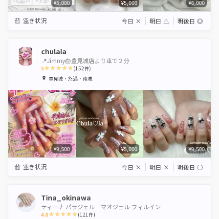
¥5,000
¥5,000
¥6,000
空き状況
今日
×
明日
△
明後日
◎
chulala
📍Jimmy🎂豊見城店より車で２分
5
(
152
件)
1
2
3
4
5
豊見城・糸満・南城
Star
Stars
Stars
Stars
Stars
¥9,500
¥5,000
¥9,500
空き状況
今日
×
明日
×
明後日
◯
Tina_okinawa
ティーナ パラジェル マオジェル フィルイン
4.6
(
121
件)