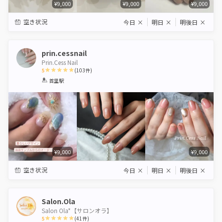
¥9,000
¥9,000
¥9,000
空き状況
今日
×
明日
×
明後日
×
prin.cessnail
Prin.Cess Nail
5
(
103
件)
1
2
3
4
5
首里駅
Star
Stars
Stars
Stars
Stars
¥9,000
¥9,000
空き状況
今日
×
明日
×
明後日
×
Salon.Ola
Salon Ola*【サロンオラ】
5
(
41
件)