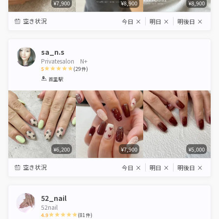
¥7,900
¥8,900
¥8,900
空き状況
今日
×
明日
×
明後日
×
sa_n.s
Privatesalon N+
5
(
29
件)
1
2
3
4
5
首里駅
Star
Stars
Stars
Stars
Stars
¥6,200
¥7,900
¥5,000
空き状況
今日
×
明日
×
明後日
×
52_nail
52nail
4.9
(
81
件)