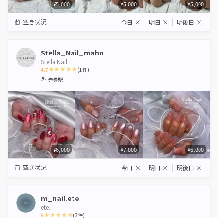
¥5,000
¥5,000
¥5,000
空き状況
今日
×
明日
×
明後日
×
Stella_Nail_maho
Stella Nail.
4.7
(
1
件)
1
2
3
4
5
赤嶺駅
Star
Stars
Stars
Stars
Stars
¥6,000
¥7,000
¥6,000
空き状況
今日
×
明日
×
明後日
×
m_nail.ete
ete.
5
(
3
件)