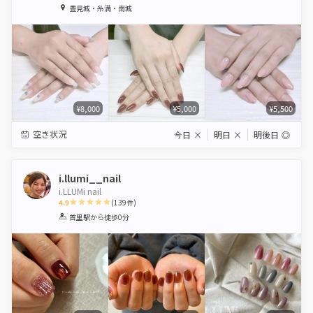
1
2
3
4
5
豊見城・糸満・南城
Star
Stars
Stars
Stars
Stars
¥8,000
¥5,000
¥5,500
空き状況
今日
×
明日
×
明後日
◎
i.llumi__nail
i.LLUMi nail
4.9
(
139
件)
1
2
3
4
5
首里駅
から徒歩0分
Star
Stars
Stars
Stars
Stars