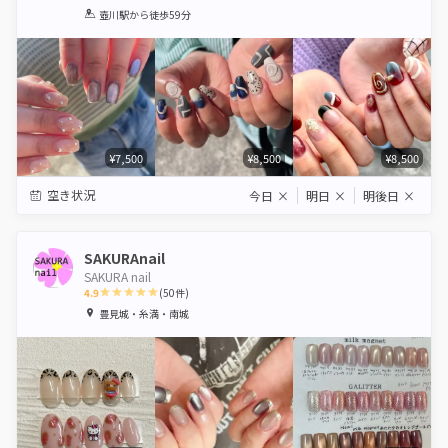
1
2
3
4
5
壺川駅
から徒歩59分
Star
Stars
Stars
Stars
Stars
¥7,500
¥8,500
¥8,500
空き状況
今日
×
明日
×
明後日
×
SAKURAnail
SAKURA nail
4.9
(
50
件)
1
2
3
4
5
豊見城・糸満・南城
Star
Stars
Stars
Stars
Stars