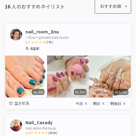
16
人のおすすめ
ネイリスト
おすすめ順
nail_room_Enu
〜Énu〜private-nail-room
5
(
7
件)
1
2
3
4
5
首里駅
Star
Stars
Stars
Stars
Stars
¥6,000
¥5,500
¥15,000
空き状況
今日
×
明日
×
明後日
×
Nail_Casady
nail salon Re:na-ju
4.8
(
60
件)