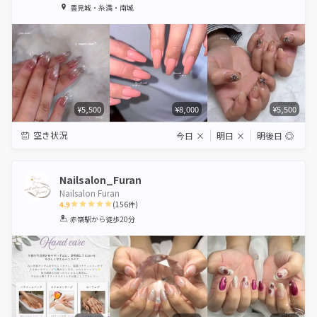
1
2
3
4
5
豊見城・糸満・南城
Star
Stars
Stars
Stars
Stars
¥5,500
¥8,000
¥5,500
空き状況
今日
×
明日
×
明後日
◎
Nailsalon_Furan
Nailsalon Furan
4.9
(
156
件)
1
2
3
4
5
赤嶺駅
から徒歩20分
Star
Stars
Stars
Stars
Stars