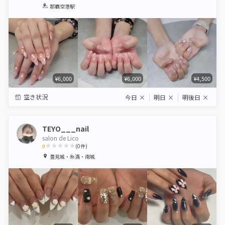
1
2
3
4
5
那覇空港駅
Star
Stars
Stars
Stars
Stars
¥6,000
¥6,000
¥4,500
空き状況
今日
×
明日
×
明後日
×
TEYO___nail
salon de Lico
0
(
0
件)
1
2
3
4
5
豊見城・糸満・南城
Star
Stars
Stars
Stars
Stars