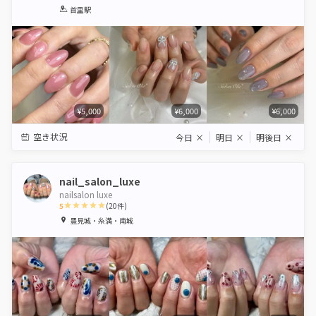
1
2
3
4
5
首里駅
Star
Stars
Stars
Stars
Stars
¥5,000
¥6,000
¥6,000
空き状況
今日
×
明日
×
明後日
×
nail_salon_luxe
nailsalon luxe
5
(
20
件)
1
2
3
4
5
豊見城・糸満・南城
Star
Stars
Stars
Stars
Stars