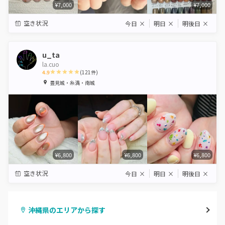
¥7,000
¥7,000
空き状況
今日
×
明日
×
明後日
×
u_ta
la.cuo
4.9
(
121
件)
1
2
3
4
5
豊見城・糸満・南城
Star
Stars
Stars
Stars
Stars
¥6,800
¥6,800
¥6,800
空き状況
今日
×
明日
×
明後日
×
沖縄県のエリアから探す