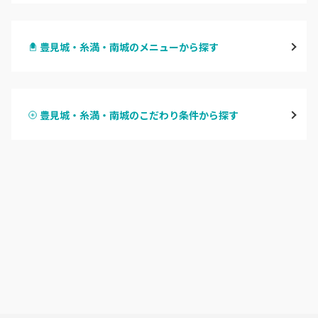
那覇・浦添
豊見城・糸満・南城のメニューから探す
沖縄・うるま・宜野湾
ハンドジェル
名護市
豊見城・糸満・南城のこだわり条件から探す
ハンドスカルプ
パラジェル
豊見城・糸満・南城
ハンドケアカラー
フィルイン
沖縄県その他
フット
持ち込み OK
オフのみ
やり放題 あり