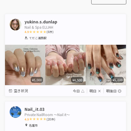
yukino.s.dunlap
Nail & Spa ELIJAH
4.9
(
6
件)
1
2
3
4
5
てだこ浦西駅
Star
Stars
Stars
Stars
Stars
¥5,000
¥4,500
¥5,000
空き状況
今日
△
明日
×
明後日
◎
Nail_it.03
Private NailRoom 〜Nail it〜
4.9
(
20
件)
1
2
3
4
5
名護市
Star
Stars
Stars
Stars
Stars