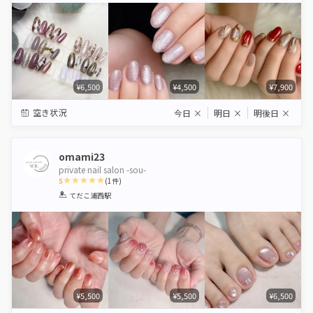
¥6,500
¥4,500
¥7,900
空き状況
今日
×
明日
×
明後日
×
omami23
private nail salon -sou-
5
(
1
件)
1
2
3
4
5
てだこ浦西駅
Star
Stars
Stars
Stars
Stars
¥5,500
¥5,500
¥6,500