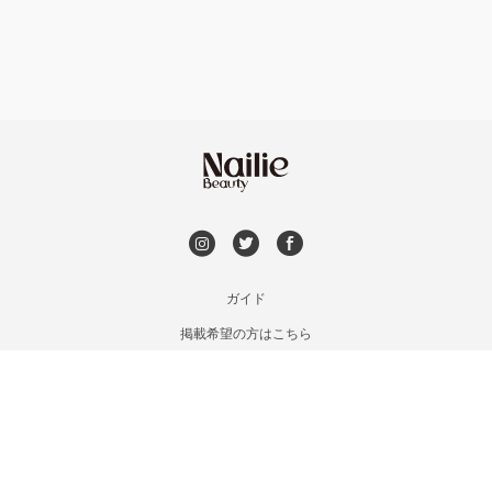
持ち込み OK
オフのみ
やり放題 あり
初回オフ 無料
DVD観賞
メンズOK
ガイド
掲載希望の方はこちら
出張OK
利用規約
お問い合わせ
子連れOK
特定商取引法に基づく表記
プライバシーポリシー