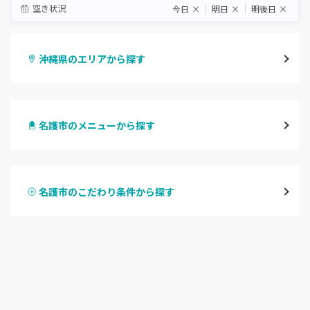
空き状況
今日
×
明日
×
明後日
×
沖縄県のエリアから探す
那覇・浦添
名護市のメニューから探す
沖縄・うるま・宜野湾
ハンドジェル
名護市
名護市のこだわり条件から探す
ハンドスカルプ
パラジェル
豊見城・糸満・南城
ハンドケアカラー
フィルイン
沖縄県その他
フット