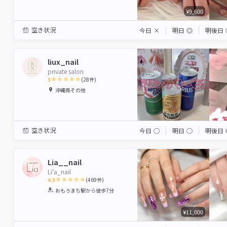
¥9,600
空き状況
今日
×
明日
◎
明後日
liux_nail
private salon
5
(
28
件)
1
2
3
4
5
沖縄県その他
Star
Stars
Stars
Stars
Stars
空き状況
今日
◯
明日
◯
明後日
Lia__nail
Li'a_nail
4.9
(
469
件)
1
2
3
4
5
おもろまち駅
から徒歩7分
Star
Stars
Stars
Stars
Stars
¥11,000