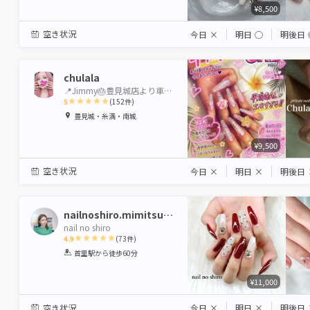
¥8,500
空き状況
今日
×
明日
◯
明後日
chulala
📍Jimmy🎂豊見城店より車で２分
5
(
152
件)
1
2
3
4
5
豊見城・糸満・南城
Star
Stars
Stars
Stars
Stars
¥9,500
空き状況
今日
×
明日
×
明後日
nailnoshiro.mimitsubo
nail no shiro
4.9
(
73
件)
1
2
3
4
5
首里駅
から徒歩60分
Star
Stars
Stars
Stars
Stars
¥11,000
空き状況
今日
×
明日
×
明後日