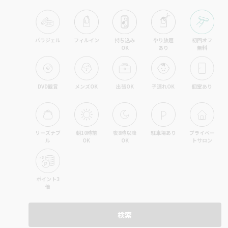
パラジェル
フィルイン
持ち込み

やり放題

初回オフ

OK
あり
無料
DVD観賞
メンズOK
出張OK
子連れOK
個室あり
リーズナブ
朝10時前
夜8時以降
駐車場あり
プライベー
ル
OK
OK
トサロン
ポイント3
倍
検索