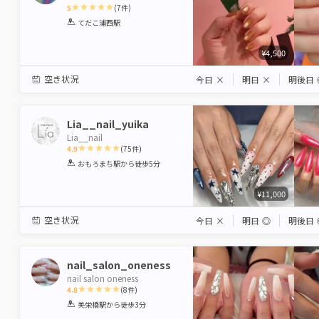
5
(
7
件)
1
2
3
4
5
てだこ浦西駅
Star
Stars
Stars
Stars
Stars
¥4,500
空き状況
今日
×
明日
×
明後日
Lia__nail_yuika
Lia__nail
4.9
(
75
件)
1
2
3
4
5
おもろまち駅
から徒歩5分
Star
Stars
Stars
Stars
Stars
¥11,000
空き状況
今日
×
明日
◎
明後日
nail_salon_oneness
nail salon oneness
4.8
(
8
件)
1
2
3
4
5
美栄橋駅
から徒歩3分
Star
Stars
Stars
Stars
Stars