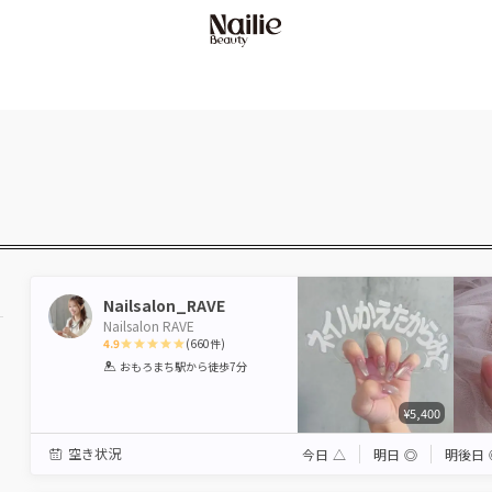
Nailsalon_RAVE
Nailsalon RAVE
4.9
(
660
件)
1
2
3
4
5
おもろまち駅
から徒歩7分
Star
Stars
Stars
Stars
Stars
¥5,400
駅から選ぶ
空き状況
今日
△
明日
◎
明後日
エリアから選ぶ