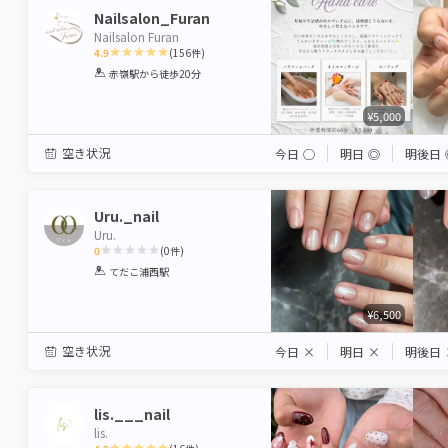
Nailsalon_Furan
Nailsalon Furan
4.9
(
156
件)
1
2
3
4
5
赤嶺駅
から徒歩20分
Star
Stars
Stars
Stars
Stars
¥5,000
空き状況
今日
◯
明日
◎
明後日
Uru._nail
Uru.
0
(
0
件)
1
2
3
4
5
てだこ浦西駅
Star
Stars
Stars
Stars
Stars
¥6,500
空き状況
今日
×
明日
×
明後日
lis.___nail
lis.