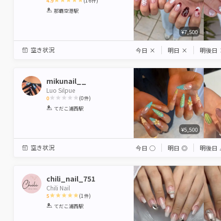
4.9
(
16
件)
1
2
3
4
5
那覇空港駅
Star
Stars
Stars
Stars
Stars
¥7,500
空き状況
今日
×
明日
×
明後日
mikunail__
Luo Silpue
0
(
0
件)
1
2
3
4
5
てだこ浦西駅
Star
Stars
Stars
Stars
Stars
¥5,500
空き状況
今日
◯
明日
◎
明後日
chili_nail_751
Chili Nail
5
(
1
件)
1
2
3
4
5
てだこ浦西駅
Star
Stars
Stars
Stars
Stars