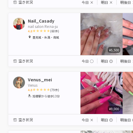
空き状況
今日
×
明日
×
明後日
Nail_Casady
nail salon Re:na-ju
4.8
(
60
件)
1
2
3
4
5
豊見城・糸満・南城
Star
Stars
Stars
Stars
Stars
¥5,500
空き状況
今日
◯
明日
◎
明後日
Venus_mei
Venus
4.8
(
79
件)
1
2
3
4
5
旭橋駅
から徒歩13分
Star
Stars
Stars
Stars
Stars
¥9,000
空き状況
今日
×
明日
◎
明後日