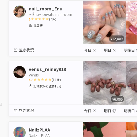
nail_room_Enu
〜Énu〜private-nail-room
5
(
7
件)
1
2
3
4
5
首里駅
Star
Stars
Stars
Stars
Stars
¥12,000
空き状況
今日
×
明日
×
明後日
venus_reiney918
Venus
4.8
(
14
件)
1
2
3
4
5
旭橋駅
から徒歩13分
Star
Stars
Stars
Stars
Stars
¥6,000
ed
空き状況
今日
×
明日
◎
明後日
NailzPLAA
Nailz PLAA