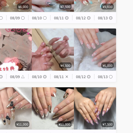
¥6,000
¥7,500
¥9,600
◯
08/09
◯
08/10
◯
08/11
◎
08/12
◎
08/13
◎
¥4,500
¥6,000
◎
08/09
△
08/10
◎
08/11
×
08/12
◎
08/13
◯
¥11,000
¥11,000
¥7,500