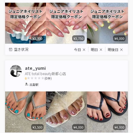
Star
Stars
Stars
Stars
Stars
¥3,300
¥3,750
¥4,000
空き状況
今日
×
明日
×
明後日
×
ate_yumi
ATE total beauty新都心店
0
(
0
件)
1
2
3
4
5
古島駅
Star
Stars
Stars
Stars
Stars
¥3,500
¥4,000
¥4,000