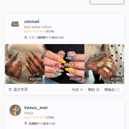
simnail
Nail atelier nahun
4.8
(
45
件)
1
2
3
4
5
てだこ浦西駅
から徒歩15分
Star
Stars
Stars
Stars
Stars
¥15,500
¥11,000
¥5,000
空き状況
今日
×
明日
◎
明後日
◯
Venus_mei
Venus
4.8
(
79
件)
1
2
3
4
5
旭橋駅
から徒歩13分
Star
Stars
Stars
Stars
Stars