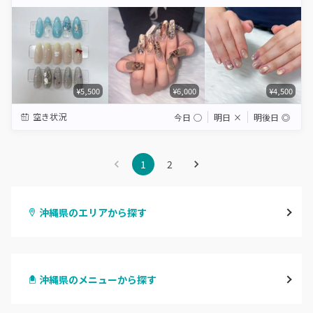
Star
Stars
Stars
Stars
Stars
¥5,500
¥6,000
¥4,500
空き状況
今日
◯
明日
×
明後日
◎
1
2
沖縄県のエリアから探す
那覇・浦添
沖縄県のメニューから探す
沖縄・うるま・宜野湾
ハンドジェル