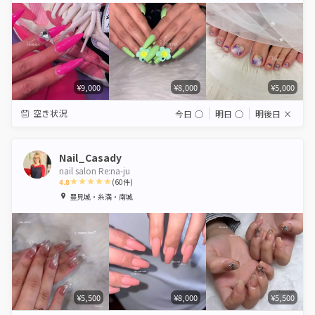
¥9,000
¥8,000
¥5,000
空き状況
今日
◯
明日
◯
明後日
×
Nail_Casady
nail salon Re:na-ju
4.8
(
60
件)
1
2
3
4
5
豊見城・糸満・南城
Star
Stars
Stars
Stars
Stars
¥5,500
¥8,000
¥5,500