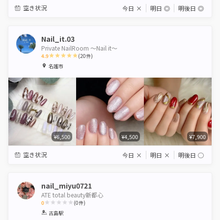
空き状況
今日
×
明日
◎
明後日
◎
Nail_it.03
Private NailRoom 〜Nail it〜
4.9
(
20
件)
1
2
3
4
5
名護市
Star
Stars
Stars
Stars
Stars
¥6,500
¥4,500
¥7,900
空き状況
今日
×
明日
×
明後日
◯
nail_miyu0721
ATE total beauty新都心
0
(
0
件)
1
2
3
4
5
古島駅