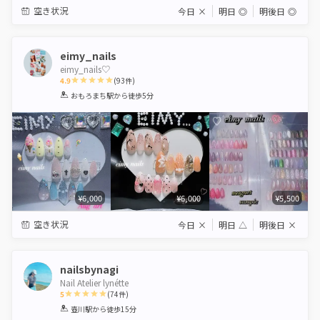
空き状況
今日
×
明日
◎
明後日
◎
eimy_nails
eimy_nails♡
4.9
(
93
件)
1
2
3
4
5
おもろまち駅
から徒歩5分
Star
Stars
Stars
Stars
Stars
¥6,000
¥6,000
¥5,500
空き状況
今日
×
明日
△
明後日
×
nailsbynagi
Nail Atelier lynétte
5
(
74
件)
1
2
3
4
5
壺川駅
から徒歩15分