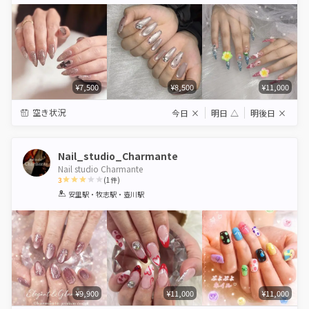
Star
Stars
Stars
Stars
Stars
¥7,500
¥8,500
¥11,000
空き状況
今日
×
明日
△
明後日
×
Nail_studio_Charmante
Nail studio Charmante
3
(
1
件)
1
2
3
4
5
安里駅・牧志駅・壺川駅
Star
Stars
Stars
Stars
Stars
¥9,900
¥11,000
¥11,000