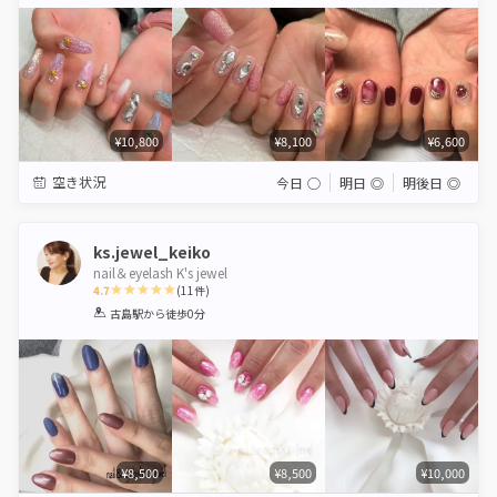
Star
Stars
Stars
Stars
Stars
¥10,800
¥8,100
¥6,600
空き状況
今日
◯
明日
◎
明後日
◎
ks.jewel_keiko
nail＆eyelash K's jewel
4.7
(
11
件)
1
2
3
4
5
古島駅
から徒歩0分
Star
Stars
Stars
Stars
Stars
¥8,500
¥8,500
¥10,000