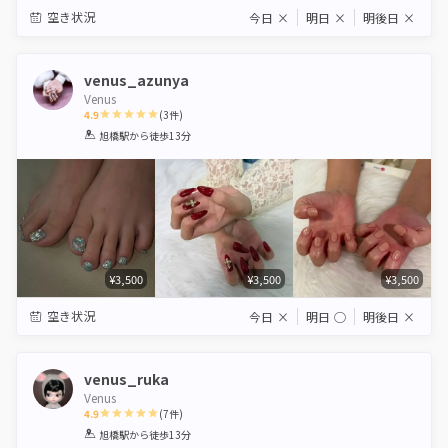
空き状況
今日
×
明日
×
明後日
×
venus_azunya
Venus
4.9
(
3
件)
1
2
3
4
5
旭橋駅
から徒歩13分
Star
Stars
Stars
Stars
Stars
¥3,500
¥3,500
¥3,500
空き状況
今日
×
明日
◯
明後日
×
venus_ruka
Venus
4.9
(
7
件)
1
2
3
4
5
旭橋駅
から徒歩13分