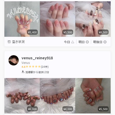
¥5,400
¥5,500
¥8,500
空き状況
今日
△
明日
◎
明後日
◎
venus_reiney918
Venus
4.8
(
14
件)
1
2
3
4
5
旭橋駅
から徒歩13分
Star
Stars
Stars
Stars
Stars
¥6,000
¥4,000
¥5,500