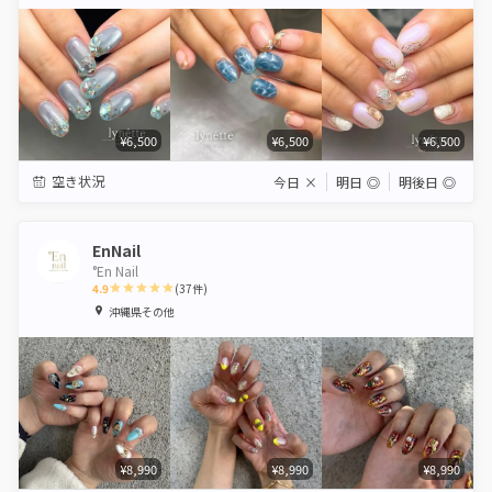
Star
Stars
Stars
Stars
Stars
¥6,500
¥6,500
¥6,500
空き状況
今日
×
明日
◎
明後日
◎
EnNail
°En Nail
4.9
(
37
件)
1
2
3
4
5
沖縄県その他
Star
Stars
Stars
Stars
Stars
¥8,990
¥8,990
¥8,990