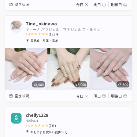
空き状況
今日
×
明日
◯
明後日
◎
Tina_okinawa
ティーナ パラジェル マオジェル フィルイン
4.6
(
121
件)
1
2
3
4
5
豊見城・糸満・南城
Star
Stars
Stars
Stars
Stars
¥8,000
¥5,000
¥5,500
空き状況
今日
×
明日
◎
明後日
◎
chelly1228
Nails4u
4.9
(
7
件)
1
2
3
4
5
おもろまち駅
から徒歩59分