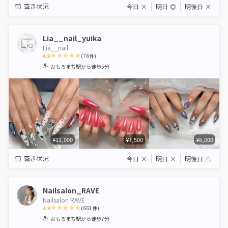
空き状況
今日
×
明日
◎
明後日
×
Lia__nail_yuika
Lia__nail
4.9
(
76
件)
1
2
3
4
5
おもろまち駅
から徒歩5分
Star
Stars
Stars
Stars
Stars
¥11,000
¥7,500
¥8,000
空き状況
今日
×
明日
×
明後日
△
Nailsalon_RAVE
Nailsalon RAVE
4.9
(
661
件)
1
2
3
4
5
おもろまち駅
から徒歩7分
Star
Stars
Stars
Stars
Stars