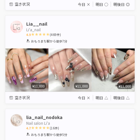
空き状況
今日
×
明日
◯
明後日
◎
Lia__nail
Li'a_nail
4.9
(
469
件)
1
2
3
4
5
おもろまち駅
から徒歩7分
Star
Stars
Stars
Stars
Stars
¥11,000
¥11,000
¥11,000
空き状況
今日
×
明日
△
明後日
△
lia_nail_nodoka
Nail salon Li'a
4.7
(
16
件)
1
2
3
4
5
おもろまち駅
から徒歩5分