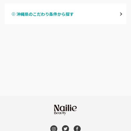
名護市
沖縄県のこだわり条件から探す
ハンドスカルプ
パラジェル
豊見城・糸満・南城
ハンドケアカラー
フィルイン
沖縄県その他
フット
持ち込み OK
オフのみ
やり放題 あり
初回オフ 無料
DVD観賞