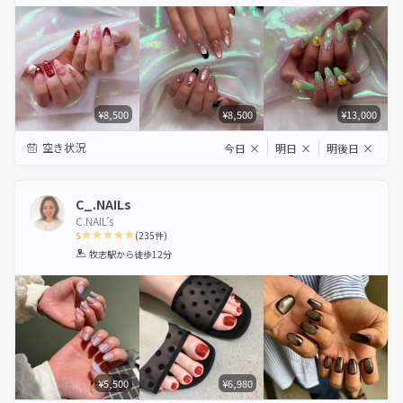
Star
Stars
Stars
Stars
Stars
¥8,500
¥8,500
¥13,000
空き状況
今日
×
明日
×
明後日
×
C_.NAILs
C.NAIL’s
5
(
235
件)
1
2
3
4
5
牧志駅
から徒歩12分
Star
Stars
Stars
Stars
Stars
¥5,500
¥6,980