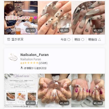
¥8,900
¥8,900
¥8,900
空き状況
今日
◯
明日
◯
明後日
△
Nailsalon_Furan
Nailsalon Furan
4.9
(
156
件)
1
2
3
4
5
赤嶺駅
から徒歩20分
Star
Stars
Stars
Stars
Stars
¥5,000
¥5,000
¥6,000