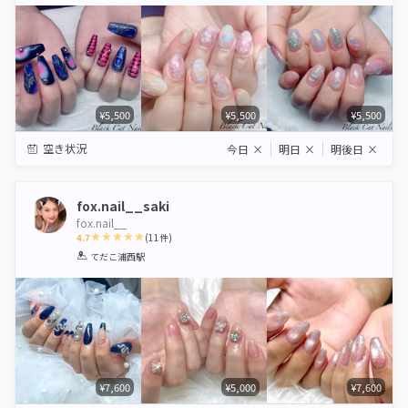
Star
Stars
Stars
Stars
Stars
¥5,500
¥5,500
¥5,500
空き状況
今日
×
明日
×
明後日
×
fox.nail__saki
fox.nail__
4.7
(
11
件)
1
2
3
4
5
てだこ浦西駅
Star
Stars
Stars
Stars
Stars
¥7,600
¥5,000
¥7,600