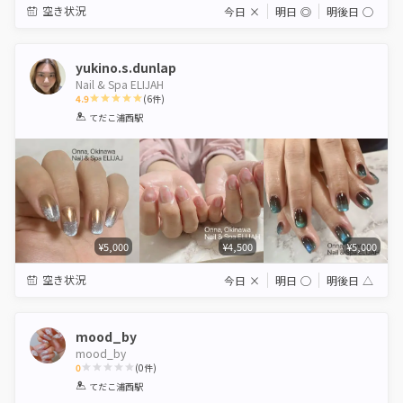
空き状況
今日
×
明日
◎
明後日
◯
yukino.s.dunlap
Nail & Spa ELIJAH
4.9
(
6
件)
1
2
3
4
5
てだこ浦西駅
Star
Stars
Stars
Stars
Stars
¥5,000
¥4,500
¥5,000
空き状況
今日
×
明日
◯
明後日
△
mood_by
mood_by
0
(
0
件)
1
2
3
4
5
てだこ浦西駅
Star
Stars
Stars
Stars
Stars