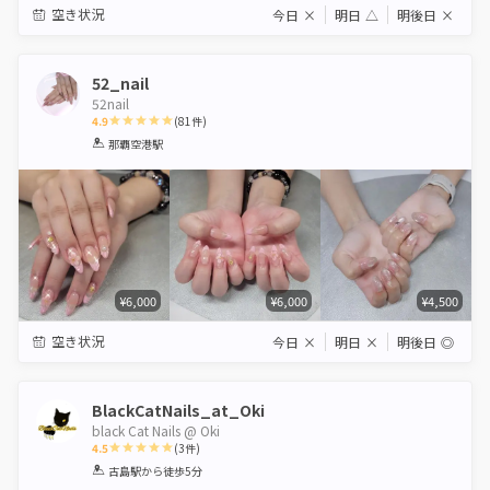
空き状況
今日
×
明日
△
明後日
×
52_nail
52nail
4.9
(
81
件)
1
2
3
4
5
那覇空港駅
Star
Stars
Stars
Stars
Stars
¥6,000
¥6,000
¥4,500
空き状況
今日
×
明日
×
明後日
◎
BlackCatNails_at_Oki
black Cat Nails @ Oki
4.5
(
3
件)
1
2
3
4
5
古島駅
から徒歩5分