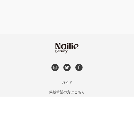
持ち込み OK
オフのみ
やり放題 あり
初回オフ 無料
DVD観賞
メンズOK
ガイド
掲載希望の方はこちら
出張OK
利用規約
お問い合わせ
子連れOK
特定商取引法に基づく表記
プライバシーポリシー