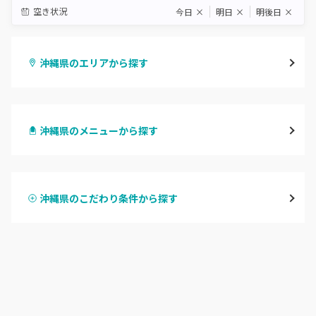
空き状況
今日
×
明日
×
明後日
×
沖縄県のエリアから探す
那覇・浦添
沖縄県のメニューから探す
沖縄・うるま・宜野湾
ハンドジェル
名護市
沖縄県のこだわり条件から探す
ハンドスカルプ
パラジェル
豊見城・糸満・南城
ハンドケアカラー
フィルイン
沖縄県その他
フット