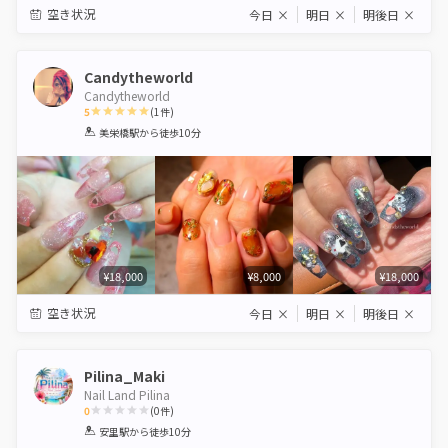
空き状況
今日
×
明日
×
明後日
×
Candytheworld
Candytheworld
5
(
1
件)
1
2
3
4
5
美栄橋駅
から徒歩10分
Star
Stars
Stars
Stars
Stars
¥18,000
¥8,000
¥18,000
空き状況
今日
×
明日
×
明後日
×
Pilina_Maki
Nail Land Pilina
0
(
0
件)
1
2
3
4
5
安里駅
から徒歩10分