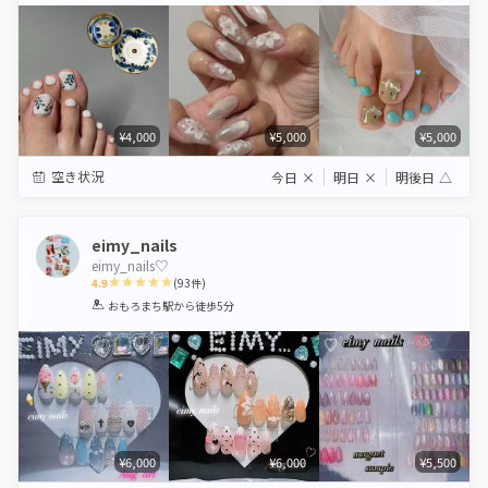
¥4,000
¥5,000
¥5,000
空き状況
今日
×
明日
×
明後日
△
eimy_nails
eimy_nails♡
4.9
(
93
件)
1
2
3
4
5
おもろまち駅
から徒歩5分
Star
Stars
Stars
Stars
Stars
¥6,000
¥6,000
¥5,500