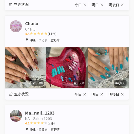
空き状況
今日
×
明日
×
明後日
×
Chailu
Chailu
4.5
(
14
件)
1
2
3
4
5
沖縄・うるま・宜野湾
Star
Stars
Stars
Stars
Stars
¥9,500
¥6,500
¥4,000
空き状況
今日
×
明日
×
明後日
×
Ma_nail_1203
NAIL Salon 1203
4.2
(
2
件)
1
2
3
4
5
沖縄・うるま・宜野湾