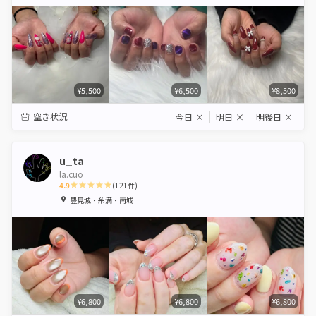
Star
Stars
Stars
Stars
Stars
¥5,500
¥6,500
¥8,500
空き状況
今日
×
明日
×
明後日
×
u_ta
la.cuo
4.9
(
121
件)
1
2
3
4
5
豊見城・糸満・南城
Star
Stars
Stars
Stars
Stars
¥6,800
¥6,800
¥6,800