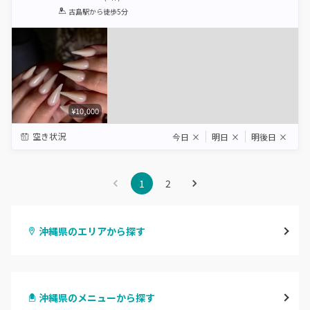
1
2
3
4
5
古島駅
から徒歩5分
Star
Stars
Stars
Stars
Stars
¥10,000
空き状況
今日
×
明日
×
明後日
×
1
2
沖縄県のエリアから探す
那覇・浦添
沖縄県のメニューから探す
沖縄・うるま・宜野湾