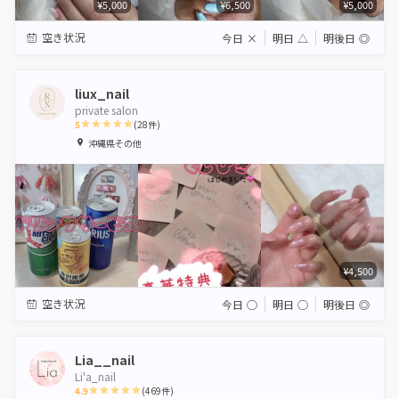
¥5,000
¥6,500
¥5,000
空き状況
今日
×
明日
△
明後日
◎
liux_nail
private salon
5
(
28
件)
1
2
3
4
5
沖縄県その他
Star
Stars
Stars
Stars
Stars
¥4,500
空き状況
今日
◯
明日
◯
明後日
◎
Lia__nail
Li'a_nail
4.9
(
469
件)