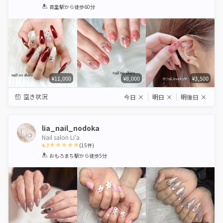
1
2
3
4
5
首里駅
から徒歩60分
Star
Stars
Stars
Stars
Stars
¥11,000
¥8,000
¥3,500
空き状況
今日
×
明日
×
明後日
×
lia_nail_nodoka
Nail salon Li'a
4.7
(
15
件)
1
2
3
4
5
おもろまち駅
から徒歩5分
Star
Stars
Stars
Stars
Stars