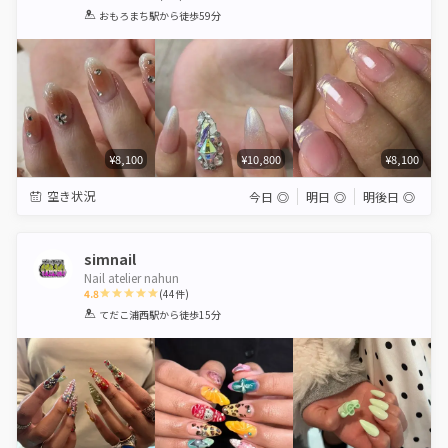
1
2
3
4
5
おもろまち駅
から徒歩59分
Star
Stars
Stars
Stars
Stars
¥8,100
¥10,800
¥8,100
空き状況
今日
◎
明日
◎
明後日
◎
simnail
Nail atelier nahun
4.8
(
44
件)
1
2
3
4
5
てだこ浦西駅
から徒歩15分
Star
Stars
Stars
Stars
Stars