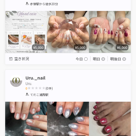
1
2
3
4
5
赤嶺駅
から徒歩20分
Star
Stars
Stars
Stars
Stars
¥5,000
¥5,000
¥6,000
空き状況
今日
◯
明日
◎
明後日
◎
Uru._nail
Uru.
0
(
0
件)
1
2
3
4
5
てだこ浦西駅
Star
Stars
Stars
Stars
Stars