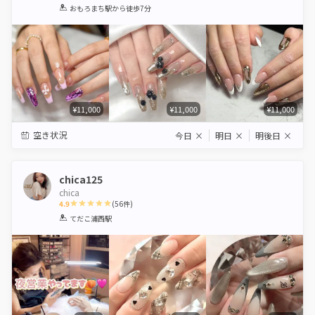
1
2
3
4
5
おもろまち駅
から徒歩7分
Star
Stars
Stars
Stars
Stars
¥11,000
¥11,000
¥11,000
空き状況
今日
×
明日
×
明後日
×
chica125
chica
4.9
(
56
件)
1
2
3
4
5
てだこ浦西駅
Star
Stars
Stars
Stars
Stars