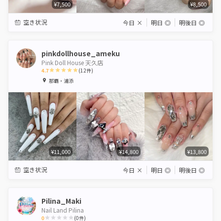
¥7,500
¥8,500
空き状況
今日
×
明日
◎
明後日
◎
pinkdollhouse_ameku
Pink Doll House 天久店
4.7
(
12
件)
1
2
3
4
5
那覇・浦添
Star
Stars
Stars
Stars
Stars
¥11,000
¥14,800
¥13,800
空き状況
今日
×
明日
◎
明後日
◎
Pilina_Maki
Nail Land Pilina
0
(
0
件)