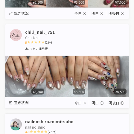
¥6,500
¥6,500
¥7,000
空き状況
今日
×
明日
×
明後日
×
chili_nail_751
Chili Nail
5
(
1
件)
1
2
3
4
5
てだこ浦西駅
Star
Stars
Stars
Stars
Stars
¥8,500
¥8,500
¥8,500
空き状況
今日
×
明日
◯
明後日
◎
nailnoshiro.mimitsubo
nail no shiro
4.9
(
73
件)