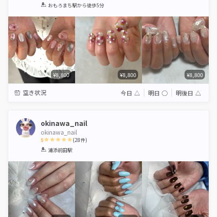
1
2
3
4
5
おもろまち駅
から徒歩5分
Star
Stars
Stars
Stars
Stars
¥8,800
¥8,800
¥8,800
空き状況
今日
△
明日
◯
明後日
△
okinawa_nail
okinawa_nail
5
(
28
件)
1
2
3
4
5
浦添前田駅
Star
Stars
Stars
Stars
Stars