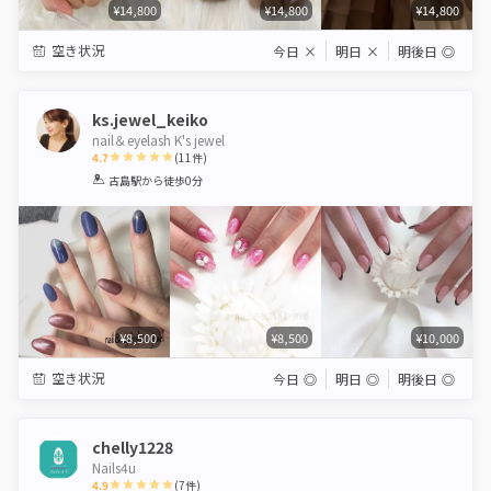
¥14,800
¥14,800
¥14,800
空き状況
今日
×
明日
×
明後日
◎
ks.jewel_keiko
nail＆eyelash K's jewel
4.7
(
11
件)
1
2
3
4
5
古島駅
から徒歩0分
Star
Stars
Stars
Stars
Stars
¥8,500
¥8,500
¥10,000
空き状況
今日
◎
明日
◎
明後日
◎
chelly1228
Nails4u
4.9
(
7
件)