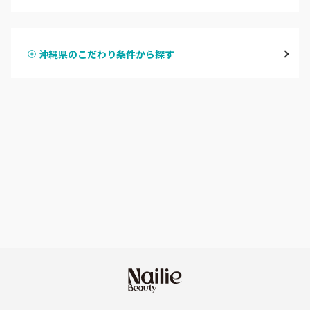
ハンドジェル
名護市
沖縄県のこだわり条件から探す
ハンドスカルプ
パラジェル
豊見城・糸満・南城
ハンドケアカラー
フィルイン
沖縄県その他
フット
持ち込み OK
オフのみ
やり放題 あり
初回オフ 無料