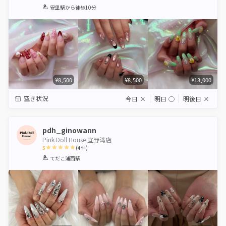
1
2
3
4
5
安里駅
から徒歩10分
Star
Stars
Stars
Stars
Stars
¥8,500
¥8,500
¥13,000
空き状況
今日
×
明日
◯
明後日
×
pdh_ginowann
Pink Doll House 宜野湾店
5
(
4
件)
1
2
3
4
5
てだこ浦西駅
Star
Stars
Stars
Stars
Stars