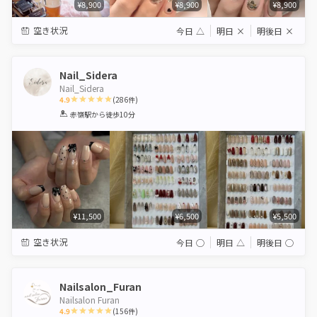
¥8,900
¥8,900
¥8,900
空き状況
今日
△
明日
×
明後日
×
Nail_Sidera
Nail_Sidera
4.9
(
286
件)
1
2
3
4
5
赤嶺駅
から徒歩10分
Star
Stars
Stars
Stars
Stars
¥11,500
¥6,500
¥5,500
空き状況
今日
◯
明日
△
明後日
◯
Nailsalon_Furan
Nailsalon Furan
4.9
(
156
件)