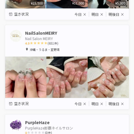
¥15,500
¥11,000
¥5,000
空き状況
今日
×
明日
×
明後日
×
NailSalonMEIRY
Nail Salon MEIRY
4.9
(
651
件)
1
2
3
4
5
沖縄・うるま・宜野湾
Star
Stars
Stars
Stars
Stars
空き状況
今日
×
明日
×
明後日
×
PurpleHaze
PurpleHaze那覇ネイルサロン
0
(
0
件)