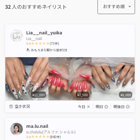
32
人のおすすめ
ネイリスト
おすすめ順
Lia__nail_yuika
Lia__nail
4.9
(
75
件)
1
2
3
4
5
おもろまち駅
から徒歩5分
Star
Stars
Stars
Stars
Stars
¥11,000
¥7,500
¥8,000
空き状況
今日
×
明日
◎
明後日
◎
ma.lu.nail
α.chalulu(アルファ.シャルル)
4.9
(
860
件)