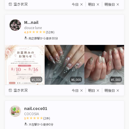
空き状況
今日
×
明日
×
明後日
×
M...nail
douce lune
4.9
(
52
件)
1
2
3
4
5
向之原駅
から徒歩30分
Star
Stars
Stars
Stars
Stars
¥5,000
¥6,000
¥5,000
空き状況
今日
×
明日
×
明後日
×
nail.coco01
COCOSIA
5
(
2
件)
1
2
3
4
5
大在駅
から徒歩0分