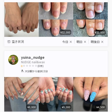
Star
Stars
Stars
Stars
Stars
¥32,000
¥32,000
空き状況
今日
×
明日
×
明後日
×
yuina_nudge
NUDGE nail&wax
0
(
0
件)
1
2
3
4
5
大分駅
から徒歩15分
Star
Stars
Stars
Stars
Stars
¥9,000
¥9,000
¥4,500