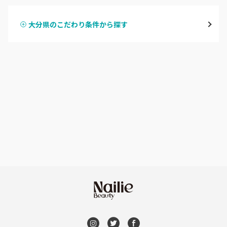
国東・豊後高田・杵築
大分県のこだわり条件から探す
ハンドスカルプ
パラジェル
中津・宇佐・日田
ハンドケアカラー
フィルイン
佐伯
フット
持ち込み OK
オフのみ
やり放題 あり
初回オフ 無料
DVD観賞