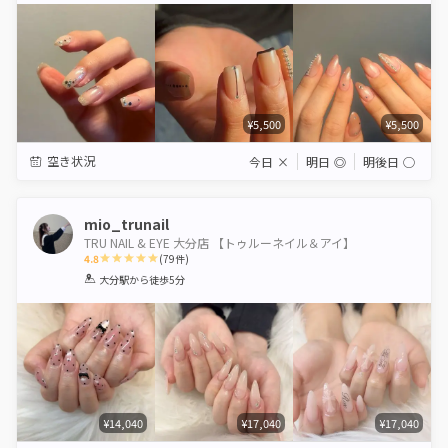
¥5,500
¥5,500
空き状況
今日
×
明日
◎
明後日
◯
mio_trunail
TRU NAIL & EYE 大分店 【トゥルーネイル＆アイ】
4.8
(
79
件)
1
2
3
4
5
大分駅
から徒歩5分
Star
Stars
Stars
Stars
Stars
¥14,040
¥17,040
¥17,040