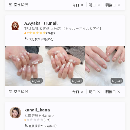
空き状況
今日
×
明日
×
明後日
×
A.Ayaka_trunail
TRU NAIL & EYE 大分店 【トゥルーネイル＆アイ】
4.7
(
26
件)
1
2
3
4
5
大分駅
から徒歩5分
Star
Stars
Stars
Stars
Stars
¥8,540
¥8,540
¥8,540
空き状況
今日
×
明日
×
明後日
×
kanail_kana
女性専用👩-kanail-
0
(
0
件)
1
2
3
4
5
豊後荻駅
から徒歩0分