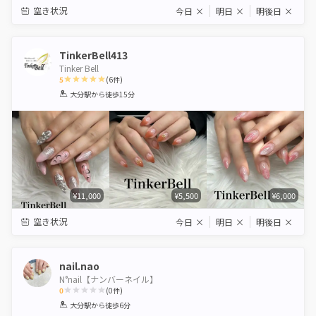
空き状況
今日
×
明日
×
明後日
×
TinkerBell413
Tinker Bell
5
(
6
件)
1
2
3
4
5
大分駅
から徒歩15分
Star
Stars
Stars
Stars
Stars
¥11,000
¥5,500
¥6,000
空き状況
今日
×
明日
×
明後日
×
nail.nao
N°nail【ナンバーネイル】
0
(
0
件)
1
2
3
4
5
大分駅
から徒歩6分