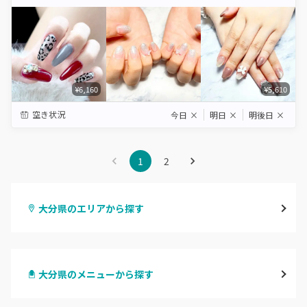
Star
Stars
Stars
Stars
Stars
¥6,160
¥5,610
空き状況
今日
×
明日
×
明後日
×
1
2
大分県のエリアから探す
大分・竹田・臼杵
大分県のメニューから探す
別府・由布
ハンドジェル