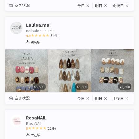
空き状況
今日
×
明日
×
明後日
×
Laulea.mai
nailsalon Laule'a
4.9
(
51
件)
1
2
3
4
5
鶴崎駅
Star
Stars
Stars
Stars
Stars
¥5,500
¥5,500
¥5,500
空き状況
今日
×
明日
×
明後日
×
RosaNAIL
RosaNAIL
5
(
22
件)
1
2
3
4
5
大在駅