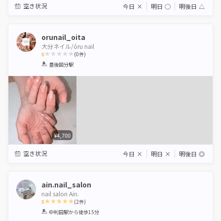
空き状況
今日
×
明日
◯
明後日
△
orunail_oita
大分ネイル/óru nail
0
(
0
件)
1
2
3
4
5
豊後国分駅
Star
Stars
Stars
Stars
Stars
¥4,700
空き状況
今日
×
明日
×
明後日
◎
ain.nail_salon
nail salon Ain.
5
(
2
件)
1
2
3
4
5
中判田駅
から徒歩15分
Star
Stars
Stars
Stars
Stars