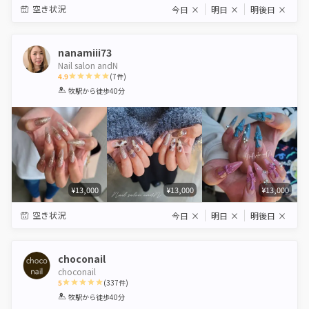
空き状況
今日
×
明日
×
明後日
×
nanamiii73
Nail salon andN
4.9
(
7
件)
1
2
3
4
5
牧駅
から徒歩40分
Star
Stars
Stars
Stars
Stars
¥13,000
¥13,000
¥13,000
空き状況
今日
×
明日
×
明後日
×
choconail
choconail
5
(
337
件)
1
2
3
4
5
牧駅
から徒歩40分