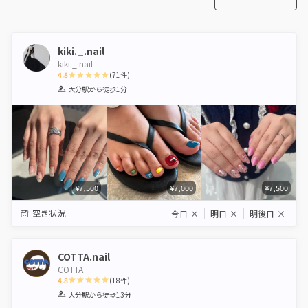
kiki._.nail
kiki._.nail
4.8
(
71
件)
1
2
3
4
5
大分駅
から徒歩1分
Star
Stars
Stars
Stars
Stars
¥7,500
¥7,000
¥7,500
空き状況
今日
×
明日
×
明後日
×
COTTA.nail
COTTA
4.8
(
18
件)
1
2
3
4
5
大分駅
から徒歩13分
Star
Stars
Stars
Stars
Stars