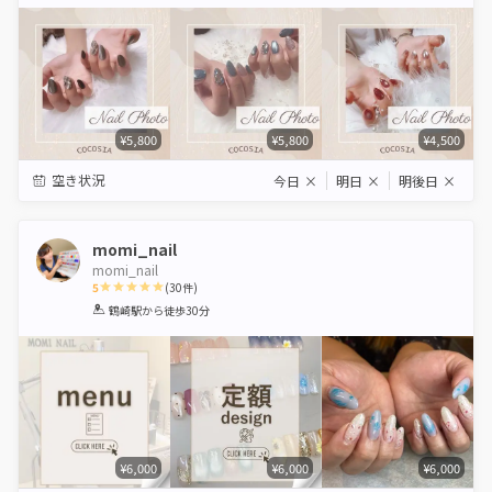
Star
Stars
Stars
Stars
Stars
¥5,800
¥5,800
¥4,500
空き状況
今日
×
明日
×
明後日
×
momi_nail
momi_nail
5
(
30
件)
1
2
3
4
5
鶴崎駅
から徒歩30分
Star
Stars
Stars
Stars
Stars
¥6,000
¥6,000
¥6,000