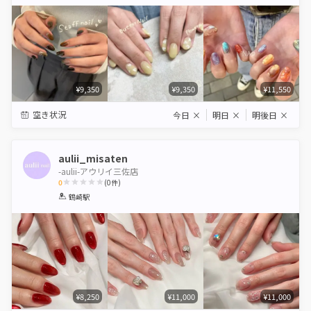
Star
Stars
Stars
Stars
Stars
¥9,350
¥9,350
¥11,550
空き状況
今日
×
明日
×
明後日
×
aulii_misaten
-aulii-アウリイ三佐店
0
(
0
件)
1
2
3
4
5
鶴崎駅
Star
Stars
Stars
Stars
Stars
¥8,250
¥11,000
¥11,000