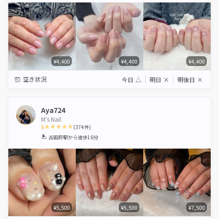
¥4,400
¥4,400
¥4,400
空き状況
今日
△
明日
×
明後日
×
Aya724
M's Nail
5
(
374
件)
1
2
3
4
5
古国府駅
から徒歩16分
Star
Stars
Stars
Stars
Stars
¥5,500
¥5,500
¥7,500