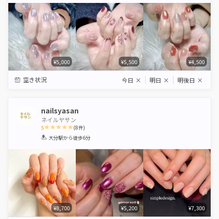
Star
Stars
Stars
Stars
Stars
¥5,000
¥5,500
¥4,500
空き状況
今日
×
明日
×
明後日
×
nailsyasan
ネイルヤサン
5
(
8
件)
1
2
3
4
5
大分駅
から徒歩6分
Star
Stars
Stars
Stars
Stars
¥8,700
¥5,200
¥7,300