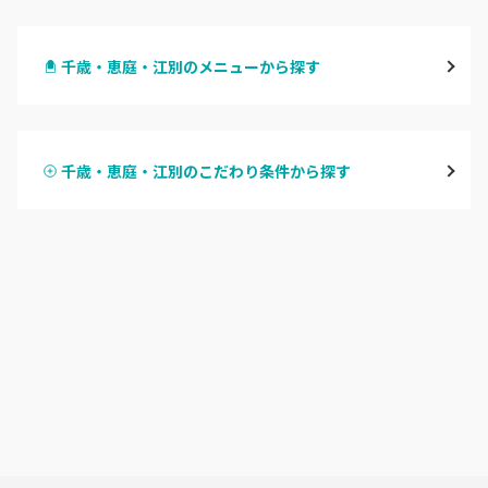
札幌駅周辺
千歳・恵庭・江別のメニューから探す
北区・東区
ハンドジェル
大通
千歳・恵庭・江別のこだわり条件から探す
ハンドスカルプ
パラジェル
豊平区・南区
ハンドケアカラー
フィルイン
西区・手稲区・小樽市
フット
持ち込み OK
円山周辺
オフのみ
やり放題 あり
白石区・厚別区・清田区