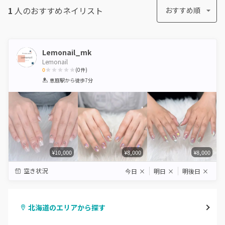
1
人のおすすめ
ネイリスト
おすすめ順
Lemonail_mk
Lemonail
0
(
0
件)
1
2
3
4
5
恵庭駅
から徒歩7分
Star
Stars
Stars
Stars
Stars
¥10,000
¥8,000
¥8,000
空き状況
今日
×
明日
×
明後日
×
北海道のエリアから探す