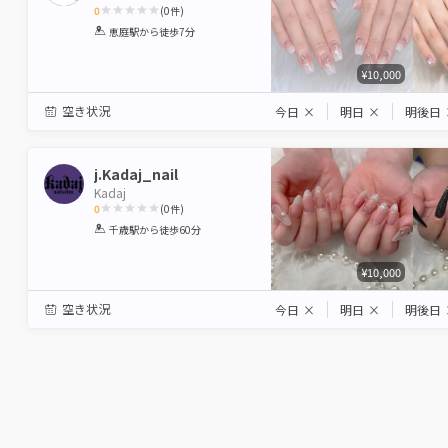
0
(
0
件)
1
2
3
4
5
恵庭駅
から徒歩7分
Star
Stars
Stars
Stars
Stars
¥10,000
空き状況
今日
×
明日
×
明後日
j.Kadaj_nail
Kadaj
0
(
0
件)
1
2
3
4
5
千歳駅
から徒歩60分
Star
Stars
Stars
Stars
Stars
¥10,000
空き状況
今日
×
明日
×
明後日