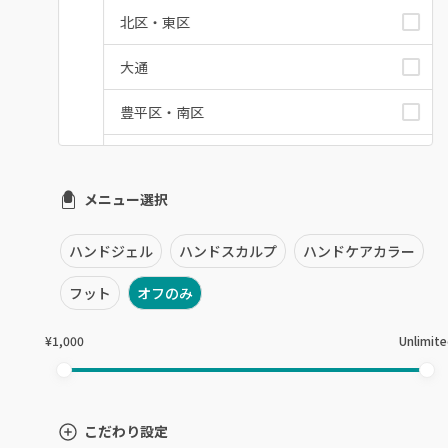
北区・東区
大通
豊平区・南区
西区・手稲区・小樽市
メニュー選択
円山周辺
白石区・厚別区・清田区
ハンドジェル
ハンドスカルプ
ハンドケアカラー
すすきの・市電沿線
フット
オフのみ
函館
¥1,000
Unlimit
千歳・恵庭・江別
室蘭・登別・苫小牧
こだわり設定