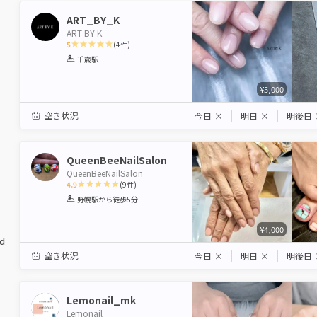
ART_BY_K
ART BY K
5
(
4
件)
1
2
3
4
5
千歳駅
Star
Stars
Stars
Stars
Stars
¥5,000
空き状況
今日
×
明日
×
明後日
QueenBeeNailSalon
QueenBeeNailSalon
4.9
(
9
件)
1
2
3
4
5
野幌駅
から徒歩5分
Star
Stars
Stars
Stars
Stars
¥4,000
ed
空き状況
今日
×
明日
×
明後日
Lemonail_mk
Lemonail