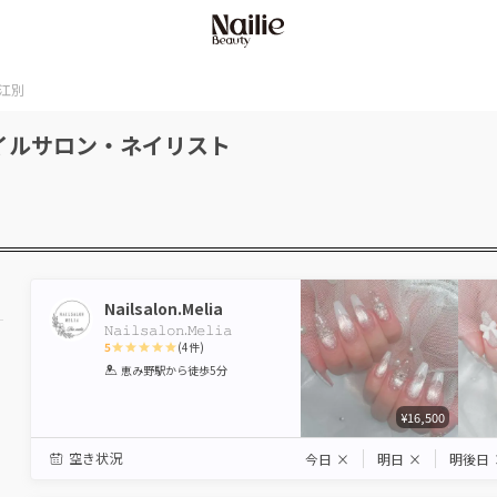
江別
イルサロン・ネイリスト
Nailsalon.Melia
𝙽𝚊𝚒𝚕𝚜𝚊𝚕𝚘𝚗.𝙼𝚎𝚕𝚒𝚊
5
(
4
件)
1
2
3
4
5
恵み野駅
から徒歩5分
Star
Stars
Stars
Stars
Stars
¥16,500
空き状況
今日
×
明日
×
明後日