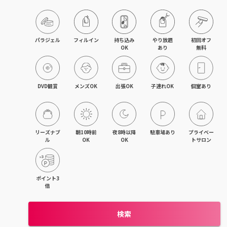
旭川・滝川
網走・北見
パラジェル
フィルイン
持ち込み

やり放題

初回オフ

OK
あり
無料
釧路・根室
帯広・十勝
DVD観賞
メンズOK
出張OK
子連れOK
個室あり
北海道その他
リーズナブ
朝10時前
夜8時以降
駐車場あり
プライベー
ル
OK
OK
トサロン
ポイント3
倍
検索