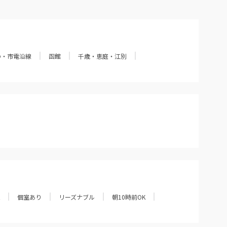
の・市電沿線
函館
千歳・恵庭・江別
個室あり
リーズナブル
朝10時前OK