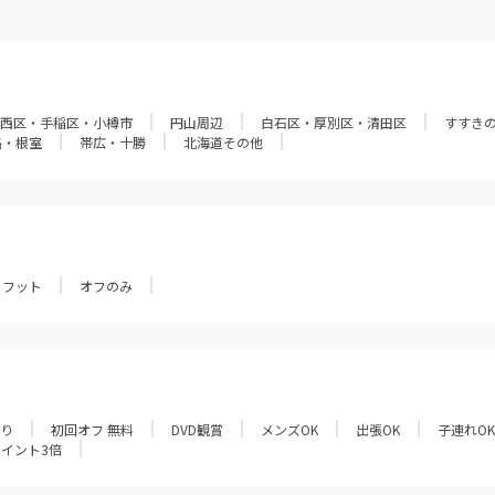
西区・手稲区・小樽市
円山周辺
白石区・厚別区・清田区
すすき
路・根室
帯広・十勝
北海道その他
フット
オフのみ
あり
初回オフ 無料
DVD観賞
メンズOK
出張OK
子連れOK
ポイント3倍