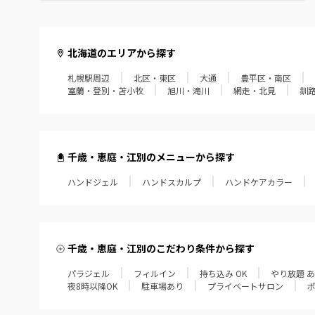
北海道のエリアから探す
札幌駅周辺
北区・東区
大通
豊平区・南区
室蘭・登別・苫小牧
旭川・滝川
網走・北見
釧
千歳・恵庭・江別のメニューから探す
ハンドジェル
ハンドスカルプ
ハンドケアカラー
千歳・恵庭・江別のこだわり条件から探す
パラジェル
フィルイン
持ち込み OK
やり放題 
夜8時以降OK
駐車場あり
プライベートサロン