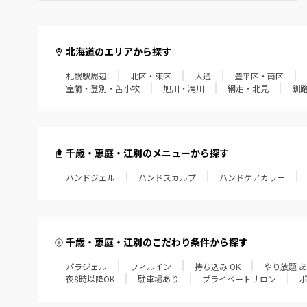
北海道のエリアから探す
札幌駅周辺
北区・東区
大通
豊平区・南区
室蘭・登別・苫小牧
旭川・滝川
網走・北見
釧
千歳・恵庭・江別のメニューから探す
ハンドジェル
ハンドスカルプ
ハンドケアカラー
千歳・恵庭・江別のこだわり条件から探す
パラジェル
フィルイン
持ち込み OK
やり放題 
夜8時以降OK
駐車場あり
プライベートサロン