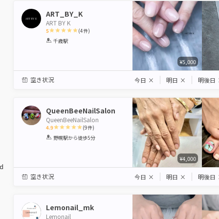
ART_BY_K
ART BY K
5
(
4
件)
1
2
3
4
5
千歳駅
Star
Stars
Stars
Stars
Stars
¥5,000
空き状況
今日
×
明日
×
明後日
QueenBeeNailSalon
QueenBeeNailSalon
4.9
(
9
件)
1
2
3
4
5
野幌駅
から徒歩5分
Star
Stars
Stars
Stars
Stars
¥4,000
ed
空き状況
今日
×
明日
×
明後日
Lemonail_mk
Lemonail