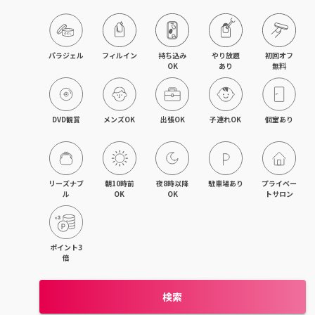
旭川・滝川
網走・北見
パラジェル
フィルイン
持ち込み

やり放題

初回オフ

OK
あり
無料
釧路・根室
帯広・十勝
DVD観賞
メンズOK
出張OK
子連れOK
個室あり
北海道その他
リーズナブ
朝10時前
夜8時以降
駐車場あり
プライベー
ル
OK
OK
トサロン
ポイント3
倍
検索