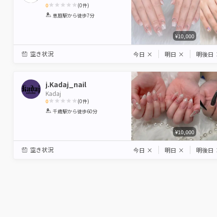
0
(
0
件)
1
2
3
4
5
恵庭駅
から徒歩7分
Star
Stars
Stars
Stars
Stars
¥10,000
空き状況
今日
×
明日
×
明後日
j.Kadaj_nail
Kadaj
0
(
0
件)
1
2
3
4
5
千歳駅
から徒歩60分
Star
Stars
Stars
Stars
Stars
¥10,000
空き状況
今日
×
明日
×
明後日