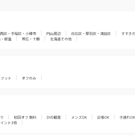
西区・手稲区・小樽市
円山周辺
白石区・厚別区・清田区
すすき
路・根室
帯広・十勝
北海道その他
フット
オフのみ
あり
初回オフ 無料
DVD観賞
メンズOK
出張OK
子連れOK
ポイント3倍