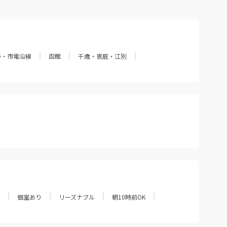
の・市電沿線
函館
千歳・恵庭・江別
個室あり
リーズナブル
朝10時前OK