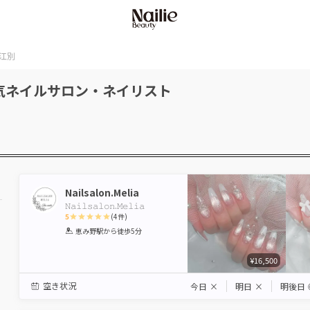
江別
気ネイルサロン・ネイリスト
Nailsalon.Melia
𝙽𝚊𝚒𝚕𝚜𝚊𝚕𝚘𝚗.𝙼𝚎𝚕𝚒𝚊
5
(
4
件)
1
2
3
4
5
恵み野駅
から徒歩5分
Star
Stars
Stars
Stars
Stars
¥16,500
空き状況
今日
×
明日
×
明後日