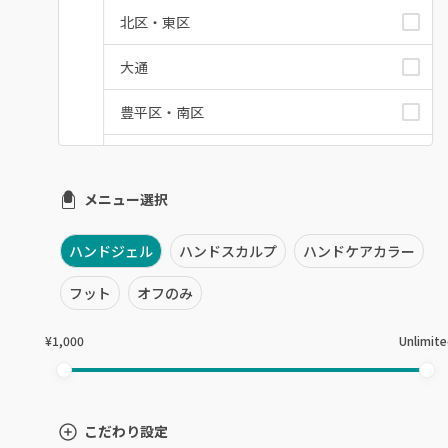
北区・東区
大通
豊平区・南区
西区・手稲区・小樽市
メニュー選択
円山周辺
白石区・厚別区・清田区
ハンドジェル
ハンドスカルプ
ハンドケアカラー
すすきの・市電沿線
フット
オフのみ
函館
¥1,000
Unlimit
千歳・恵庭・江別
室蘭・登別・苫小牧
こだわり設定