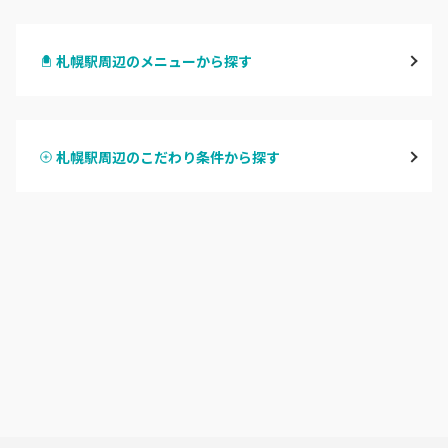
札幌駅周辺
札幌駅周辺のメニューから探す
北区・東区
ハンドジェル
大通
札幌駅周辺のこだわり条件から探す
ハンドスカルプ
パラジェル
豊平区・南区
ハンドケアカラー
フィルイン
西区・手稲区・小樽市
フット
持ち込み OK
円山周辺
オフのみ
やり放題 あり
白石区・厚別区・清田区