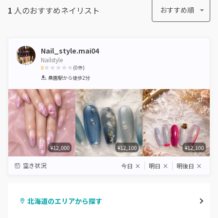
1
人のおすすめ
ネイリスト
おすすめ順
Nail_style.mai04
Nailstyle
0
(
0
件)
1
2
3
4
5
桑園駅
から徒歩2分
Star
Stars
Stars
Stars
Stars
¥12,000
¥12,100
¥12,100
空き状況
今日
×
明日
×
明後日
×
北海道のエリアから探す