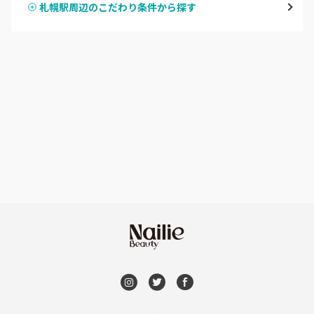
札幌駅周辺のこだわり条件から探す
ハンドスカルプ
パラジェル
豊平区・南区
ハンドケアカラー
フィルイン
西区・手稲区・小樽市
フット
持ち込み OK
円山周辺
オフのみ
やり放題 あり
白石区・厚別区・清田区
初回オフ 無料
すすきの・市電沿線
DVD観賞
函館