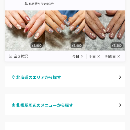
1
2
3
4
5
札幌駅
から徒歩3分
Star
Stars
Stars
Stars
Stars
¥8,900
¥8,900
¥8,300
空き状況
今日
×
明日
×
明後日
×
北海道のエリアから探す
札幌駅周辺
札幌駅周辺のメニューから探す
北区・東区
ハンドジェル
大通