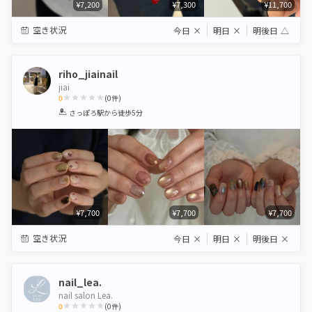
¥7,200
¥7,300
¥11,700
空き状況
今日
×
明日
×
明後日
△
riho_jiainail
jiai
0
(
0
件)
1
2
3
4
5
さっぽろ駅
から徒歩5分
Star
Stars
Stars
Stars
Stars
¥7,700
¥7,700
¥7,700
空き状況
今日
×
明日
×
明後日
×
nail_lea.
nail salon Lea.
0
(
0
件)