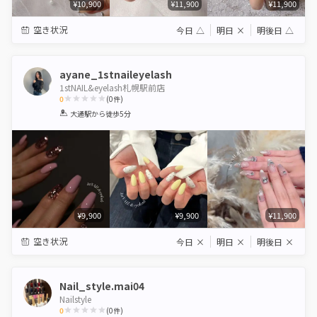
¥10,900
¥11,900
¥11,900
空き状況
今日
△
明日
×
明後日
△
ayane_1stnaileyelash
1stNAIL&eyelash札幌駅前店
0
(
0
件)
1
2
3
4
5
大通駅
から徒歩5分
Star
Stars
Stars
Stars
Stars
¥9,900
¥9,900
¥11,900
空き状況
今日
×
明日
×
明後日
×
Nail_style.mai04
Nailstyle
0
(
0
件)