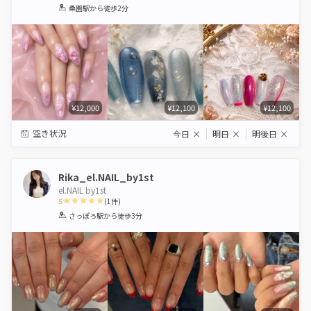
1
2
3
4
5
桑園駅
から徒歩2分
Star
Stars
Stars
Stars
Stars
¥12,000
¥12,100
¥12,100
空き状況
今日
×
明日
×
明後日
×
Rika_el.NAIL_by1st
el.NAIL by1st
5
(
1
件)
1
2
3
4
5
さっぽろ駅
から徒歩3分
Star
Stars
Stars
Stars
Stars