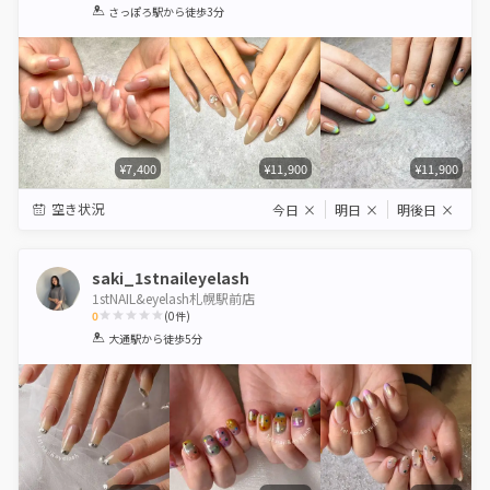
1
2
3
4
5
さっぽろ駅
から徒歩3分
Star
Stars
Stars
Stars
Stars
¥7,400
¥11,900
¥11,900
空き状況
今日
×
明日
×
明後日
×
saki_1stnaileyelash
1stNAIL&eyelash札幌駅前店
0
(
0
件)
1
2
3
4
5
大通駅
から徒歩5分
Star
Stars
Stars
Stars
Stars