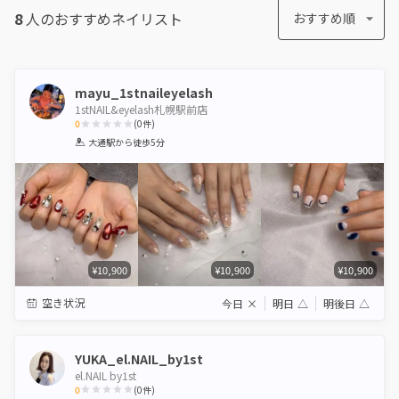
8
人のおすすめ
ネイリスト
おすすめ順
mayu_1stnaileyelash
1stNAIL&eyelash札幌駅前店
0
(
0
件)
1
2
3
4
5
大通駅
から徒歩5分
Star
Stars
Stars
Stars
Stars
¥10,900
¥10,900
¥10,900
空き状況
今日
×
明日
△
明後日
△
YUKA_el.NAIL_by1st
el.NAIL by1st
0
(
0
件)