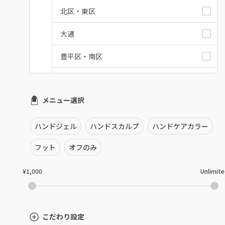
北区・東区
大通
豊平区・南区
西区・手稲区・小樽市
メニュー選択
円山周辺
白石区・厚別区・清田区
ハンドジェル
ハンドスカルプ
ハンドケアカラー
すすきの・市電沿線
フット
オフのみ
函館
¥1,000
Unlimit
千歳・恵庭・江別
室蘭・登別・苫小牧
こだわり設定