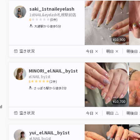
saki_1stnaileyelash
1stNAIL&eyelash札幌駅前店
0
(
0
件)
1
2
3
4
5
大通駅
から徒歩5分
Star
Stars
Stars
Stars
Stars
¥10,900
空き状況
今日
×
明日
×
明後日
MINORI_el.NAIL_by1st
el.NAIL by1st
5
(
2
件)
1
2
3
4
5
さっぽろ駅
から徒歩3分
Star
Stars
Stars
Stars
Stars
¥10,700
ed
空き状況
今日
×
明日
△
明後日
yui_el.NAIL_by1st
el.NAIL by1st