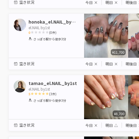
空き状況
今日
×
明日
×
明後日
honoka_el.NAIL_by1st
el.NAIL by1st
0
(
0
件)
1
2
3
4
5
さっぽろ駅
から徒歩3分
Star
Stars
Stars
Stars
Stars
¥11,700
空き状況
今日
×
明日
×
明後日
tamao_el.NAIL_by1st
el.NAIL by1st
5
(
3
件)
1
2
3
4
5
さっぽろ駅
から徒歩3分
Star
Stars
Stars
Stars
Stars
¥8,700
空き状況
今日
×
明日
△
明後日