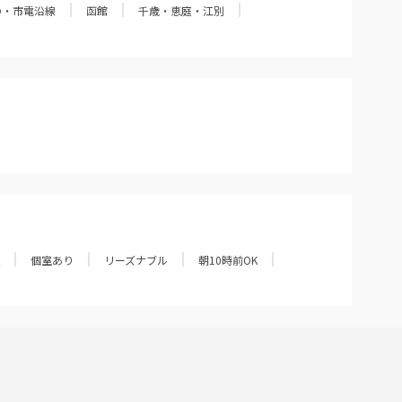
の・市電沿線
函館
千歳・恵庭・江別
個室あり
リーズナブル
朝10時前OK