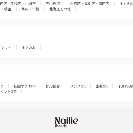
西区・手稲区・小樽市
円山周辺
白石区・厚別区・清田区
すすき
路・根室
帯広・十勝
北海道その他
フット
オフのみ
あり
初回オフ 無料
DVD観賞
メンズOK
出張OK
子連れOK
ポイント3倍