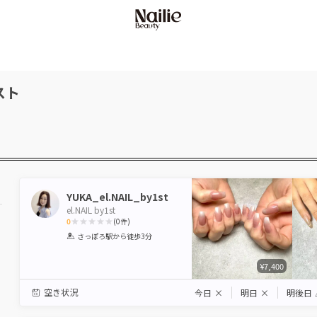
スト
YUKA_el.NAIL_by1st
el.NAIL by1st
0
(
0
件)
1
2
3
4
5
さっぽろ駅
から徒歩3分
Star
Stars
Stars
Stars
Stars
¥7,400
空き状況
今日
×
明日
×
明後日