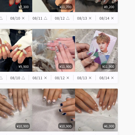
¥7,300
¥11,700
¥9,200
△
08/10
×
08/11
△
08/12
△
08/13
×
08/14
×
¥9,900
¥11,900
¥11,900
△
08/10
△
08/11
×
08/12
×
08/13
×
08/14
×
¥10,900
¥10,900
¥6,000