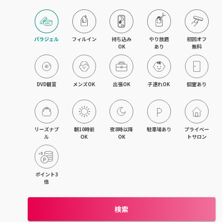
旭川・滝川
網走・北見
パラジェル
フィルイン
持ち込み

やり放題

初回オフ

OK
あり
無料
釧路・根室
帯広・十勝
DVD観賞
メンズOK
出張OK
子連れOK
個室あり
北海道その他
リーズナブ
朝10時前
夜8時以降
駐車場あり
プライベー
ル
OK
OK
トサロン
ポイント3
倍
検索