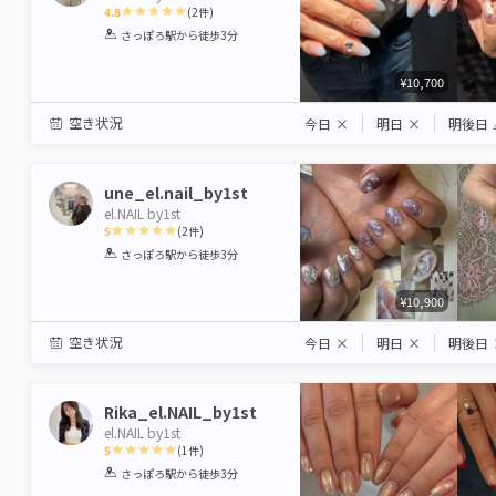
4.8
(
2
件)
1
2
3
4
5
さっぽろ駅
から徒歩3分
Star
Stars
Stars
Stars
Stars
¥10,700
空き状況
今日
×
明日
×
明後日
une_el.nail_by1st
el.NAIL by1st
5
(
2
件)
1
2
3
4
5
さっぽろ駅
から徒歩3分
Star
Stars
Stars
Stars
Stars
¥10,900
空き状況
今日
×
明日
×
明後日
Rika_el.NAIL_by1st
el.NAIL by1st
5
(
1
件)
1
2
3
4
5
さっぽろ駅
から徒歩3分
Star
Stars
Stars
Stars
Stars