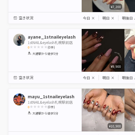
¥7,200
空き状況
今日
×
明日
×
明後日
ayane_1stnaileyelash
1stNAIL&eyelash札幌駅前店
0
(
0
件)
1
2
3
4
5
大通駅
から徒歩5分
Star
Stars
Stars
Stars
Stars
¥9,900
空き状況
今日
×
明日
×
明後日
mayu_1stnaileyelash
1stNAIL&eyelash札幌駅前店
0
(
0
件)
1
2
3
4
5
大通駅
から徒歩5分
Star
Stars
Stars
Stars
Stars
¥10,900