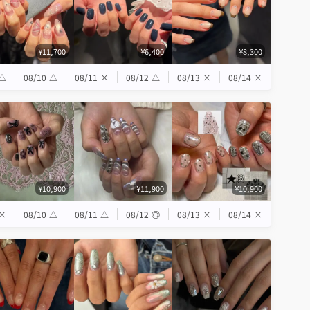
¥11,700
¥6,400
¥8,300
△
08/10
△
08/11
×
08/12
△
08/13
×
08/14
×
¥10,900
¥11,900
¥10,900
×
08/10
△
08/11
△
08/12
◎
08/13
×
08/14
×