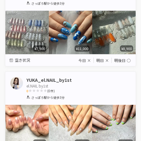
1
2
3
4
5
さっぽろ駅
から徒歩3分
Star
Stars
Stars
Stars
Stars
¥7,900
¥11,000
¥8,900
空き状況
今日
×
明日
×
明後日
◯
YUKA_el.NAIL_by1st
el.NAIL by1st
0
(
0
件)
1
2
3
4
5
さっぽろ駅
から徒歩3分
Star
Stars
Stars
Stars
Stars