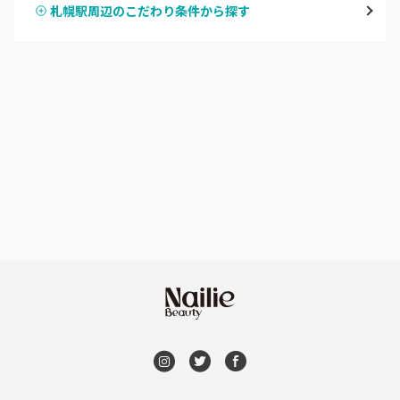
札幌駅周辺のこだわり条件から探す
ハンドスカルプ
パラジェル
豊平区・南区
ハンドケアカラー
フィルイン
西区・手稲区・小樽市
フット
持ち込み OK
円山周辺
オフのみ
やり放題 あり
白石区・厚別区・清田区
初回オフ 無料
すすきの・市電沿線
DVD観賞
函館