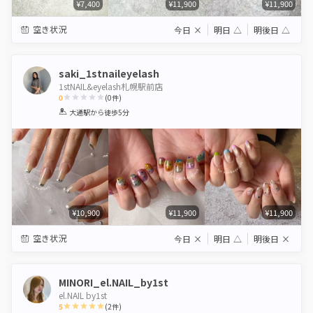
¥7,400
¥11,900
¥11,900
空き状況
今日
×
明日
△
明後日
△
saki_1stnaileyelash
1stNAIL&eyelash札幌駅前店
0
(
0
件)
1
2
3
4
5
大通駅
から徒歩5分
Star
Stars
Stars
Stars
Stars
¥10,900
¥11,900
¥11,900
空き状況
今日
×
明日
△
明後日
×
MINORI_el.NAIL_by1st
el.NAIL by1st
5
(
2
件)