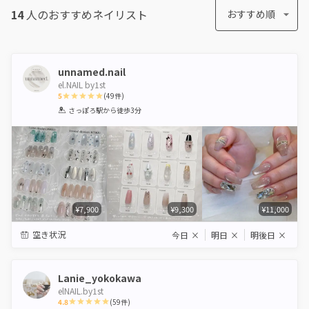
14
人のおすすめ
ネイリスト
おすすめ順
unnamed.nail
el.NAIL by1st
5
(
49
件)
1
2
3
4
5
さっぽろ駅
から徒歩3分
Star
Stars
Stars
Stars
Stars
¥7,900
¥9,300
¥11,000
空き状況
今日
×
明日
×
明後日
×
Lanie_yokokawa
elNAIL.by1st
4.8
(
59
件)