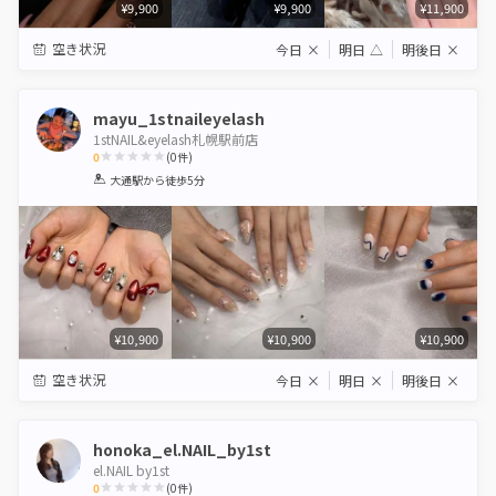
¥9,900
¥9,900
¥11,900
空き状況
今日
×
明日
△
明後日
×
mayu_1stnaileyelash
1stNAIL&eyelash札幌駅前店
0
(
0
件)
1
2
3
4
5
大通駅
から徒歩5分
Star
Stars
Stars
Stars
Stars
¥10,900
¥10,900
¥10,900
空き状況
今日
×
明日
×
明後日
×
honoka_el.NAIL_by1st
el.NAIL by1st
0
(
0
件)