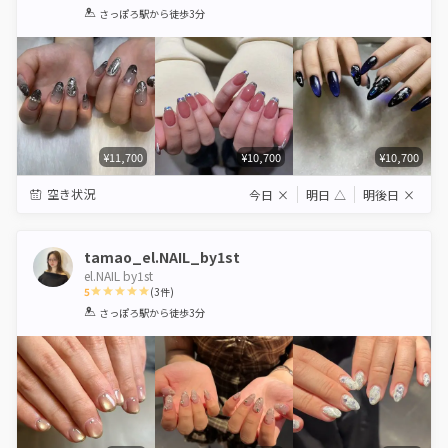
1
2
3
4
5
さっぽろ駅
から徒歩3分
Star
Stars
Stars
Stars
Stars
¥11,700
¥10,700
¥10,700
空き状況
今日
×
明日
△
明後日
×
tamao_el.NAIL_by1st
el.NAIL by1st
5
(
3
件)
1
2
3
4
5
さっぽろ駅
から徒歩3分
Star
Stars
Stars
Stars
Stars