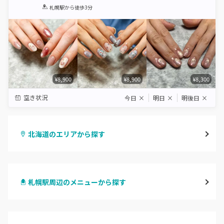
1
2
3
4
5
札幌駅
から徒歩3分
Star
Stars
Stars
Stars
Stars
¥8,900
¥8,900
¥8,300
空き状況
今日
×
明日
×
明後日
×
北海道のエリアから探す
札幌駅周辺
札幌駅周辺のメニューから探す
北区・東区
ハンドジェル
大通