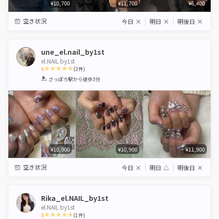
¥10,700
¥11,700
¥6,400
空き状況
今日
×
明日
×
明後日
×
une_el.nail_by1st
el.NAIL by1st
5
(
2
件)
1
2
3
4
5
さっぽろ駅
から徒歩3分
Star
Stars
Stars
Stars
Stars
¥10,900
¥10,900
¥11,900
空き状況
今日
×
明日
△
明後日
×
Rika_el.NAIL_by1st
el.NAIL by1st
5
(
1
件)