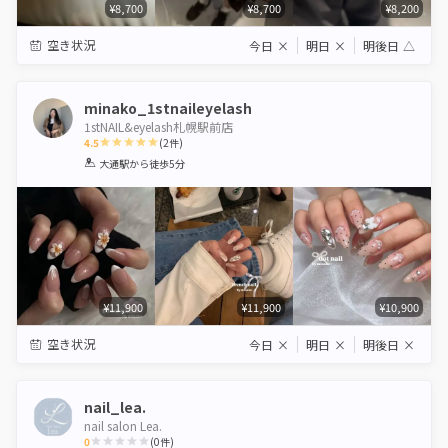
¥8,700
¥8,700
¥8,200
空き状況
今日
×
明日
×
明後日
△
minako_1stnaileyelash
1stNAIL&eyelash札幌駅前店
4.5
(
2
件)
1
2
3
4
5
大通駅
から徒歩5分
Star
Stars
Stars
Stars
Stars
¥11,900
¥11,900
¥10,900
空き状況
今日
×
明日
×
明後日
×
nail_lea.
nail salon Lea.
0
(
0
件)