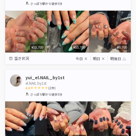
1
2
3
4
5
さっぽろ駅
から徒歩3分
Star
Stars
Stars
Stars
Stars
¥10,700
¥10,700
¥9,700
空き状況
今日
×
明日
×
明後日
△
yui_el.NAIL_by1st
el.NAIL by1st
4.8
(
2
件)
1
2
3
4
5
さっぽろ駅
から徒歩3分
Star
Stars
Stars
Stars
Stars