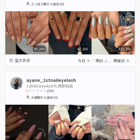
1
2
3
4
5
さっぽろ駅
から徒歩3分
Star
Stars
Stars
Stars
Stars
¥7,200
¥7,300
¥11,700
空き状況
今日
×
明日
△
明後日
×
ayane_1stnaileyelash
1stNAIL&eyelash札幌駅前店
0
(
0
件)
1
2
3
4
5
大通駅
から徒歩5分
Star
Stars
Stars
Stars
Stars