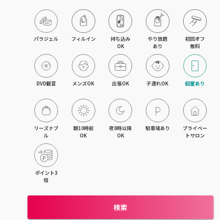
旭川・滝川
網走・北見
パラジェル
フィルイン
持ち込み

やり放題

初回オフ

OK
あり
無料
釧路・根室
帯広・十勝
DVD観賞
メンズOK
出張OK
子連れOK
個室あり
北海道その他
リーズナブ
朝10時前
夜8時以降
駐車場あり
プライベー
ル
OK
OK
トサロン
ポイント3
倍
検索