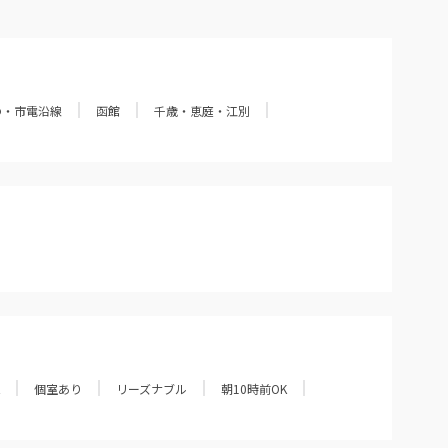
の・市電沿線
函館
千歳・恵庭・江別
個室あり
リーズナブル
朝10時前OK