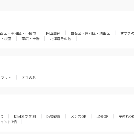
西区・手稲区・小樽市
円山周辺
白石区・厚別区・清田区
すすき
路・根室
帯広・十勝
北海道その他
フット
オフのみ
あり
初回オフ 無料
DVD観賞
メンズOK
出張OK
子連れOK
ポイント3倍