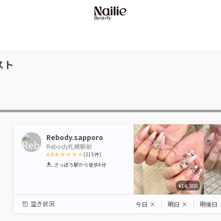
スト
Rebody.sapporo
Rebody札幌駅前
4.9
(
215
件)
1
2
3
4
5
さっぽろ駅
から徒歩4分
Star
Stars
Stars
Stars
Stars
¥14,300
空き状況
今日
×
明日
×
明後日