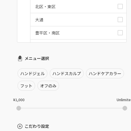
北区・東区
大通
豊平区・南区
西区・手稲区・小樽市
メニュー選択
円山周辺
白石区・厚別区・清田区
ハンドジェル
ハンドスカルプ
ハンドケアカラー
すすきの・市電沿線
フット
オフのみ
函館
¥1,000
Unlimit
千歳・恵庭・江別
室蘭・登別・苫小牧
こだわり設定