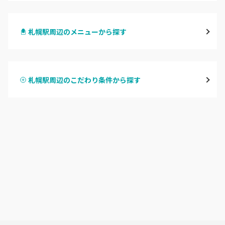
札幌駅周辺
札幌駅周辺のメニューから探す
北区・東区
ハンドジェル
大通
札幌駅周辺のこだわり条件から探す
ハンドスカルプ
パラジェル
豊平区・南区
ハンドケアカラー
フィルイン
西区・手稲区・小樽市
フット
持ち込み OK
円山周辺
オフのみ
やり放題 あり
白石区・厚別区・清田区