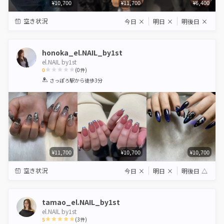
¥10,700
¥11,700
¥6,400
空き状況
今日
×
明日
×
明後日
×
honoka_el.NAIL_by1st
el.NAIL by1st
0
(
0
件)
1
2
3
4
5
さっぽろ駅
から徒歩3分
Star
Stars
Stars
Stars
Stars
¥11,700
¥10,700
¥10,700
空き状況
今日
×
明日
×
明後日
△
tamao_el.NAIL_by1st
el.NAIL by1st
5
(
3
件)