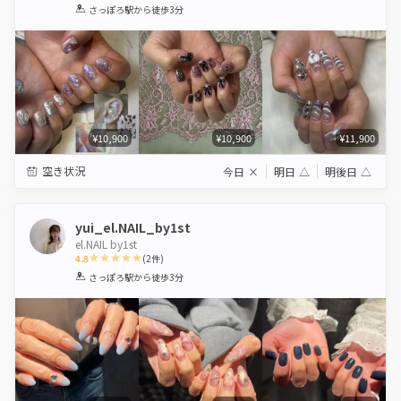
1
2
3
4
5
さっぽろ駅
から徒歩3分
Star
Stars
Stars
Stars
Stars
¥10,900
¥10,900
¥11,900
空き状況
今日
×
明日
△
明後日
△
yui_el.NAIL_by1st
el.NAIL by1st
4.8
(
2
件)
1
2
3
4
5
さっぽろ駅
から徒歩3分
Star
Stars
Stars
Stars
Stars