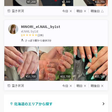
¥7,200
¥7,300
¥11,700
空き状況
今日
×
明日
×
明後日
△
MINORI_el.NAIL_by1st
el.NAIL by1st
5
(
2
件)
1
2
3
4
5
さっぽろ駅
から徒歩3分
Star
Stars
Stars
Stars
Stars
¥10,700
¥10,700
¥10,700
空き状況
今日
×
明日
×
明後日
×
北海道のエリアから探す