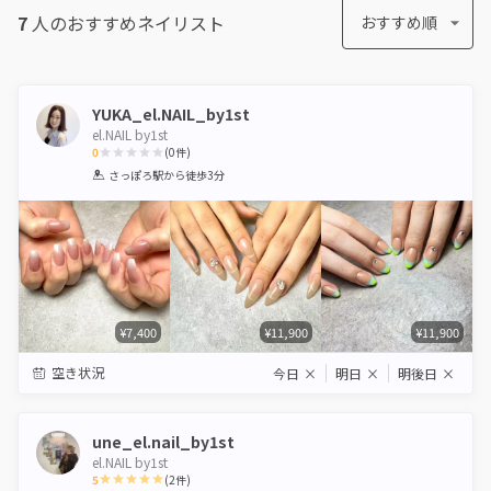
7
人のおすすめ
ネイリスト
おすすめ順
YUKA_el.NAIL_by1st
el.NAIL by1st
0
(
0
件)
1
2
3
4
5
さっぽろ駅
から徒歩3分
Star
Stars
Stars
Stars
Stars
¥7,400
¥11,900
¥11,900
空き状況
今日
×
明日
×
明後日
×
une_el.nail_by1st
el.NAIL by1st
5
(
2
件)