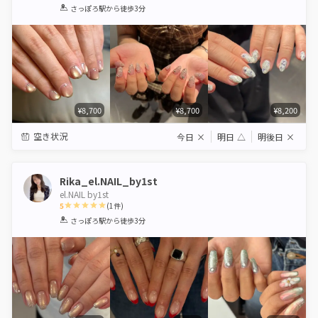
1
2
3
4
5
さっぽろ駅
から徒歩3分
Star
Stars
Stars
Stars
Stars
¥8,700
¥8,700
¥8,200
空き状況
今日
×
明日
△
明後日
×
Rika_el.NAIL_by1st
el.NAIL by1st
5
(
1
件)
1
2
3
4
5
さっぽろ駅
から徒歩3分
Star
Stars
Stars
Stars
Stars