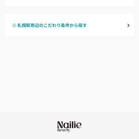
ハンドジェル
大通
札幌駅周辺のこだわり条件から探す
ハンドスカルプ
パラジェル
豊平区・南区
ハンドケアカラー
フィルイン
西区・手稲区・小樽市
フット
持ち込み OK
円山周辺
オフのみ
やり放題 あり
白石区・厚別区・清田区
初回オフ 無料
すすきの・市電沿線