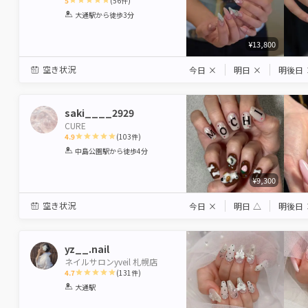
5
(
56
件)
1
2
3
4
5
大通駅
から徒歩3分
Star
Stars
Stars
Stars
Stars
¥13,800
空き状況
今日
×
明日
×
明後日
saki____2929
CURE
4.9
(
103
件)
1
2
3
4
5
中島公園駅
から徒歩4分
Star
Stars
Stars
Stars
Stars
¥9,300
空き状況
今日
×
明日
△
明後日
yz__.nail
ネイルサロンyveil 札幌店
4.7
(
131
件)
1
2
3
4
5
大通駅
Star
Stars
Stars
Stars
Stars