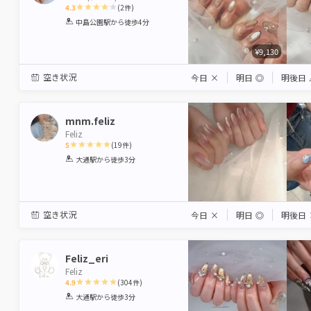
4.3
(
2
件)
1
2
3
4
5
中島公園駅
から徒歩4分
Star
Stars
Stars
Stars
Stars
¥9,130
空き状況
今日
×
明日
◎
明後日
mnm.feliz
Feliz
5
(
19
件)
1
2
3
4
5
大通駅
から徒歩3分
Star
Stars
Stars
Stars
Stars
空き状況
今日
×
明日
◎
明後日
Feliz_eri
Feliz
4.9
(
304
件)
1
2
3
4
5
大通駅
から徒歩3分
Star
Stars
Stars
Stars
Stars