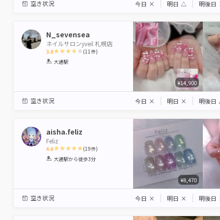
空き状況
今日
×
明日
△
明後日
N_sevensea
ネイルサロンyveil 札幌店
3.8
(
11
件)
1
2
3
4
5
大通駅
Star
Stars
Stars
Stars
Stars
¥14,900
空き状況
今日
×
明日
×
明後日
aisha.feliz
Feliz
4.6
(
19
件)
1
2
3
4
5
大通駅
から徒歩3分
Star
Stars
Stars
Stars
Stars
¥8,470
空き状況
今日
×
明日
×
明後日