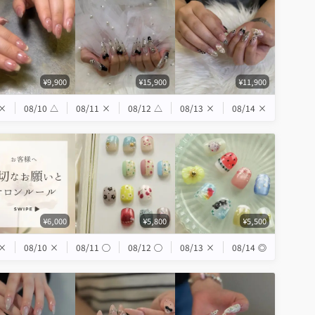
¥9,900
¥15,900
¥11,900
×
08/10
△
08/11
×
08/12
△
08/13
×
08/14
×
¥6,000
¥5,800
¥5,500
×
08/10
×
08/11
◯
08/12
◯
08/13
×
08/14
◎