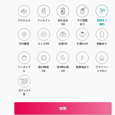
旭川・滝川
網走・北見
パラジェル
フィルイン
持ち込み

やり放題

初回オフ

OK
あり
無料
釧路・根室
帯広・十勝
DVD観賞
メンズOK
出張OK
子連れOK
個室あり
北海道その他
リーズナブ
朝10時前
夜8時以降
駐車場あり
プライベー
ル
OK
OK
トサロン
ポイント3
倍
検索