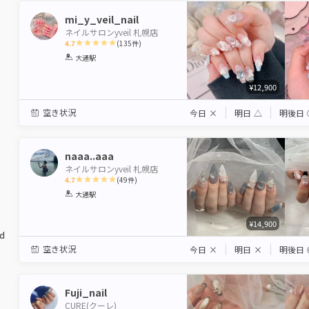
mi_y_veil_nail
ネイルサロンyveil 札幌店
4.7
(
135
件)
1
2
3
4
5
大通駅
Star
Stars
Stars
Stars
Stars
¥12,900
空き状況
今日
×
明日
△
明後日
naaa..aaa
ネイルサロンyveil 札幌店
4.7
(
49
件)
1
2
3
4
5
大通駅
Star
Stars
Stars
Stars
Stars
¥14,900
ed
空き状況
今日
×
明日
×
明後日
Fuji_nail
CURE(クーレ)