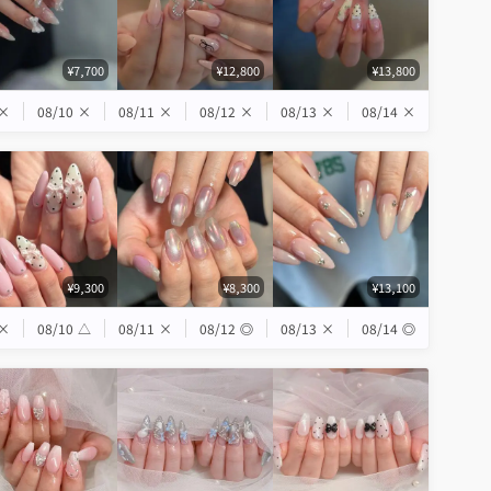
¥7,700
¥12,800
¥13,800
×
08/10
×
08/11
×
08/12
×
08/13
×
08/14
×
¥9,300
¥8,300
¥13,100
×
08/10
△
08/11
×
08/12
◎
08/13
×
08/14
◎