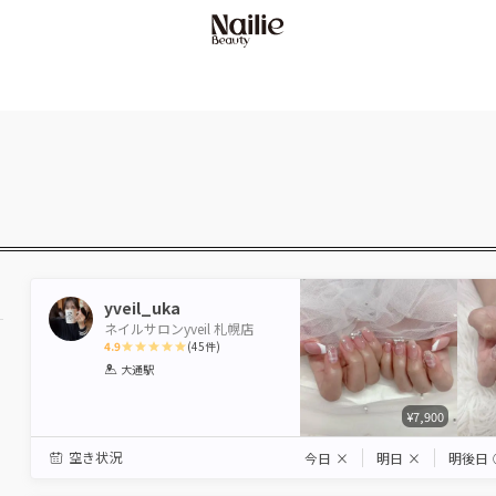
yveil_uka
ネイルサロンyveil 札幌店
4.9
(
45
件)
1
2
3
4
5
大通駅
Star
Stars
Stars
Stars
Stars
¥7,900
空き状況
今日
×
明日
×
明後日