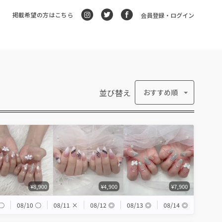
掲載希望の方はこちら
会員登録・ログイン
並び替え
おすすめ順
¥8,900
¥4,900
¥7,900
◯
08/10
◯
08/11
×
08/12
◎
08/13
◎
08/14
◎