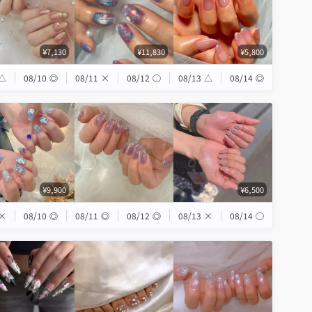
¥7,130
¥11,830
¥5,800
△
08/10
◎
08/11
×
08/12
◯
08/13
△
08/14
◎
¥9,900
¥6,500
×
08/10
◎
08/11
◎
08/12
◎
08/13
×
08/14
◯