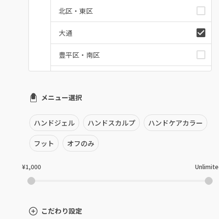
北区・東区
大通
豊平区・南区
西区・手稲区・小樽市
メニュー選択
円山周辺
白石区・厚別区・清田区
ハンドジェル
ハンドスカルプ
ハンドケアカラー
すすきの・市電沿線
フット
オフのみ
函館
¥1,000
Unlimit
千歳・恵庭・江別
室蘭・登別・苫小牧
こだわり設定