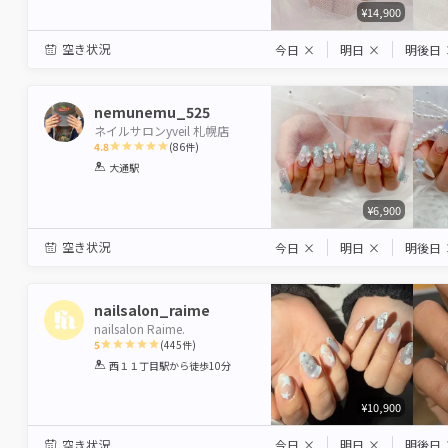
¥14,900
空き状況
今日
×
明日
×
明後日
nemunemu_525
ネイルサロンyveil 札幌店
4.8
(
86
件)
1
2
3
4
5
大通駅
Star
Stars
Stars
Stars
Stars
¥6,900
空き状況
今日
×
明日
×
明後日
nailsalon_raime
nailsalon Raime.
5
(
445
件)
1
2
3
4
5
西１１丁目駅
から徒歩10分
Star
Stars
Stars
Stars
Stars
¥10,900
空き状況
今日
×
明日
×
明後日