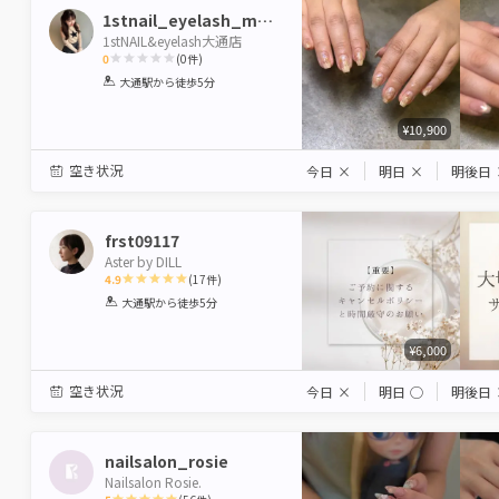
1stnail_eyelash_manaka
1stNAIL&eyelash大通店
0
(
0
件)
1
2
3
4
5
大通駅
から徒歩5分
Star
Stars
Stars
Stars
Stars
¥10,900
空き状況
今日
×
明日
×
明後日
frst09117
Aster by DILL
4.9
(
17
件)
1
2
3
4
5
大通駅
から徒歩5分
Star
Stars
Stars
Stars
Stars
¥6,000
空き状況
今日
×
明日
◯
明後日
nailsalon_rosie
Nailsalon Rosie.