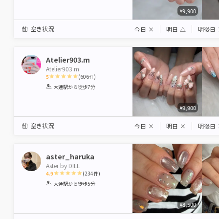
¥9,900
空き状況
今日
×
明日
△
明後日
Atelier903.m
Atelier903.m
5
(
606
件)
1
2
3
4
5
大通駅
から徒歩7分
Star
Stars
Stars
Stars
Stars
¥9,900
空き状況
今日
×
明日
×
明後日
aster_haruka
Aster by DILL
4.9
(
234
件)
1
2
3
4
5
大通駅
から徒歩5分
Star
Stars
Stars
Stars
Stars
¥8,500