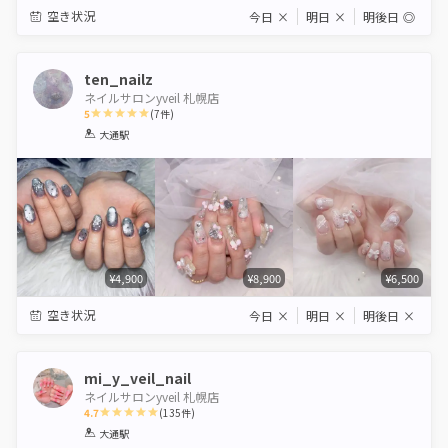
空き状況
今日
×
明日
×
明後日
◎
ten_nailz
ネイルサロンyveil 札幌店
5
(
7
件)
1
2
3
4
5
大通駅
Star
Stars
Stars
Stars
Stars
¥4,900
¥8,900
¥6,500
空き状況
今日
×
明日
×
明後日
×
mi_y_veil_nail
ネイルサロンyveil 札幌店
4.7
(
135
件)
1
2
3
4
5
大通駅