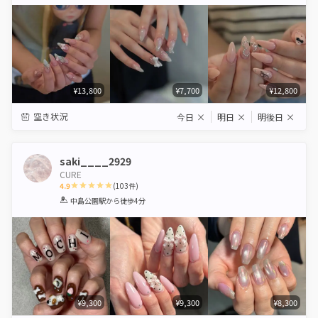
Star
Stars
Stars
Stars
Stars
¥13,800
¥7,700
¥12,800
空き状況
今日
×
明日
×
明後日
×
saki____2929
CURE
4.9
(
103
件)
1
2
3
4
5
中島公園駅
から徒歩4分
Star
Stars
Stars
Stars
Stars
¥9,300
¥9,300
¥8,300