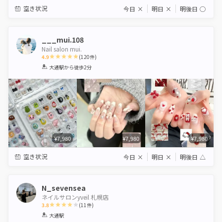
空き状況
今日
×
明日
×
明後日
◯
___mui.108
Nail salon mui.
4.9
(
120
件)
1
2
3
4
5
大通駅
から徒歩2分
Star
Stars
Stars
Stars
Stars
¥7,980
¥7,980
¥7,980
空き状況
今日
×
明日
×
明後日
△
N_sevensea
ネイルサロンyveil 札幌店
3.8
(
11
件)
1
2
3
4
5
大通駅