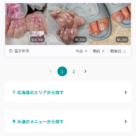
Star
Stars
Stars
Stars
Stars
¥14,900
¥5,000
¥6,000
空き状況
今日
×
明日
×
明後日
△
1
2
北海道のエリアから探す
札幌駅周辺
大通のメニューから探す
北区・東区
ハンドジェル