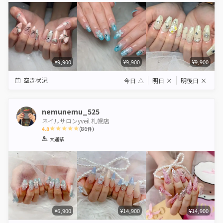
¥9,900
¥9,900
¥9,900
空き状況
今日
△
明日
×
明後日
×
nemunemu_525
ネイルサロンyveil 札幌店
4.8
(
86
件)
1
2
3
4
5
大通駅
Star
Stars
Stars
Stars
Stars
¥6,900
¥14,900
¥14,900