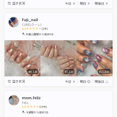
空き状況
今日
×
明日
×
明後日
×
Fuji_nail
CURE(クーレ)
4.3
(
2
件)
1
2
3
4
5
中島公園駅
から徒歩4分
Star
Stars
Stars
Stars
Stars
¥9,130
¥7,130
¥11,830
空き状況
今日
×
明日
◎
明後日
△
mnm.feliz
Feliz
5
(
19
件)
1
2
3
4
5
大通駅
から徒歩3分
Star
Stars
Stars
Stars
Stars