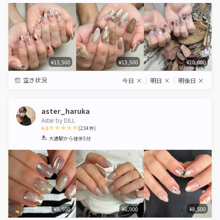
Star
Stars
Stars
Stars
Stars
¥13,500
¥13,500
¥10,000
空き状況
今日
×
明日
×
明後日
×
aster_haruka
Aster by DILL
4.9
(
234
件)
1
2
3
4
5
大通駅
から徒歩5分
Star
Stars
Stars
Stars
Stars
¥8,500
¥6,000
¥8,500