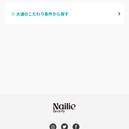
大通
大通のこだわり条件から探す
ハンドスカルプ
パラジェル
豊平区・南区
ハンドケアカラー
フィルイン
西区・手稲区・小樽市
フット
持ち込み OK
円山周辺
オフのみ
やり放題 あり
白石区・厚別区・清田区
初回オフ 無料
すすきの・市電沿線
DVD観賞
函館