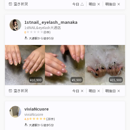
空き状況
今日
△
明日
×
明後日
×
1stnail_eyelash_manaka
1stNAIL&eyelash大通店
0
(
0
件)
1
2
3
4
5
大通駅
から徒歩5分
Star
Stars
Stars
Stars
Stars
¥10,900
¥9,900
¥15,900
空き状況
今日
×
明日
×
明後日
×
viviaNcuore
viviaNcuore
4.9
(
28
件)
1
2
3
4
5
大通駅
から徒歩5分