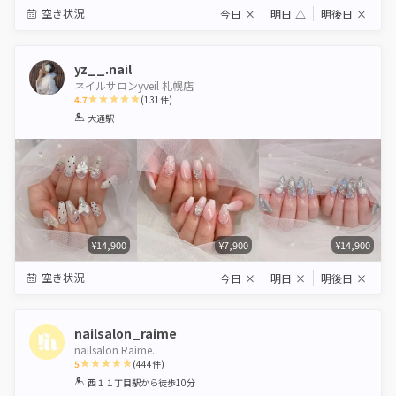
空き状況
今日
×
明日
△
明後日
×
yz__.nail
ネイルサロンyveil 札幌店
4.7
(
131
件)
1
2
3
4
5
大通駅
Star
Stars
Stars
Stars
Stars
¥14,900
¥7,900
¥14,900
空き状況
今日
×
明日
×
明後日
×
nailsalon_raime
nailsalon Raime.
5
(
444
件)
1
2
3
4
5
西１１丁目駅
から徒歩10分