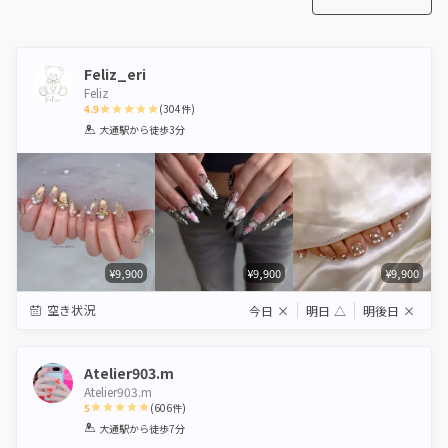
Feliz_eri
Feliz
4.9
(
304
件)
1
2
3
4
5
大通駅
から徒歩3分
Star
Stars
Stars
Stars
Stars
¥9,900
¥9,900
¥9,900
空き状況
今日
×
明日
△
明後日
×
Atelier903.m
Atelier903.m
5
(
606
件)
1
2
3
4
5
大通駅
から徒歩7分
Star
Stars
Stars
Stars
Stars