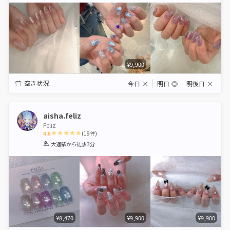
¥9,900
空き状況
今日
×
明日
◎
明後日
×
aisha.feliz
Feliz
4.6
(
19
件)
1
2
3
4
5
大通駅
から徒歩3分
Star
Stars
Stars
Stars
Stars
¥8,470
¥9,900
¥9,900