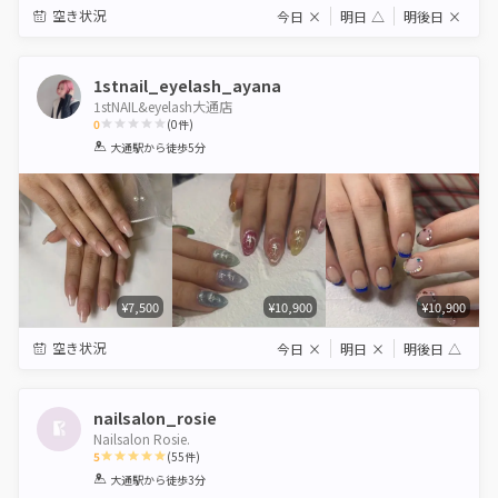
空き状況
今日
×
明日
△
明後日
×
1stnail_eyelash_ayana
1stNAIL&eyelash大通店
0
(
0
件)
1
2
3
4
5
大通駅
から徒歩5分
Star
Stars
Stars
Stars
Stars
¥7,500
¥10,900
¥10,900
空き状況
今日
×
明日
×
明後日
△
nailsalon_rosie
Nailsalon Rosie.
5
(
55
件)
1
2
3
4
5
大通駅
から徒歩3分