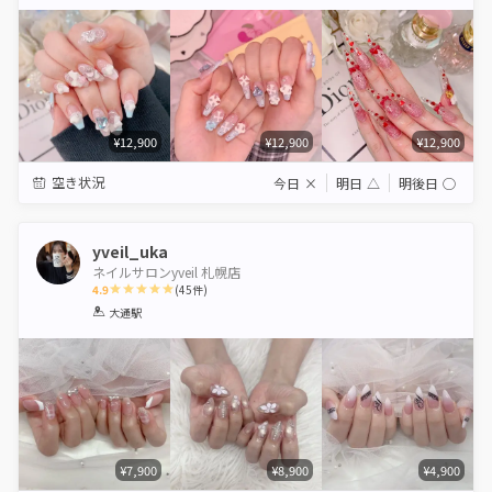
Star
Stars
Stars
Stars
Stars
¥12,900
¥12,900
¥12,900
空き状況
今日
×
明日
△
明後日
◯
yveil_uka
ネイルサロンyveil 札幌店
4.9
(
45
件)
1
2
3
4
5
大通駅
Star
Stars
Stars
Stars
Stars
¥7,900
¥8,900
¥4,900