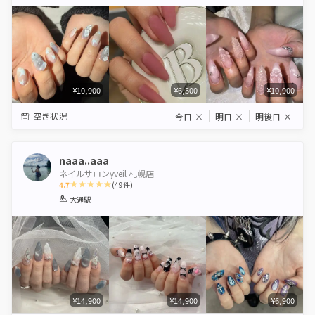
Star
Stars
Stars
Stars
Stars
¥10,900
¥6,500
¥10,900
空き状況
今日
×
明日
×
明後日
×
naaa..aaa
ネイルサロンyveil 札幌店
4.7
(
49
件)
1
2
3
4
5
大通駅
Star
Stars
Stars
Stars
Stars
¥14,900
¥14,900
¥6,900