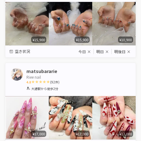
Star
Stars
Stars
Stars
Stars
¥15,900
¥15,900
¥10,900
空き状況
今日
×
明日
×
明後日
×
matsubararie
Riee nail
4.8
(
92
件)
1
2
3
4
5
大通駅
から徒歩2分
Star
Stars
Stars
Stars
Stars
¥17,000
¥17,000
¥17,000