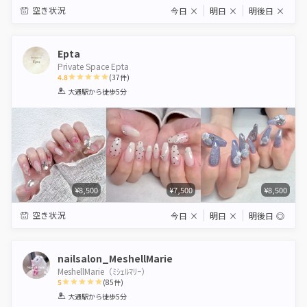
空き状況
今日
×
明日
×
明後日
×
Epta
Private Space Epta
4.8
(
37
件)
1
2
3
4
5
大通駅
から徒歩5分
Star
Stars
Stars
Stars
Stars
¥8,500
¥7,500
¥8,500
空き状況
今日
×
明日
×
明後日
◎
nailsalon_MeshellMarie
MeshellMarie（ﾐｼｪﾙﾏﾘｰ）
5
(
85
件)
1
2
3
4
5
大通駅
から徒歩5分