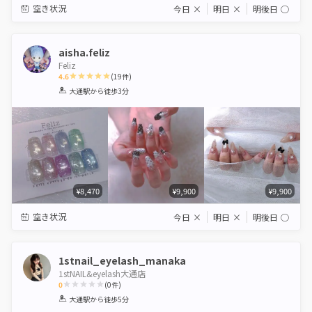
空き状況
今日
×
明日
×
明後日
◯
aisha.feliz
Feliz
4.6
(
19
件)
1
2
3
4
5
大通駅
から徒歩3分
Star
Stars
Stars
Stars
Stars
¥8,470
¥9,900
¥9,900
空き状況
今日
×
明日
×
明後日
◯
1stnail_eyelash_manaka
1stNAIL&eyelash大通店
0
(
0
件)
1
2
3
4
5
大通駅
から徒歩5分
Star
Stars
Stars
Stars
Stars