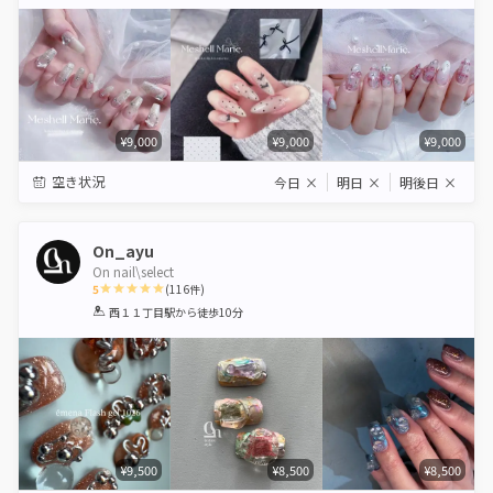
Star
Stars
Stars
Stars
Stars
¥9,000
¥9,000
¥9,000
空き状況
今日
×
明日
×
明後日
×
On_ayu
On nail\select
5
(
116
件)
1
2
3
4
5
西１１丁目駅
から徒歩10分
Star
Stars
Stars
Stars
Stars
¥9,500
¥8,500
¥8,500