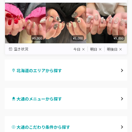
Star
Stars
Stars
Stars
Stars
¥9,000
¥9,000
¥9,000
空き状況
今日
×
明日
×
明後日
×
北海道のエリアから探す
札幌駅周辺
大通のメニューから探す
北区・東区
ハンドジェル
大通
大通のこだわり条件から探す
ハンドスカルプ