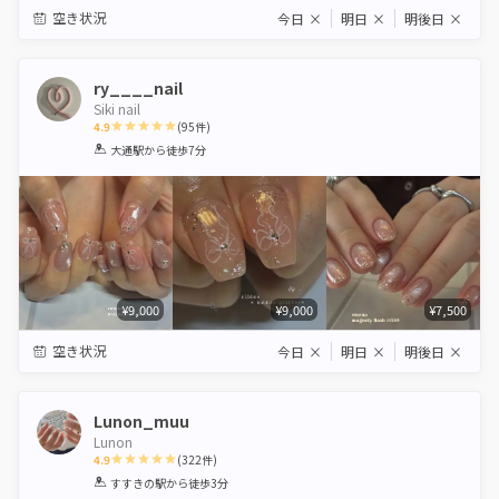
空き状況
今日
×
明日
×
明後日
×
ry____nail
Siki nail
4.9
(
95
件)
1
2
3
4
5
大通駅
から徒歩7分
Star
Stars
Stars
Stars
Stars
¥9,000
¥9,000
¥7,500
空き状況
今日
×
明日
×
明後日
×
Lunon_muu
Lunon
4.9
(
322
件)
1
2
3
4
5
すすきの駅
から徒歩3分