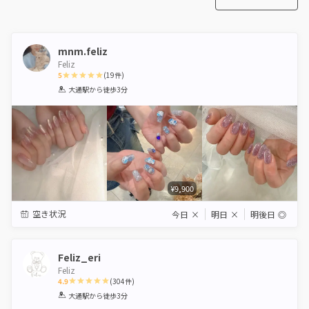
mnm.feliz
Feliz
5
(
19
件)
1
2
3
4
5
大通駅
から徒歩3分
Star
Stars
Stars
Stars
Stars
¥9,900
空き状況
今日
×
明日
×
明後日
◎
Feliz_eri
Feliz
4.9
(
304
件)
1
2
3
4
5
大通駅
から徒歩3分
Star
Stars
Stars
Stars
Stars