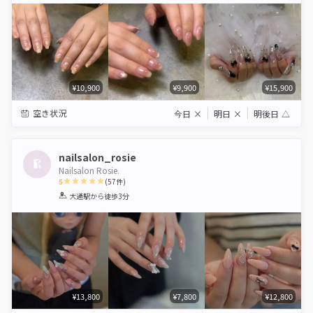
¥10,900
¥9,900
¥15,900
空き状況
今日
×
明日
×
明後日
△
nailsalon_rosie
Nailsalon Rosie.
5
(
57
件)
1
2
3
4
5
大通駅
から徒歩3分
Star
Stars
Stars
Stars
Stars
¥13,800
¥7,800
¥12,800