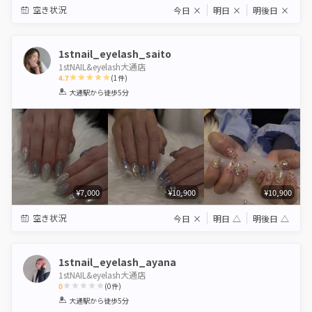
空き状況
今日
×
明日
×
明後日
×
1stnail_eyelash_saito
1stNAIL&eyelash大通店
4.7
(
1
件)
1
2
3
4
5
大通駅
から徒歩5分
Star
Stars
Stars
Stars
Stars
¥7,000
¥10,900
¥10,900
空き状況
今日
×
明日
△
明後日
△
1stnail_eyelash_ayana
1stNAIL&eyelash大通店
0
(
0
件)
1
2
3
4
5
大通駅
から徒歩5分