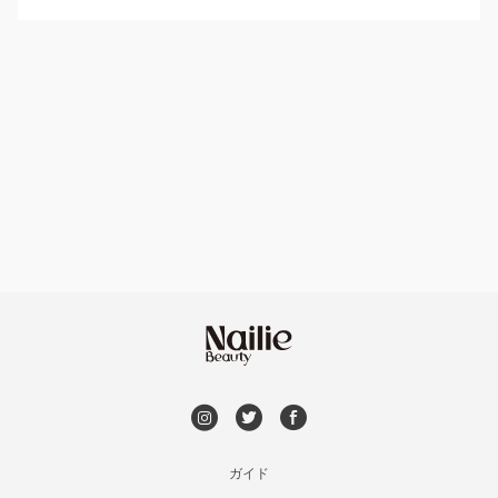
パラジェル
豊平区・南区
ハンドケアカラー
フィルイン
西区・手稲区・小樽市
フット
持ち込み OK
円山周辺
オフのみ
やり放題 あり
白石区・厚別区・清田区
初回オフ 無料
すすきの・市電沿線
DVD観賞
函館
メンズOK
ガイド
千歳・恵庭・江別