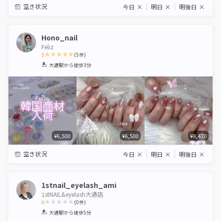
空き状況
今日
×
明日
×
明後日
×
Hono_nail
Feliz
5
(
5
件)
1
2
3
4
5
大通駅
から徒歩3分
Star
Stars
Stars
Stars
Stars
¥6,500
¥6,500
¥8,470
空き状況
今日
×
明日
×
明後日
×
1stnail_eyelash_ami
1stNAIL&eyelash大通店
0
(
0
件)
1
2
3
4
5
大通駅
から徒歩5分