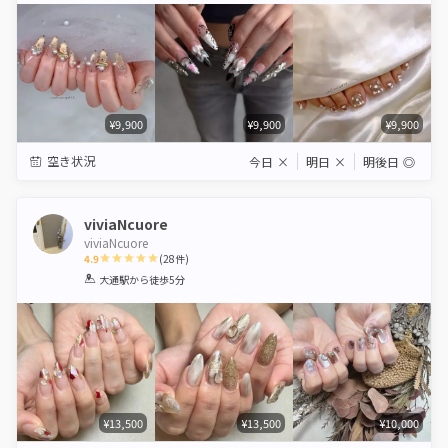
¥9,900
¥9,900
¥9,900
空き状況
今日
×
明日
×
明後日
◎
viviaNcuore
viviaNcuore
4.9
(
28
件)
1
2
3
4
5
大通駅
から徒歩5分
Star
Stars
Stars
Stars
Stars
¥13,500
¥13,500
¥10,000