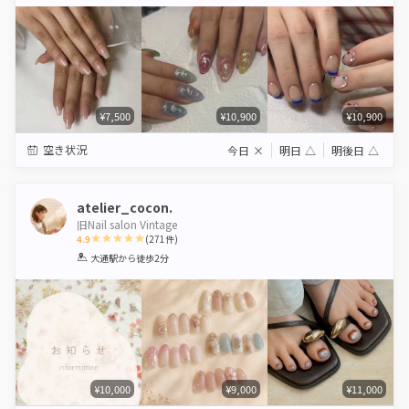
Star
Stars
Stars
Stars
Stars
¥7,500
¥10,900
¥10,900
空き状況
今日
×
明日
△
明後日
△
atelier_cocon.
旧Nail salon Vintage
4.9
(
271
件)
1
2
3
4
5
大通駅
から徒歩2分
Star
Stars
Stars
Stars
Stars
¥10,000
¥9,000
¥11,000