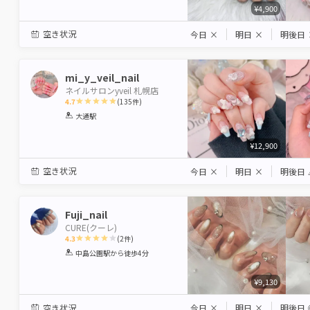
¥4,900
空き状況
今日
×
明日
×
明後日
mi_y_veil_nail
ネイルサロンyveil 札幌店
4.7
(
135
件)
1
2
3
4
5
大通駅
Star
Stars
Stars
Stars
Stars
¥12,900
空き状況
今日
×
明日
×
明後日
Fuji_nail
CURE(クーレ)
4.3
(
2
件)
1
2
3
4
5
中島公園駅
から徒歩4分
Star
Stars
Stars
Stars
Stars
¥9,130
空き状況
今日
×
明日
×
明後日