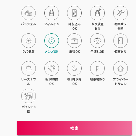
旭川・滝川
網走・北見
パラジェル
フィルイン
持ち込み

やり放題

初回オフ

OK
あり
無料
釧路・根室
帯広・十勝
DVD観賞
メンズOK
出張OK
子連れOK
個室あり
北海道その他
リーズナブ
朝10時前
夜8時以降
駐車場あり
プライベー
ル
OK
OK
トサロン
ポイント3
倍
検索