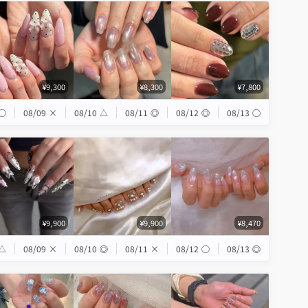
¥9,300
¥8,300
¥7,800
◯
08/09
×
08/10
△
08/11
◎
08/12
◎
08/13
◯
¥9,900
¥9,900
¥8,470
△
08/09
×
08/10
◎
08/11
×
08/12
◯
08/13
◎