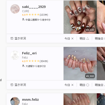
saki____2929
CURE
4.9
(
103
件)
1
2
3
4
5
中島公園駅
から徒歩4分
Star
Stars
Stars
Stars
Stars
¥9,100
空き状況
今日
×
明日
△
明後日
Feliz_eri
Feliz
4.9
(
304
件)
1
2
3
4
5
大通駅
から徒歩3分
Star
Stars
Stars
Stars
Stars
¥9,900
ed
空き状況
今日
×
明日
◯
明後日
mnm.feliz
Feliz