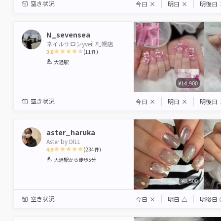
空き状況
今日
×
明日
×
明後日
N_sevensea
ネイルサロンyveil 札幌店
3.8
(
11
件)
1
2
3
4
5
大通駅
Star
Stars
Stars
Stars
Stars
¥14,900
空き状況
今日
×
明日
×
明後日
aster_haruka
Aster by DILL
4.9
(
234
件)
1
2
3
4
5
大通駅
から徒歩5分
Star
Stars
Stars
Stars
Stars
¥8,500
空き状況
今日
×
明日
△
明後日