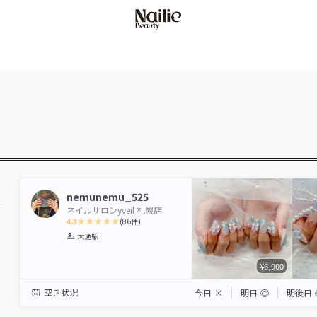
nemunemu_525
ネイルサロンyveil 札幌店
4.8
(
86
件)
1
2
3
4
5
大通駅
Star
Stars
Stars
Stars
Stars
¥6,900
空き状況
今日
×
明日
◎
明後日