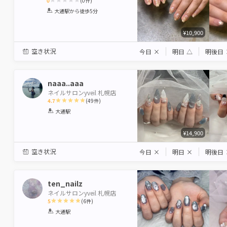
0
(
0
件)
1
2
3
4
5
大通駅
から徒歩5分
Star
Stars
Stars
Stars
Stars
¥10,900
空き状況
今日
×
明日
△
明後日
naaa..aaa
ネイルサロンyveil 札幌店
4.7
(
49
件)
1
2
3
4
5
大通駅
Star
Stars
Stars
Stars
Stars
¥14,900
空き状況
今日
×
明日
×
明後日
ten_nailz
ネイルサロンyveil 札幌店
5
(
6
件)
1
2
3
4
5
大通駅
Star
Stars
Stars
Stars
Stars