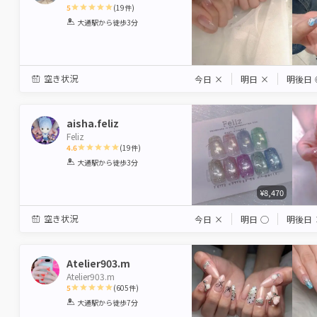
5
(
19
件)
1
2
3
4
5
大通駅
から徒歩3分
Star
Stars
Stars
Stars
Stars
空き状況
今日
×
明日
×
明後日
aisha.feliz
Feliz
4.6
(
19
件)
1
2
3
4
5
大通駅
から徒歩3分
Star
Stars
Stars
Stars
Stars
¥8,470
空き状況
今日
×
明日
◯
明後日
Atelier903.m
Atelier903.m
5
(
605
件)
1
2
3
4
5
大通駅
から徒歩7分
Star
Stars
Stars
Stars
Stars