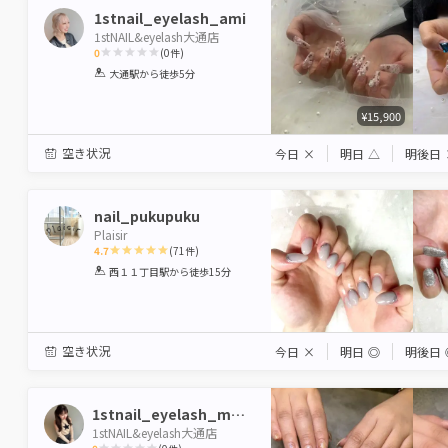
1stnail_eyelash_ami
1stNAIL&eyelash大通店
0
(
0
件)
1
2
3
4
5
大通駅
から徒歩5分
Star
Stars
Stars
Stars
Stars
¥15,900
空き状況
今日
×
明日
△
明後日
nail_pukupuku
Plaisir
4.7
(
71
件)
1
2
3
4
5
西１１丁目駅
から徒歩15分
Star
Stars
Stars
Stars
Stars
空き状況
今日
×
明日
◎
明後日
1stnail_eyelash_manaka
1stNAIL&eyelash大通店