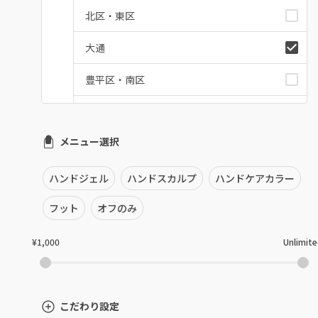
北区・東区
大通
豊平区・南区
西区・手稲区・小樽市
メニュー選択
円山周辺
白石区・厚別区・清田区
ハンドジェル
ハンドスカルプ
ハンドケアカラー
すすきの・市電沿線
フット
オフのみ
函館
¥1,000
Unlimit
千歳・恵庭・江別
室蘭・登別・苫小牧
こだわり設定