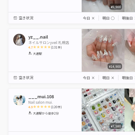
¥9,900
空き状況
今日
×
明日
◯
明後日
yz__.nail
ネイルサロンyveil 札幌店
4.7
(
131
件)
1
2
3
4
5
大通駅
Star
Stars
Stars
Stars
Stars
¥14,900
空き状況
今日
×
明日
×
明後日
___mui.108
Nail salon mui.
4.9
(
120
件)
1
2
3
4
5
大通駅
から徒歩2分
Star
Stars
Stars
Stars
Stars
¥7,980