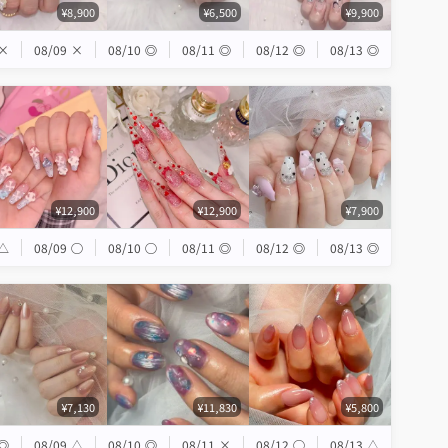
¥8,900
¥6,500
¥9,900
×
08/09
×
08/10
◎
08/11
◎
08/12
◎
08/13
◎
¥12,900
¥12,900
¥7,900
△
08/09
◯
08/10
◯
08/11
◎
08/12
◎
08/13
◎
¥7,130
¥11,830
¥5,800
◎
08/09
△
08/10
◎
08/11
×
08/12
◯
08/13
△