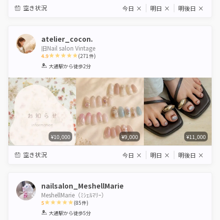
空き状況
今日
×
明日
×
明後日
×
atelier_cocon.
旧Nail salon Vintage
4.9
(
271
件)
1
2
3
4
5
大通駅
から徒歩2分
Star
Stars
Stars
Stars
Stars
¥10,000
¥9,000
¥11,000
空き状況
今日
×
明日
×
明後日
×
nailsalon_MeshellMarie
MeshellMarie（ﾐｼｪﾙﾏﾘｰ）
5
(
85
件)
1
2
3
4
5
大通駅
から徒歩5分