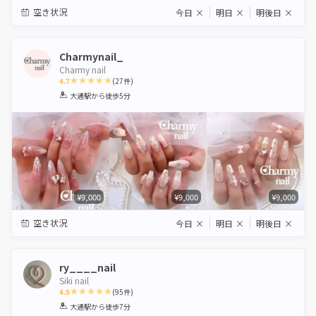
空き状況
今日
×
明日
×
明後日
×
Charmynail_
Charmy nail
4.7
(
27
件)
1
2
3
4
5
大通駅
から徒歩5分
Star
Stars
Stars
Stars
Stars
¥9,000
¥9,000
¥9,000
空き状況
今日
×
明日
×
明後日
×
ry____nail
Siki nail
4.9
(
95
件)
1
2
3
4
5
大通駅
から徒歩7分