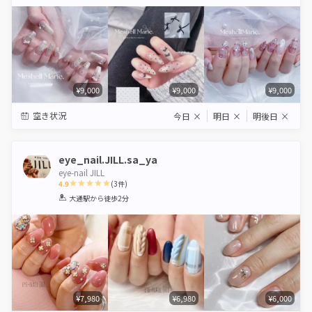
Star
Stars
Stars
Stars
Stars
¥9,000
¥9,000
¥9,000
空き状況
今日
×
明日
×
明後日
×
eye_nail.JILL.sa_ya
eye-nail JILL
4.9
(
3
件)
1
2
3
4
5
大通駅
から徒歩2分
Star
Stars
Stars
Stars
Stars
¥7,980
¥6,980
¥6,000