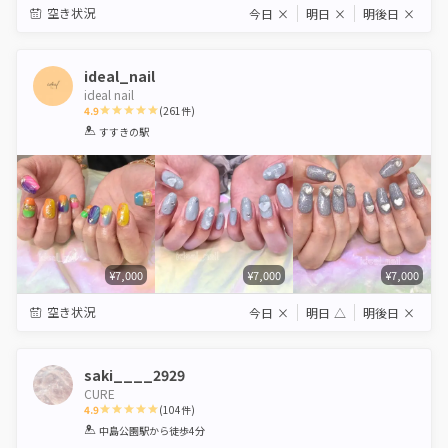
空き状況
今日
×
明日
×
明後日
×
ideal_nail
ideal nail
4.9
(
261
件)
1
2
3
4
5
すすきの駅
Star
Stars
Stars
Stars
Stars
¥7,000
¥7,000
¥7,000
空き状況
今日
×
明日
△
明後日
×
saki____2929
CURE
4.9
(
104
件)
1
2
3
4
5
中島公園駅
から徒歩4分