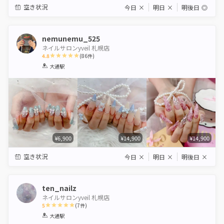
空き状況
今日
×
明日
×
明後日
◎
nemunemu_525
ネイルサロンyveil 札幌店
4.8
(
86
件)
1
2
3
4
5
大通駅
Star
Stars
Stars
Stars
Stars
¥6,900
¥14,900
¥14,900
空き状況
今日
×
明日
×
明後日
×
ten_nailz
ネイルサロンyveil 札幌店
5
(
7
件)
1
2
3
4
5
大通駅