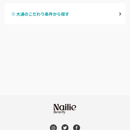
大通
大通のこだわり条件から探す
ハンドスカルプ
パラジェル
豊平区・南区
ハンドケアカラー
フィルイン
西区・手稲区・小樽市
フット
持ち込み OK
円山周辺
オフのみ
やり放題 あり
白石区・厚別区・清田区
初回オフ 無料
すすきの・市電沿線
DVD観賞
函館