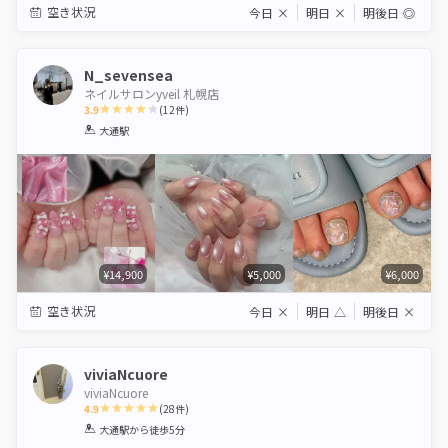
空き状況
今日
×
明日
×
明後日
◎
N_sevensea
ネイルサロンyveil 札幌店
3.9
(
12
件)
1
2
3
4
5
大通駅
Star
Stars
Stars
Stars
Stars
¥14,900
¥5,000
¥6,000
空き状況
今日
×
明日
△
明後日
×
viviaNcuore
viviaNcuore
4.9
(
28
件)
1
2
3
4
5
大通駅
から徒歩5分
Star
Stars
Stars
Stars
Stars