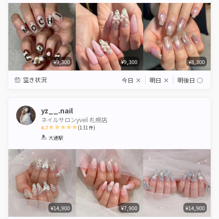
Star
Stars
Stars
Stars
Stars
¥9,300
¥9,300
¥8,300
空き状況
今日
×
明日
×
明後日
◯
yz__.nail
ネイルサロンyveil 札幌店
4.7
(
131
件)
1
2
3
4
5
大通駅
Star
Stars
Stars
Stars
Stars
¥14,900
¥7,900
¥14,900