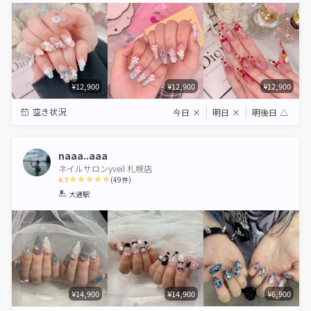
¥12,900
¥12,900
¥12,900
空き状況
今日
×
明日
×
明後日
△
naaa..aaa
ネイルサロンyveil 札幌店
4.7
(
49
件)
1
2
3
4
5
大通駅
Star
Stars
Stars
Stars
Stars
¥14,900
¥14,900
¥6,900