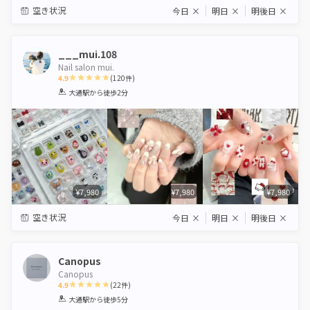
空き状況
今日
×
明日
×
明後日
×
___mui.108
Nail salon mui.
4.9
(
120
件)
1
2
3
4
5
大通駅
から徒歩2分
Star
Stars
Stars
Stars
Stars
¥7,980
¥7,980
¥7,980
空き状況
今日
×
明日
×
明後日
×
Canopus
Canopus
4.9
(
22
件)
1
2
3
4
5
大通駅
から徒歩5分