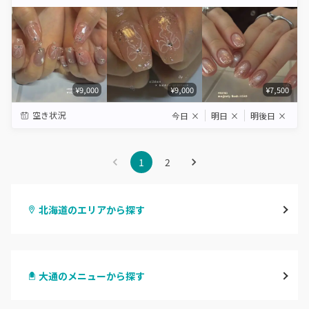
Star
Stars
Stars
Stars
Stars
¥9,000
¥9,000
¥7,500
空き状況
今日
×
明日
×
明後日
×
1
2
北海道のエリアから探す
札幌駅周辺
大通のメニューから探す
北区・東区
ハンドジェル