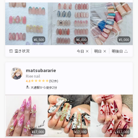
Star
Stars
Stars
Stars
Stars
¥6,500
¥6,000
¥5,000
空き状況
今日
×
明日
×
明後日
△
matsubararie
Riee nail
4.8
(
92
件)
1
2
3
4
5
大通駅
から徒歩2分
Star
Stars
Stars
Stars
Stars
¥17,000
¥17,000
¥17,000