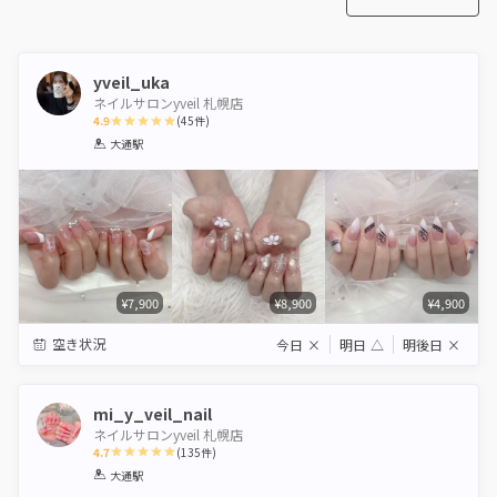
yveil_uka
ネイルサロンyveil 札幌店
4.9
(
45
件)
1
2
3
4
5
大通駅
Star
Stars
Stars
Stars
Stars
¥7,900
¥8,900
¥4,900
空き状況
今日
×
明日
△
明後日
×
mi_y_veil_nail
ネイルサロンyveil 札幌店
4.7
(
135
件)
1
2
3
4
5
大通駅
Star
Stars
Stars
Stars
Stars