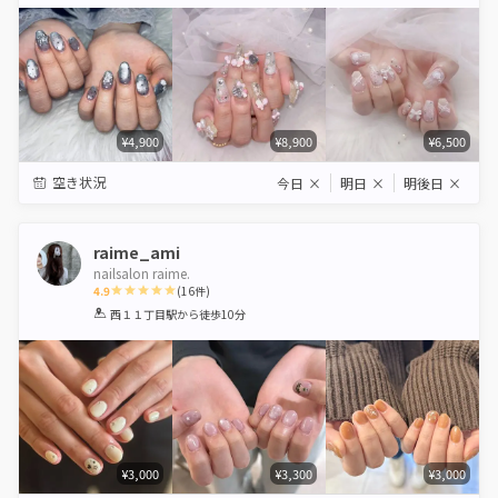
Star
Stars
Stars
Stars
Stars
¥4,900
¥8,900
¥6,500
空き状況
今日
×
明日
×
明後日
×
raime_ami
nailsalon raime.
4.9
(
16
件)
1
2
3
4
5
西１１丁目駅
から徒歩10分
Star
Stars
Stars
Stars
Stars
¥3,000
¥3,300
¥3,000