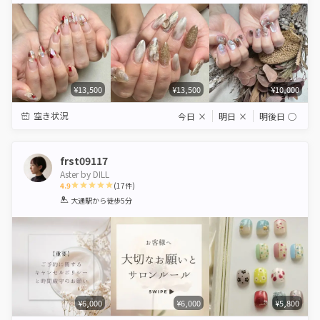
¥13,500
¥13,500
¥10,000
空き状況
今日
×
明日
×
明後日
◯
frst09117
Aster by DILL
4.9
(
17
件)
1
2
3
4
5
大通駅
から徒歩5分
Star
Stars
Stars
Stars
Stars
¥6,000
¥6,000
¥5,800