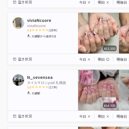
空き状況
今日
×
明日
×
明後日
viviaNcuore
viviaNcuore
4.9
(
28
件)
1
2
3
4
5
大通駅
から徒歩5分
Star
Stars
Stars
Stars
Stars
¥13,500
空き状況
今日
×
明日
◎
明後日
N_sevensea
ネイルサロンyveil 札幌店
3.8
(
11
件)
1
2
3
4
5
大通駅
Star
Stars
Stars
Stars
Stars
¥14,900
空き状況
今日
×
明日
×
明後日