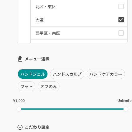
北区・東区
大通
豊平区・南区
西区・手稲区・小樽市
メニュー選択
円山周辺
白石区・厚別区・清田区
ハンドジェル
ハンドスカルプ
ハンドケアカラー
すすきの・市電沿線
フット
オフのみ
函館
¥1,000
Unlimit
千歳・恵庭・江別
室蘭・登別・苫小牧
こだわり設定