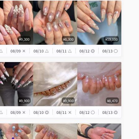
¥9,300
¥8,300
¥13,100
△
08/09
×
08/10
△
08/11
△
08/12
◎
08/13
◯
¥9,900
¥9,900
¥8,470
△
08/09
×
08/10
◎
08/11
×
08/12
◯
08/13
◎