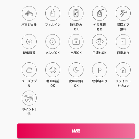
旭川・滝川
網走・北見
パラジェル
フィルイン
持ち込み

やり放題

初回オフ

OK
あり
無料
釧路・根室
帯広・十勝
DVD観賞
メンズOK
出張OK
子連れOK
個室あり
北海道その他
リーズナブ
朝10時前
夜8時以降
駐車場あり
プライベー
ル
OK
OK
トサロン
ポイント3
倍
検索