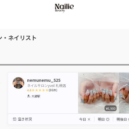
ン・ネイリスト
nemunemu_525
ネイルサロンyveil 札幌店
4.8
(
86
件)
1
2
3
4
5
大通駅
Star
Stars
Stars
Stars
Stars
¥6,900
空き状況
今日
×
明日
◎
明後日