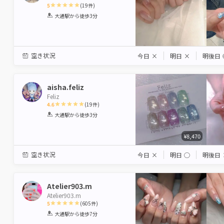
5
(
19
件)
1
2
3
4
5
大通駅
から徒歩3分
Star
Stars
Stars
Stars
Stars
空き状況
今日
×
明日
×
明後日
aisha.feliz
Feliz
4.6
(
19
件)
1
2
3
4
5
大通駅
から徒歩3分
Star
Stars
Stars
Stars
Stars
¥8,470
空き状況
今日
×
明日
◯
明後日
Atelier903.m
Atelier903.m
5
(
605
件)
1
2
3
4
5
大通駅
から徒歩7分
Star
Stars
Stars
Stars
Stars