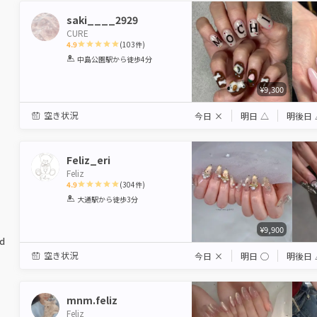
saki____2929
CURE
4.9
(
103
件)
1
2
3
4
5
中島公園駅
から徒歩4分
Star
Stars
Stars
Stars
Stars
¥9,300
空き状況
今日
×
明日
△
明後日
Feliz_eri
Feliz
4.9
(
304
件)
1
2
3
4
5
大通駅
から徒歩3分
Star
Stars
Stars
Stars
Stars
¥9,900
ed
空き状況
今日
×
明日
◯
明後日
mnm.feliz
Feliz