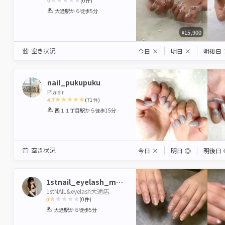
0
(
0
件)
1
2
3
4
5
大通駅
から徒歩5分
Star
Stars
Stars
Stars
Stars
¥15,900
空き状況
今日
×
明日
×
明後日
nail_pukupuku
Plaisir
4.7
(
71
件)
1
2
3
4
5
西１１丁目駅
から徒歩15分
Star
Stars
Stars
Stars
Stars
空き状況
今日
×
明日
◎
明後日
1stnail_eyelash_manaka
1stNAIL&eyelash大通店
0
(
0
件)
1
2
3
4
5
大通駅
から徒歩5分
Star
Stars
Stars
Stars
Stars