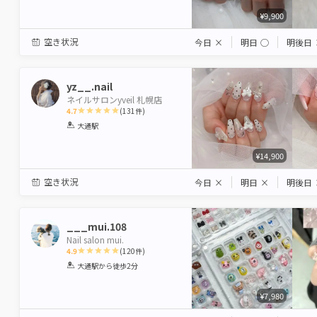
¥9,900
空き状況
今日
×
明日
◯
明後日
yz__.nail
ネイルサロンyveil 札幌店
4.7
(
131
件)
1
2
3
4
5
大通駅
Star
Stars
Stars
Stars
Stars
¥14,900
空き状況
今日
×
明日
×
明後日
___mui.108
Nail salon mui.
4.9
(
120
件)
1
2
3
4
5
大通駅
から徒歩2分
Star
Stars
Stars
Stars
Stars
¥7,980