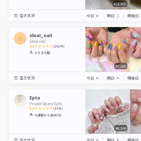
¥10,900
空き状況
今日
×
明日
△
明後日
ideal_nail
ideal nail
4.9
(
261
件)
1
2
3
4
5
すすきの駅
Star
Stars
Stars
Stars
Stars
¥7,000
空き状況
今日
×
明日
×
明後日
Epta
Private Space Epta
4.8
(
37
件)
1
2
3
4
5
大通駅
から徒歩5分
Star
Stars
Stars
Stars
Stars
¥8,500
空き状況
今日
×
明日
×
明後日