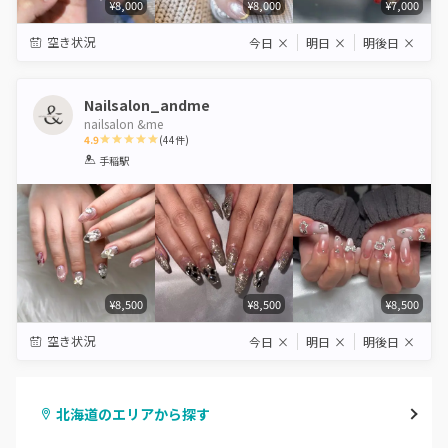
¥8,000
¥8,000
¥7,000
空き状況
今日
×
明日
×
明後日
×
Nailsalon_andme
nailsalon &me
4.9
(
44
件)
1
2
3
4
5
手稲駅
Star
Stars
Stars
Stars
Stars
¥8,500
¥8,500
¥8,500
空き状況
今日
×
明日
×
明後日
×
北海道のエリアから探す