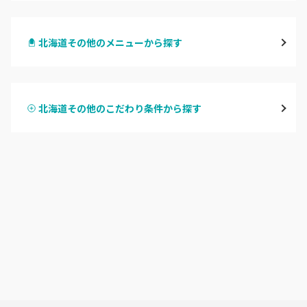
札幌駅周辺
北海道その他のメニューから探す
北区・東区
ハンドジェル
大通
北海道その他のこだわり条件から探す
ハンドスカルプ
パラジェル
豊平区・南区
ハンドケアカラー
フィルイン
西区・手稲区・小樽市
フット
持ち込み OK
円山周辺
オフのみ
やり放題 あり
白石区・厚別区・清田区