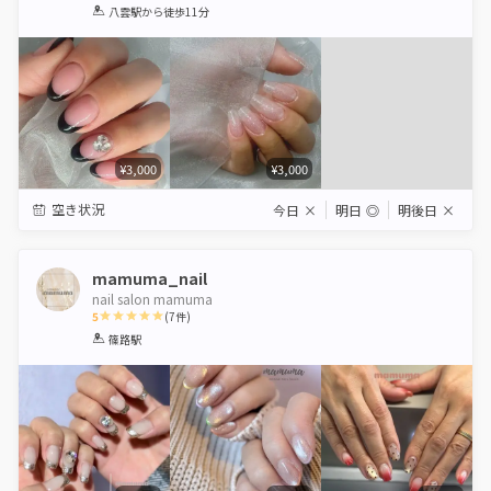
1
2
3
4
5
八雲駅
から徒歩11分
Star
Stars
Stars
Stars
Stars
¥3,000
¥3,000
空き状況
今日
×
明日
◎
明後日
×
mamuma_nail
nail salon mamuma
5
(
7
件)
1
2
3
4
5
篠路駅
Star
Stars
Stars
Stars
Stars