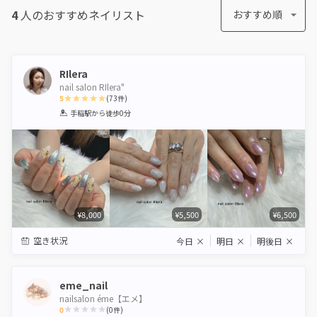
4
人のおすすめ
ネイリスト
おすすめ順
RIlera
nail salon RIlera"
5
(
73
件)
1
2
3
4
5
手稲駅
から徒歩0分
Star
Stars
Stars
Stars
Stars
¥8,000
¥5,500
¥6,500
空き状況
今日
×
明日
×
明後日
×
eme_nail
nailsalon éme【エメ】
0
(
0
件)