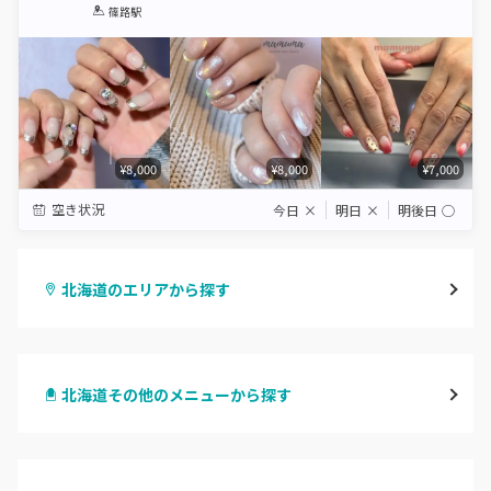
1
2
3
4
5
篠路駅
Star
Stars
Stars
Stars
Stars
¥8,000
¥8,000
¥7,000
空き状況
今日
×
明日
×
明後日
◯
北海道のエリアから探す
札幌駅周辺
北海道その他のメニューから探す
北区・東区
ハンドジェル
大通