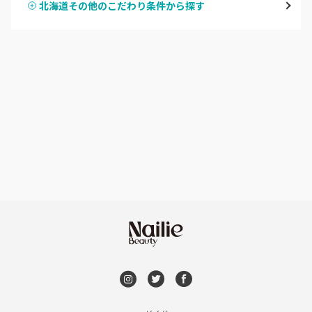
北海道その他のこだわり条件から探す
ハンドスカルプ
パラジェル
豊平区・南区
ハンドケアカラー
フィルイン
西区・手稲区・小樽市
フット
持ち込み OK
円山周辺
オフのみ
やり放題 あり
白石区・厚別区・清田区
初回オフ 無料
すすきの・市電沿線
DVD観賞
函館
メンズOK