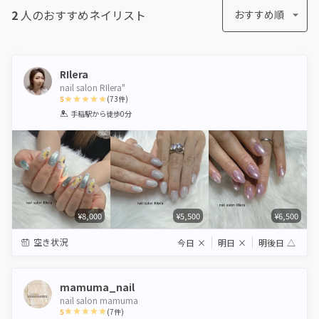
2
人のおすすめ
ネイリスト
おすすめ順
RIlera
nail salon RIlera"
5
(
73
件)
1
2
3
4
5
手稲駅
から徒歩0分
Star
Stars
Stars
Stars
Stars
¥8,000
¥5,500
¥6,500
空き状況
今日
×
明日
×
明後日
△
mamuma_nail
nail salon mamuma
5
(
7
件)