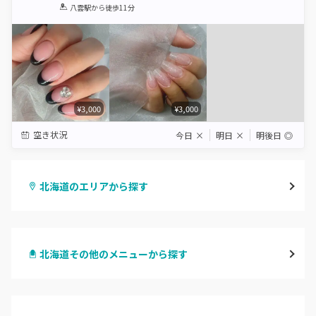
1
2
3
4
5
八雲駅
から徒歩11分
Star
Stars
Stars
Stars
Stars
¥3,000
¥3,000
空き状況
今日
×
明日
×
明後日
◎
北海道のエリアから探す
札幌駅周辺
北海道その他のメニューから探す
北区・東区
ハンドジェル
大通