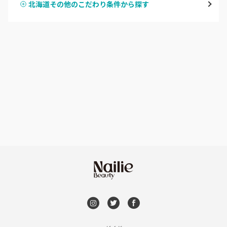
北海道その他のこだわり条件から探す
ハンドスカルプ
パラジェル
豊平区・南区
ハンドケアカラー
フィルイン
西区・手稲区・小樽市
フット
持ち込み OK
円山周辺
オフのみ
やり放題 あり
白石区・厚別区・清田区
初回オフ 無料
すすきの・市電沿線
DVD観賞
函館
メンズOK