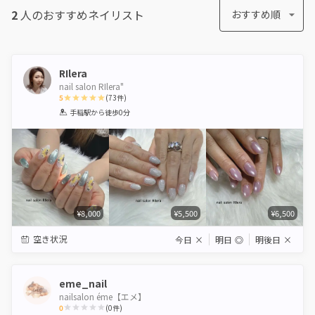
2
人のおすすめ
ネイリスト
おすすめ順
RIlera
nail salon RIlera"
5
(
73
件)
1
2
3
4
5
手稲駅
から徒歩0分
Star
Stars
Stars
Stars
Stars
¥8,000
¥5,500
¥6,500
空き状況
今日
×
明日
◎
明後日
×
eme_nail
nailsalon éme【エメ】
0
(
0
件)