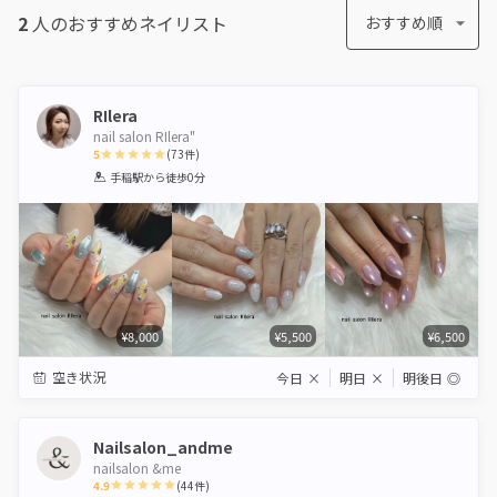
2
人のおすすめ
ネイリスト
おすすめ順
RIlera
nail salon RIlera"
5
(
73
件)
1
2
3
4
5
手稲駅
から徒歩0分
Star
Stars
Stars
Stars
Stars
¥8,000
¥5,500
¥6,500
空き状況
今日
×
明日
×
明後日
◎
Nailsalon_andme
nailsalon &me
4.9
(
44
件)