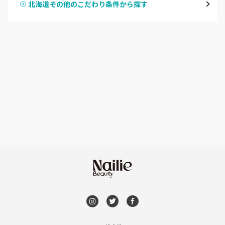
北海道その他のこだわり条件から探す
ハンドスカルプ
パラジェル
豊平区・南区
ハンドケアカラー
フィルイン
西区・手稲区・小樽市
フット
持ち込み OK
円山周辺
オフのみ
やり放題 あり
白石区・厚別区・清田区
初回オフ 無料
すすきの・市電沿線
DVD観賞
函館
メンズOK