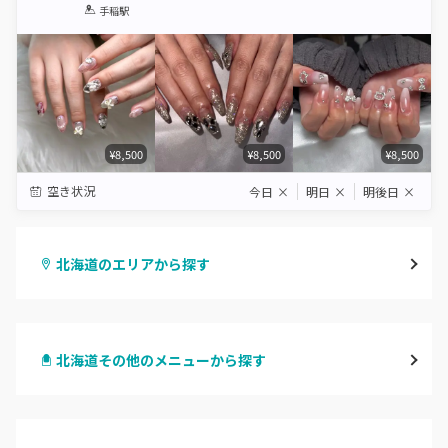
1
2
3
4
5
手稲駅
Star
Stars
Stars
Stars
Stars
¥8,500
¥8,500
¥8,500
空き状況
今日
×
明日
×
明後日
×
北海道のエリアから探す
札幌駅周辺
北海道その他のメニューから探す
北区・東区
ハンドジェル
大通