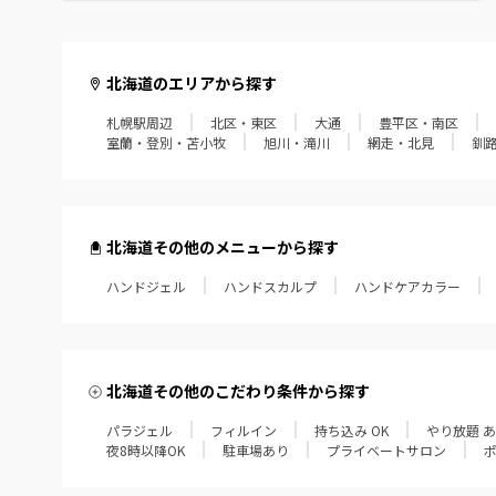
北海道のエリアから探す
札幌駅周辺
北区・東区
大通
豊平区・南区
室蘭・登別・苫小牧
旭川・滝川
網走・北見
釧
北海道その他のメニューから探す
ハンドジェル
ハンドスカルプ
ハンドケアカラー
北海道その他のこだわり条件から探す
パラジェル
フィルイン
持ち込み OK
やり放題 
夜8時以降OK
駐車場あり
プライベートサロン