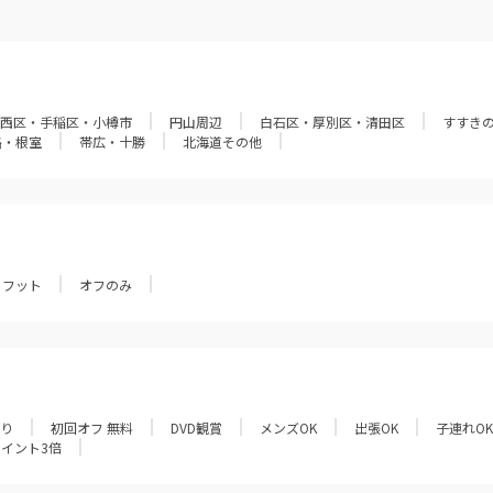
西区・手稲区・小樽市
円山周辺
白石区・厚別区・清田区
すすき
路・根室
帯広・十勝
北海道その他
フット
オフのみ
あり
初回オフ 無料
DVD観賞
メンズOK
出張OK
子連れOK
ポイント3倍