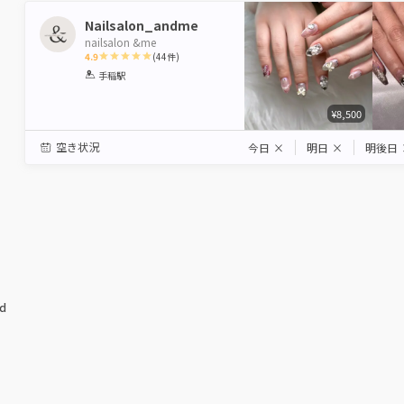
Nailsalon_andme
nailsalon &me
4.9
(
44
件)
1
2
3
4
5
手稲駅
Star
Stars
Stars
Stars
Stars
¥8,500
空き状況
今日
×
明日
×
明後日
ed