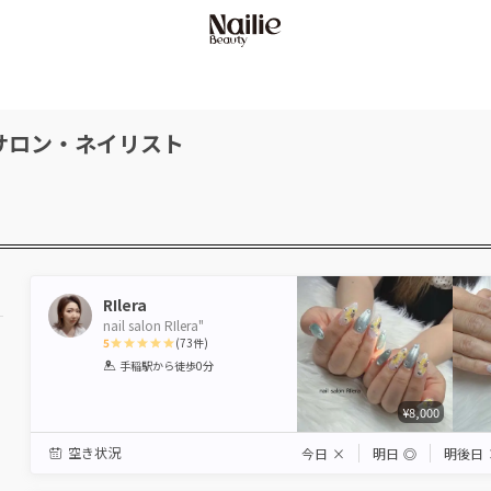
サロン・ネイリスト
RIlera
nail salon RIlera"
5
(
73
件)
1
2
3
4
5
手稲駅
から徒歩0分
Star
Stars
Stars
Stars
Stars
¥8,000
空き状況
今日
×
明日
◎
明後日