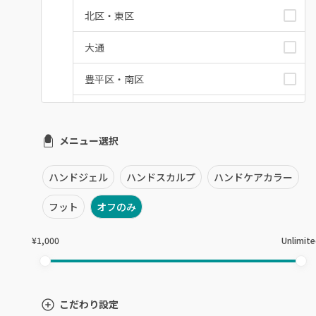
北区・東区
大通
豊平区・南区
西区・手稲区・小樽市
メニュー選択
円山周辺
白石区・厚別区・清田区
ハンドジェル
ハンドスカルプ
ハンドケアカラー
すすきの・市電沿線
フット
オフのみ
函館
¥1,000
Unlimit
千歳・恵庭・江別
室蘭・登別・苫小牧
こだわり設定