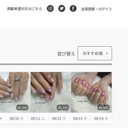
掲載希望の方はこちら
会員登録・ログイン
並び替え
おすすめ順
¥5,500
¥6,500
¥6,500
×
08/10
×
08/11
△
08/12
×
08/13
×
08/14
×