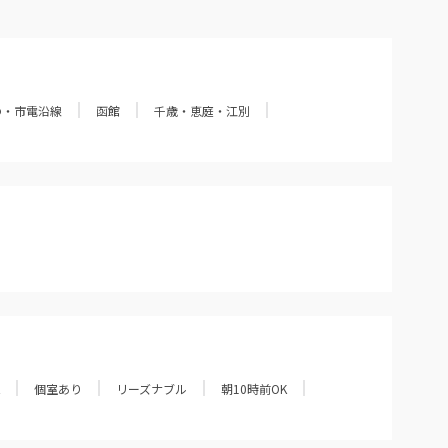
の・市電沿線
函館
千歳・恵庭・江別
個室あり
リーズナブル
朝10時前OK