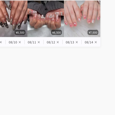
¥8,500
¥8,500
¥7,600
×
08/10
×
08/11
×
08/12
×
08/13
×
08/14
×