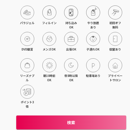
旭川・滝川
網走・北見
パラジェル
フィルイン
持ち込み

やり放題

初回オフ

OK
あり
無料
釧路・根室
帯広・十勝
DVD観賞
メンズOK
出張OK
子連れOK
個室あり
北海道その他
リーズナブ
朝10時前
夜8時以降
駐車場あり
プライベー
ル
OK
OK
トサロン
ポイント3
倍
検索