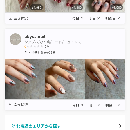
¥4,950
¥4,400
¥6,000
空き状況
今日
×
明日
×
明後日
×
abyss.nail
シンプル/ひと癖/モード/ニュアンス
0
(
0
件)
1
2
3
4
5
小樽駅
から徒歩18分
Star
Stars
Stars
Stars
Stars
空き状況
今日
×
明日
×
明後日
×
北海道のエリアから探す