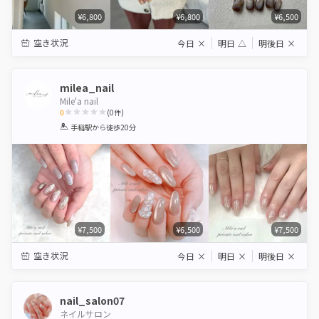
¥6,800
¥6,800
¥6,500
空き状況
今日
×
明日
△
明後日
×
milea_nail
Mile'a nail
0
(
0
件)
1
2
3
4
5
手稲駅
から徒歩20分
Star
Stars
Stars
Stars
Stars
¥7,500
¥6,500
¥7,500
空き状況
今日
×
明日
×
明後日
×
nail_salon07
ネイルサロン