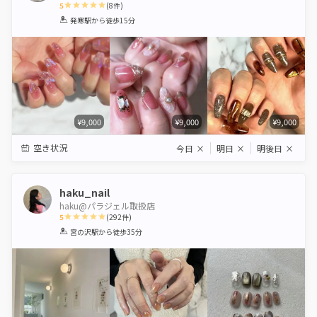
5
(
8
件)
1
2
3
4
5
発寒駅
から徒歩15分
Star
Stars
Stars
Stars
Stars
¥9,000
¥9,000
¥9,000
空き状況
今日
×
明日
×
明後日
×
haku_nail
haku@パラジェル取扱店
5
(
292
件)
1
2
3
4
5
宮の沢駅
から徒歩35分
Star
Stars
Stars
Stars
Stars