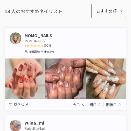
13
人のおすすめ
ネイリスト
おすすめ順
MOMO_NAILS
MOMONAIL'S
5
(
92
件)
1
2
3
4
5
小樽駅
から徒歩5分
Star
Stars
Stars
Stars
Stars
空き状況
今日
×
明日
△
明後日
△
yuina_mi
RubelliteNail