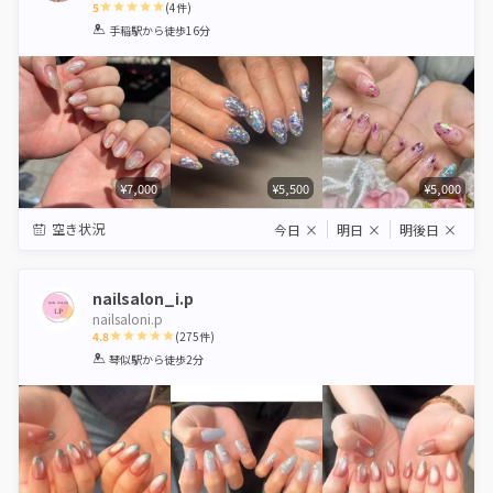
5
(
4
件)
1
2
3
4
5
手稲駅
から徒歩16分
Star
Stars
Stars
Stars
Stars
¥7,000
¥5,500
¥5,000
空き状況
今日
×
明日
×
明後日
×
nailsalon_i.p
nailsaloni.p
4.8
(
275
件)
1
2
3
4
5
琴似駅
から徒歩2分
Star
Stars
Stars
Stars
Stars