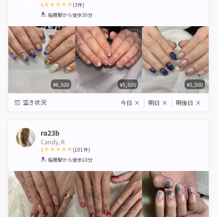
5
(
3
件)
1
2
3
4
5
稲穂駅
から徒歩30分
Star
Stars
Stars
Stars
Stars
¥6,500
¥5,500
¥5,500
空き状況
今日
×
明日
×
明後日
×
ra23b
Candy,Ｒ
5
(
101
件)
1
2
3
4
5
稲穂駅
から徒歩10分
Star
Stars
Stars
Stars
Stars