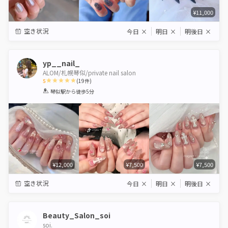
¥11,000
空き状況
今日
×
明日
×
明後日
×
yp__nail_
ALOM/札幌琴似/private nail salon
5
(
19
件)
1
2
3
4
5
琴似駅
から徒歩5分
Star
Stars
Stars
Stars
Stars
¥12,000
¥7,500
¥7,500
空き状況
今日
×
明日
×
明後日
×
Beauty_Salon_soi
soi.