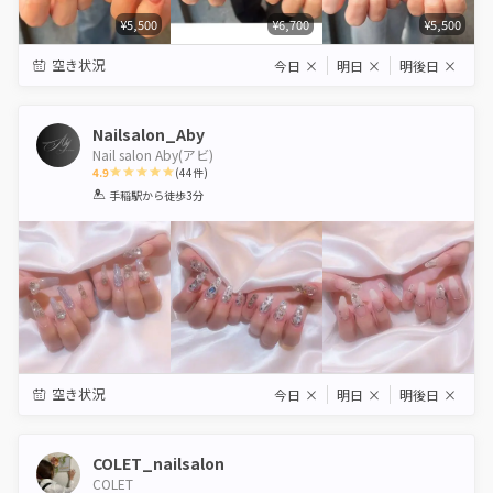
¥5,500
¥6,700
¥5,500
空き状況
今日
×
明日
×
明後日
×
Nailsalon_Aby
Nail salon Aby(アビ)
4.9
(
44
件)
1
2
3
4
5
手稲駅
から徒歩3分
Star
Stars
Stars
Stars
Stars
空き状況
今日
×
明日
×
明後日
×
COLET_nailsalon
COLET