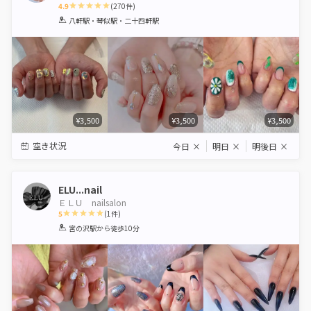
4.9
(
270
件)
1
2
3
4
5
八軒駅・琴似駅・二十四軒駅
Star
Stars
Stars
Stars
Stars
¥3,500
¥3,500
¥3,500
空き状況
今日
×
明日
×
明後日
×
ELU...nail
ＥＬＵ nailsalon
5
(
1
件)
1
2
3
4
5
宮の沢駅
から徒歩10分
Star
Stars
Stars
Stars
Stars