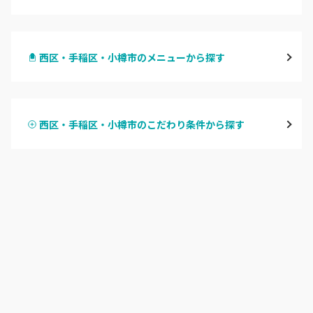
札幌駅周辺
西区・手稲区・小樽市のメニューから探す
北区・東区
ハンドジェル
大通
西区・手稲区・小樽市のこだわり条件から探す
ハンドスカルプ
パラジェル
豊平区・南区
ハンドケアカラー
フィルイン
西区・手稲区・小樽市
フット
持ち込み OK
円山周辺
オフのみ
やり放題 あり
白石区・厚別区・清田区