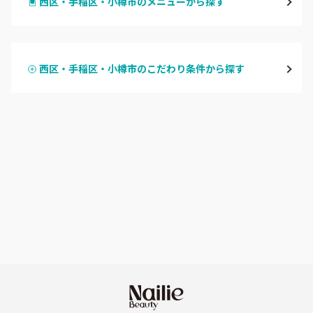
西区・手稲区・小樽市のメニューから探す
北区・東区
ハンドジェル
大通
西区・手稲区・小樽市のこだわり条件から探す
ハンドスカルプ
パラジェル
豊平区・南区
ハンドケアカラー
フィルイン
西区・手稲区・小樽市
フット
持ち込み OK
円山周辺
オフのみ
やり放題 あり
白石区・厚別区・清田区
初回オフ 無料
すすきの・市電沿線